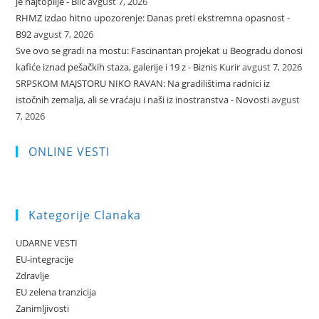
je najtoplije - Blic
avgust 7, 2026
RHMZ izdao hitno upozorenje: Danas preti ekstremna opasnost -
B92
avgust 7, 2026
Sve ovo se gradi na mostu: Fascinantan projekat u Beogradu donosi
kafiće iznad pešačkih staza, galerije i 19 z - Biznis Kurir
avgust 7, 2026
SRPSKOM MAJSTORU NIKO RAVAN: Na gradilištima radnici iz
istočnih zemalja, ali se vraćaju i naši iz inostranstva - Novosti
avgust
7, 2026
ONLINE VESTI
Kategorije Clanaka
UDARNE VESTI
EU-integracije
Zdravlje
EU zelena tranzicija
Zanimljivosti