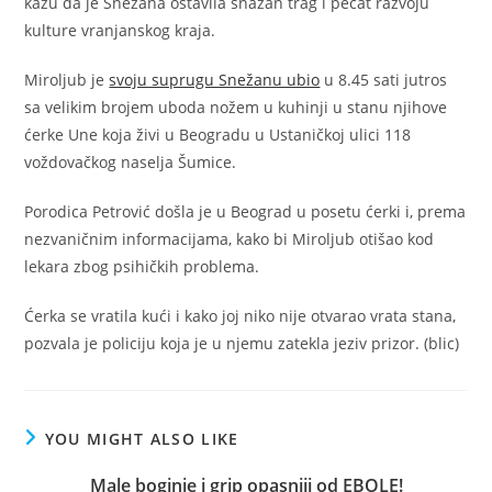
kažu da je Snežana ostavila snažan trag i pečat razvoju
kulture vranjanskog kraja.
Miroljub je
svoju suprugu Snežanu ubio
u 8.45 sati jutros
sa velikim brojem uboda nožem u kuhinji u stanu njihove
ćerke Une koja živi u Beogradu u Ustaničkoj ulici 118
voždovačkog naselja Šumice.
Porodica Petrović došla je u Beograd u posetu ćerki i, prema
nezvaničnim informacijama, kako bi Miroljub otišao kod
lekara zbog psihičkih problema.
Ćerka se vratila kući i kako joj niko nije otvarao vrata stana,
pozvala je policiju koja je u njemu zatekla jeziv prizor. (blic)
YOU MIGHT ALSO LIKE
Male boginje i grip opasniji od EBOLE!