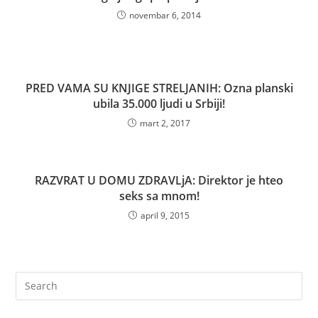
novembar 6, 2014
PRED VAMA SU KNJIGE STRELJANIH: Ozna planski
ubila 35.000 ljudi u Srbiji!
mart 2, 2017
RAZVRAT U DOMU ZDRAVLjA: Direktor je hteo
seks sa mnom!
april 9, 2015
Pre
Es
to