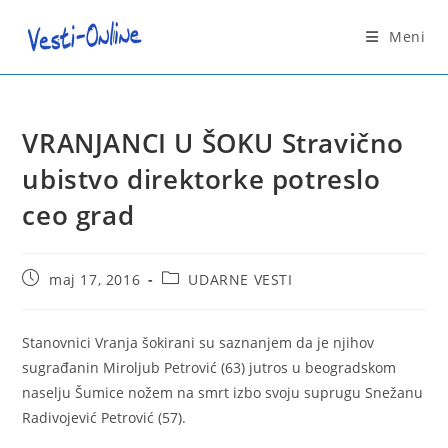
Skip
to
Meni
content
VRANJANCI U ŠOKU Stravično
ubistvo direktorke potreslo
ceo grad
Post
Post
maj 17, 2016
UDARNE VESTI
published:
category:
Stanovnici Vranja šokirani su saznanjem da je njihov
sugrađanin Miroljub Petrović (63) jutros u beogradskom
naselju Šumice nožem na smrt izbo svoju suprugu Snežanu
Radivojević Petrović (57).