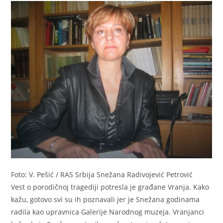
Foto: V. Pešić / RAS Srbija
Snežana Radivojević Petrović
Vest o porodičnoj tragediji potresla je građane Vranja. Kako
kažu, gotovo svi su ih poznavali jer je Snežana godinama
radila kao upravnica Galerije Narodnog muzeja. Vranjanci