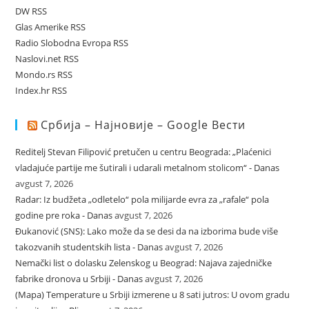
DW RSS
Glas Amerike RSS
Radio Slobodna Evropa RSS
Naslovi.net RSS
Mondo.rs RSS
Index.hr RSS
Србија – Најновије – Google Вести
Reditelj Stevan Filipović pretučen u centru Beograda: „Plaćenici
vladajuće partije me šutirali i udarali metalnom stolicom“ - Danas
avgust 7, 2026
Radar: Iz budžeta „odletelo“ pola milijarde evra za „rafale“ pola
godine pre roka - Danas
avgust 7, 2026
Đukanović (SNS): Lako može da se desi da na izborima bude više
takozvanih studentskih lista - Danas
avgust 7, 2026
Nemački list o dolasku Zelenskog u Beograd: Najava zajedničke
fabrike dronova u Srbiji - Danas
avgust 7, 2026
(Mapa) Temperature u Srbiji izmerene u 8 sati jutros: U ovom gradu