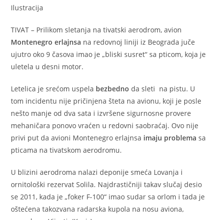
Ilustracija
TIVAT – Prilikom sletanja na tivatski aerodrom, avion
Montenegro erlajnsa
na redovnoj liniji iz Beograda juče
ujutro oko 9 časova imao je „bliski susret“ sa pticom, koja je
uletela u desni motor.
Letelica je srećom uspela
bezbedno
da sleti na pistu. U
tom incidentu nije pričinjena šteta na avionu, koji je posle
nešto manje od dva sata i izvršene sigurnosne provere
mehaničara ponovo vraćen u redovni saobraćaj. Ovo nije
privi put da avioni Montenegro erlajnsa
imaju problema
sa
pticama na tivatskom aerodromu.
U blizini aerodroma nalazi deponije smeća Lovanja i
ornitološki rezervat Solila. Najdrastičniji takav slučaj desio
se 2011, kada je „foker F-100“ imao sudar sa orlom i tada je
oštećena takozvana radarska kupola na nosu aviona,