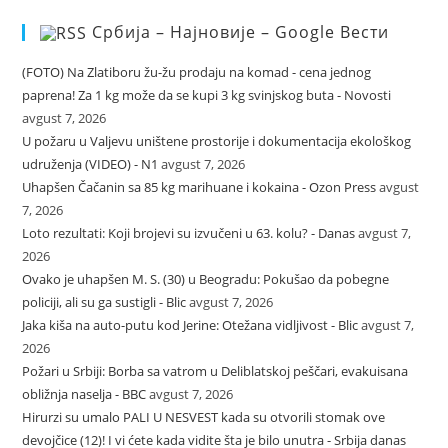
Србија – Најновије – Google Вести
(FOTO) Na Zlatiboru žu-žu prodaju na komad - cena jednog
paprena! Za 1 kg može da se kupi 3 kg svinjskog buta - Novosti
avgust 7, 2026
U požaru u Valjevu uništene prostorije i dokumentacija ekološkog
udruženja (VIDEO) - N1
avgust 7, 2026
Uhapšen Čačanin sa 85 kg marihuane i kokaina - Ozon Press
avgust
7, 2026
Loto rezultati: Koji brojevi su izvučeni u 63. kolu? - Danas
avgust 7,
2026
Ovako je uhapšen M. S. (30) u Beogradu: Pokušao da pobegne
policiji, ali su ga sustigli - Blic
avgust 7, 2026
Jaka kiša na auto-putu kod Jerine: Otežana vidljivost - Blic
avgust 7,
2026
Požari u Srbiji: Borba sa vatrom u Deliblatskoj peščari, evakuisana
obližnja naselja - BBC
avgust 7, 2026
Hirurzi su umalo PALI U NESVEST kada su otvorili stomak ove
devojčice (12)! I vi ćete kada vidite šta je bilo unutra - Srbija danas