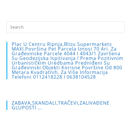
Pre
Es
to
Plac U Centru Ripnja,blizu Supermarkets
clo
MAXI.Površina Pet Parcela Iznosi 70 Ari. Za
Građevinske Parcele 4044 I 4043/1 Završena
the
Su Geodezijska Ispitivanja I Prema Pozitivnim
sea
Urbanističkim Uredbama Predniđeni Su
Građevinski Objekti Korisne Površine Od 800
pan
Metara Kvadratnih. Za Više Informacija
Telefoni 0112418228 I 0638104528
ZABAVA,SKANDALI,TRAČEVI,ZALIVAĐENE
GLUPOSTI …