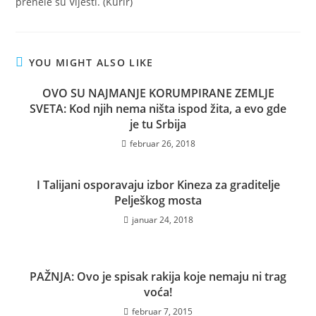
prenele su Vijesti. (Kurir)
YOU MIGHT ALSO LIKE
OVO SU NAJMANJE KORUMPIRANE ZEMLJE
SVETA: Kod njih nema ništa ispod žita, a evo gde
je tu Srbija
februar 26, 2018
I Talijani osporavaju izbor Kineza za graditelje
Pelješkog mosta
januar 24, 2018
PAŽNJA: Ovo je spisak rakija koje nemaju ni trag
voća!
februar 7, 2015