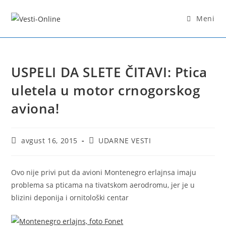
Skip
to
Meni
content
USPELI DA SLETE ČITAVI: Ptica
uletela u motor crnogorskog
aviona!
Post
Post
avgust 16, 2015
UDARNE VESTI
published:
category:
Ovo nije privi put da avioni Montenegro erlajnsa imaju
problema sa pticama na tivatskom aerodromu, jer je u
blizini deponija i ornitološki centar