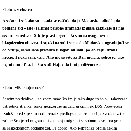
Photo: s.seebiz.eu
A sećate li se kako su – kada se raščulo da je Mađarska odlučila da
podigne zid – iste (i slične) persone dramatis iz glasa zakukale da naš
severni sused „od Srbije pravi logor“. Ja sam sa ovog mesta
blagoizvoleo obavestiti srpski narod i senat da Mađarska, ograđujući se
od Srbije, sama sebe pretvara u logor, ali sam, po običaju, džaba
krečio. I neka sam, vala. Ako me se sete za Dan molera, setiće se, ako
ne, nikom ništa. I – šta sad! Hajde da i mi podižemo zid
Photo: Miša Stojmenović
Sasvim predvidivo – ne znam samo što im je tako dugo trebalo – takozvane
patriotske stranke, ruske sponzoruše na čelu sa onim ex DSS Popovićem
izađoše pred srpski narod i senat s predlogom da se – u cilju sveobuhvatne
zaštite Srbije od migranata i zala koja migranti sa sobom nose – na granici
sa Makedonijom podigne zid. Pa dobro! Ako Republika Srbija nekim