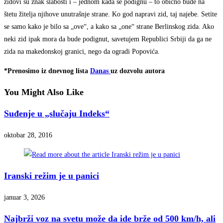
zidovi su znak slabosti i – jednom kada se podignu – to obično bude na
štetu žitelja njihove unutrašnje strane. Ko god napravi zid, taj najebe. Setite
se samo kako je bilo sa „ove“, a kako sa „one“ strane Berlinskog zida. Ako
neki zid ipak mora da bude podignut, savetujem Republici Srbiji da ga ne
zida na makedonskoj granici, nego da ogradi Popovića.
*Prenosimo iz dnevnog lista
Danas
uz dozvolu autora
You Might Also Like
Suđenje u „slučaju Indeks“
oktobar 28, 2016
Iranski režim je u panici
januar 3, 2026
Najbrži voz na svetu može da ide brže od 500 km/h, ali