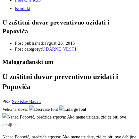
Index.hr RSS
Kontakt
U zaštitni duvar preventivno uzidati i
Popovića
Post published:
avgust 26, 2015
Post category:
UDARNE VESTI
Malograđanski um
U zaštitni duvar preventivno uzidati i
Popovića
Piše:
Svetislav Basara
Veličina slova:
Nenad Popović, predziđe srpstva: Ako mene uzidate, zid će biti ove debljine