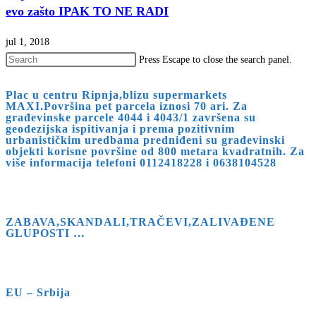
evo zašto IPAK TO NE RADI
jul 1, 2018
Press Escape to close the search panel.
Plac u centru Ripnja,blizu supermarkets
MAXI.Površina pet parcela iznosi 70 ari. Za
građevinske parcele 4044 i 4043/1 završena su
geodezijska ispitivanja i prema pozitivnim
urbanističkim uredbama predniđeni su građevinski
objekti korisne površine od 800 metara kvadratnih. Za
više informacija telefoni 0112418228 i 0638104528
ZABAVA,SKANDALI,TRAČEVI,ZALIVAĐENE
GLUPOSTI …
EU – Srbija