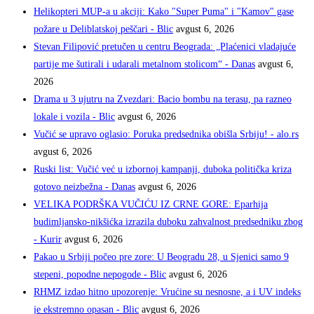
Helikopteri MUP-a u akciji: Kako "Super Puma" i "Kamov" gase
požare u Deliblatskoj peščari - Blic
avgust 6, 2026
Stevan Filipović pretučen u centru Beograda: „Plaćenici vladajuće
partije me šutirali i udarali metalnom stolicom“ - Danas
avgust 6,
2026
Drama u 3 ujutru na Zvezdari: Bacio bombu na terasu, pa razneo
lokale i vozila - Blic
avgust 6, 2026
Vučić se upravo oglasio: Poruka predsednika obišla Srbiju! - alo.rs
avgust 6, 2026
Ruski list: Vučić već u izbornoj kampanji, duboka politička kriza
gotovo neizbežna - Danas
avgust 6, 2026
VELIKA PODRŠKA VUČIĆU IZ CRNE GORE: Eparhija
budimljansko-nikšićka izrazila duboku zahvalnost predsedniku zbog
- Kurir
avgust 6, 2026
Pakao u Srbiji počeo pre zore: U Beogradu 28, u Sjenici samo 9
stepeni, popodne nepogode - Blic
avgust 6, 2026
RHMZ izdao hitno upozorenje: Vrućine su nesnosne, a i UV indeks
je ekstremno opasan - Blic
avgust 6, 2026