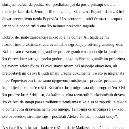
slučajem odluči da podiže zid, predlažem joj da poslu pristupi u duhu
tradicije, kao, da kažemo, prilikom zidanja Skadra na Bojani i da u zaštitni
duvar preventivno uzida Popovića. U suprotnom – otići će mast u propast
jer će vile obnoć rušiti ono što neimari prekodan sagrade.
Dobro, de, malo zajebancije nikad nije na odmet. Ali hajde da mi
razmotrimo praktičnu stranu eventualne izgradnje protivmigrantskog zida.
Koliko sam razabrao, migranti ne prelaze granice na podobije krijumčara,
što će reći kroz jaruge i preko gudura, nego to čine na graničnim prelazima,
uglavnom železničkim. O ovoj stavci nisam baš najbolje obavešten, ali
pretpostavljam da svi ti ljudi imaju uredna dokumenta. To što je migranata
– po Popovićevom (i ne samo njegovom) mišljenju – previše, problem je
koju nijedan zid neće rešiti. Konačno, broj migranata nije neograničen. Ovi
što prolaze kroz Srbiju su, da kažemo, elita razorenih bliskoistočnih država,
što će reći da imaju para i rodbinu u zemljama u koje su se zaputili, a takvih
u pomenutim državama nema baš mnogo. Tamošnja će sirotinja raja – kao i
sve ovosvetske sirotinje raje – poslušati Aleksu Šantića i „ostati ondje“.
A sećate li se kako su – kada se raščulo da je Mađarska odlučila da podigne