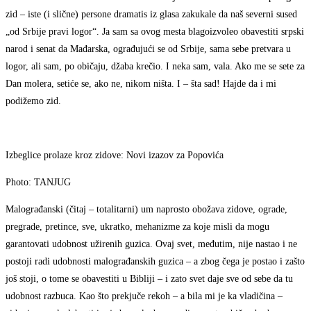
zid – iste (i slične) persone dramatis iz glasa zakukale da naš severni sused
„od Srbije pravi logor“. Ja sam sa ovog mesta blagoizvoleo obavestiti srpski
narod i senat da Mađarska, ograđujući se od Srbije, sama sebe pretvara u
logor, ali sam, po običaju, džaba krečio. I neka sam, vala. Ako me se sete za
Dan molera, setiće se, ako ne, nikom ništa. I – šta sad! Hajde da i mi
podižemo zid.
Izbeglice prolaze kroz zidove: Novi izazov za Popovića
Photo: TANJUG
Malograđanski (čitaj – totalitarni) um naprosto obožava zidove, ograde,
pregrade, pretince, sve, ukratko, mehanizme za koje misli da mogu
garantovati udobnost užirenih guzica. Ovaj svet, međutim, nije nastao i ne
postoji radi udobnosti malograđanskih guzica – a zbog čega je postao i zašto
još stoji, o tome se obavestiti u Bibliji – i zato svet daje sve od sebe da tu
udobnost razbuca. Kao što prekjuče rekoh – a bila mi je ka vladičina –