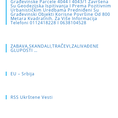
Građevinske Parcele 4044 I 4043/1 Završena
the
Su Geodezijska Ispitivanja I Prema Pozitivnim
sea
Urbanističkim Uredbama Predniđeni Su
Građevinski Objekti Korisne Površine Od 800
pan
Metara Kvadratnih. Za Više Informacija
Telefoni 0112418228 I 0638104528
ZABAVA,SKANDALI,TRAČEVI,ZALIVAĐENE
GLUPOSTI …
EU – Srbija
RSS Ukrštene Vesti