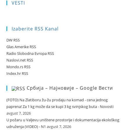
VESTI
Izaberite RSS Kanal
DW RSS
Glas Amerike RSS
Radio Slobodna Evropa RSS
Naslovi.net RSS
Mondo.rs RSS
Index.hr RSS
Србија – Најновије – Google Вести
(FOTO) Na Zlatiboru žu-žu prodaju na komad - cena jednog
paprena! Za 1 kg može da se kupi 3 kg svinjskog buta - Novosti
avgust 7, 2026
U požaru u Valjevu uništene prostorije i dokumentacija ekološkog
udruženja (VIDEO) - N1
avgust 7, 2026