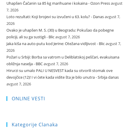
Uhapšen Čačanin sa 85 kg marihuane i kokaina - Ozon Press
avgust
7, 2026
Loto rezultati: Koji brojevi su izvučeni u 63. kolu? - Danas
avgust 7,
2026
Ovako je uhapšen M. S. (30) u Beogradu: Pokušao da pobegne
policiji, ali su ga sustigli - Blic
avgust 7, 2026
Jaka kiša na auto-putu kod Jerine: Otežana vidljivost - Blic
avgust 7,
2026
Požari u Srbiji: Borba sa vatrom u Deliblatskoj peščari, evakuisana
obližnja naselja - BBC
avgust 7, 2026
Hirurzi su umalo PALI U NESVEST kada su otvorili stomak ove
devojčice (12)! I vi ćete kada vidite šta je bilo unutra - Srbija danas
avgust 7, 2026
ONLINE VESTI
Kategorije Clanaka