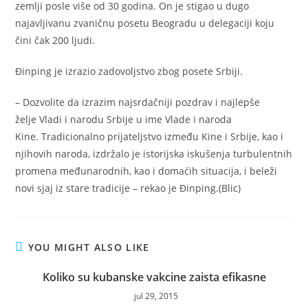
zemlji posle više od 30 godina. On je stigao u dugo
najavljivanu zvaničnu posetu Beogradu u delegaciji koju
čini čak 200 ljudi.
Đinping je izrazio zadovoljstvo zbog posete Srbiji.
– Dozvolite da izrazim najsrdačniji pozdrav i najlepše
želje Vladi i narodu Srbije u ime Vlade i naroda
Kine. Tradicionalno prijateljstvo između Kine i Srbije, kao i
njihovih naroda, izdržalo je istorijska iskušenja turbulentnih
promena međunarodnih, kao i domaćih situacija, i beleži
novi sjaj iz stare tradicije – rekao je Đinping.(Blic)
YOU MIGHT ALSO LIKE
Koliko su kubanske vakcine zaista efikasne
jul 29, 2015