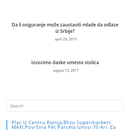
Da li osiguranje može zaustaviti mlade da odlaze
iz Srbije?
april 29, 2015
Izvozimo daske umesto stolica
avgust 13, 2017
Pre
Es
to
Plac U Centru Ripnja,blizu Supermarkets
clo
MAXI.Površina Pet Parcela Iznosi 70 Ari. Za