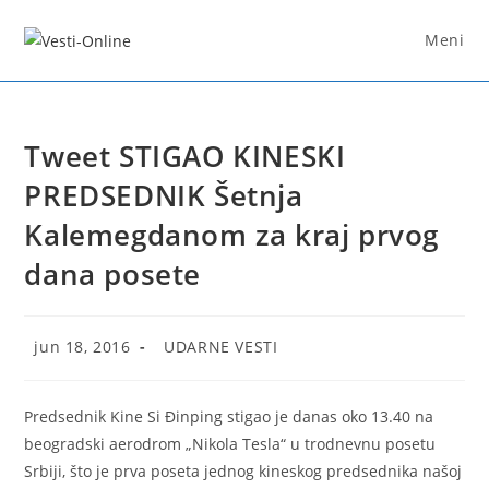
Skip
to
Meni
content
Tweet STIGAO KINESKI
PREDSEDNIK Šetnja
Kalemegdanom za kraj prvog
dana posete
Post
Post
jun 18, 2016
UDARNE VESTI
published:
category:
Predsednik Kine Si Đinping stigao je danas oko 13.40 na
beogradski aerodrom „Nikola Tesla“ u trodnevnu posetu
Srbiji, što je prva poseta jednog kineskog predsednika našoj