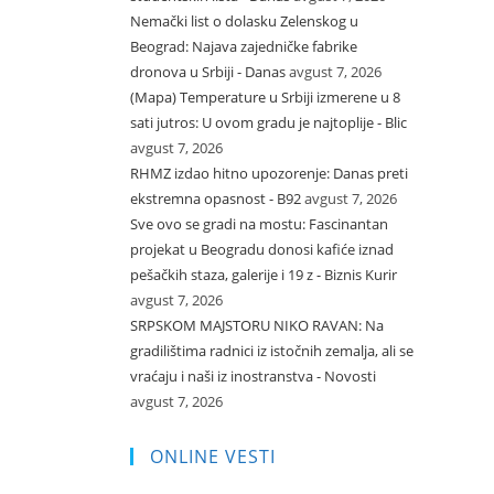
Nemački list o dolasku Zelenskog u
Beograd: Najava zajedničke fabrike
dronova u Srbiji - Danas
avgust 7, 2026
(Mapa) Temperature u Srbiji izmerene u 8
sati jutros: U ovom gradu je najtoplije - Blic
avgust 7, 2026
RHMZ izdao hitno upozorenje: Danas preti
ekstremna opasnost - B92
avgust 7, 2026
Sve ovo se gradi na mostu: Fascinantan
projekat u Beogradu donosi kafiće iznad
pešačkih staza, galerije i 19 z - Biznis Kurir
avgust 7, 2026
SRPSKOM MAJSTORU NIKO RAVAN: Na
gradilištima radnici iz istočnih zemalja, ali se
vraćaju i naši iz inostranstva - Novosti
avgust 7, 2026
ONLINE VESTI