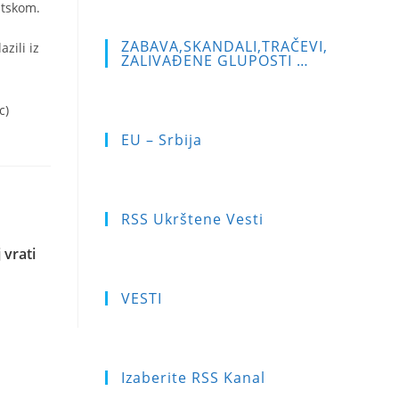
atskom.
ZABAVA,SKANDALI,TRAČEVI,
zili iz
ZALIVAĐENE GLUPOSTI …
c)
EU – Srbija
RSS Ukrštene Vesti
 vrati
VESTI
Izaberite RSS Kanal