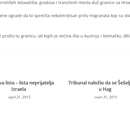
rističkih letovališta, gradova i tranzitnih mesta duž granice sa Hrv
e ograde da bi sprečila nekontrolisan priliv migranata koji su dola
prošlo tu granicu, od kojih je većina išla u Austriju i Nemačku. (Bli
 lista – lista neprijatelja
Tribunal naložio da se Šešelj
Izraela
u Hag
april 21, 2015
mart 31, 2015