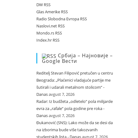
DW RSS
Glas Amerike RSS
Radio Slobodna Evropa RSS
Naslovi.net RSS
Mondo.rs RSS
Index.hr RSS
Србија – Најновије –
Google Вести
Reditelj Stevan Filipović pretučen u centru
Beograda: „Plaćenici vladajuće partije me
šutirali i udarali metalnom stolicom“ -
Danas
avgust 7, 2026
Radar: Iz budžeta „odletelo“ pola milijarde
evra za „rafale“ pola godine pre roka -
Danas
avgust 7, 2026
Đukanović (SNS): Lako može da se desi da
na izborima bude više takozvanih
studentskih lista - Danas
avgust 7, 2026