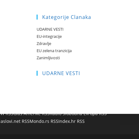
Kategorije Clanaka
UDARNE VESTI
EU-integracije
Zdravlje
EU zelena tranzicija
Zanimljivosti
UDARNE VESTI
W RSS
Glas Amerike RSS
Radio Slobodna Evropa RSS
aslovi.net RSS
Mondo.rs RSS
Index.hr RSS