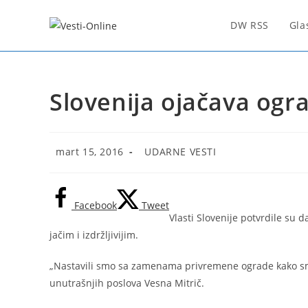
Skip
to
DW RSS
Gla
content
Slovenija ojačava ogr
Post
Post
mart 15, 2016
UDARNE VESTI
published:
category:
Facebook
Tweet
Vlasti Slovenije potvrdile su 
jačim i izdržljivijim.
„Nastavili smo sa zamenama privremene ograde kako smo p
unutrašnjih poslova Vesna Mitrič.