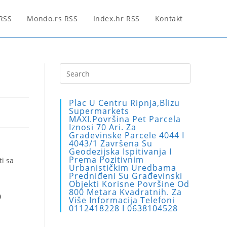
 RSS
Mondo.rs RSS
Index.hr RSS
Kontakt
Press
Escape
to
Plac U Centru Ripnja,blizu
close
Supermarkets
MAXI.Površina Pet Parcela
the
Iznosi 70 Ari. Za
search
Građevinske Parcele 4044 I
4043/1 Završena Su
panel.
Geodezijska Ispitivanja I
Prema Pozitivnim
ti sa
Urbanističkim Uredbama
Predniđeni Su Građevinski
Objekti Korisne Površine Od
800 Metara Kvadratnih. Za
a
Više Informacija Telefoni
0112418228 I 0638104528