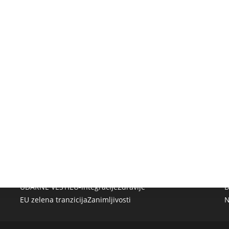
UDARNE VESTI
EU-integracije
Zdravlje
D
EU zelena tranzicija
Zanimljivosti
N