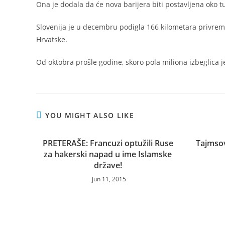
Ona je dodala da će nova barijera biti postavljena oko tu
Slovenija je u decembru podigla 166 kilometara privremen
Hrvatske.
Od oktobra prošle godine, skoro pola miliona izbeglica je 
YOU MIGHT ALSO LIKE
PRETERAŠE: Francuzi optužili Ruse
Tajmsova
za hakerski napad u ime Islamske
države!
jun 11, 2015