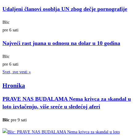
Udaljeni članovi osoblja UN zbog dečje pornografije
Blic
pre 6 sati
Najveći rast juana u odnosu na dolar u 10 godina
Blic
pre 6 sati
Svet, sve vesti »
Hronika
PRAVE NAS BUDALAMA Nema krivca za skandal u
loto izvlačenju, više sreće u sledećoj aferi
Blic
pre 9 sati