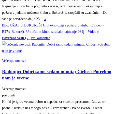
Najmanje 25 osoba je poginulo večeras, a 88 povređeno u eksploziji i
požaru u jednom noćnom klubu u Bukureštu, saopštili su zvaničnici. „Do
sada je potvrđeno da je
25…
»
Blic:
UŽAS U BUKUREŠTU U eksploziji i požaru u klubu …
Video »
RTV:
Bukurešt: U noćnom klubu stradalo najmanje 26 lj…
Video »
Povezane vesti (5)
Vaš komentar
Večernje novosti
Radonjić: Dobri samo sedam minuta; Cirbes: Potrebno
nam je vreme
Večernje novosti
pre 5 sati
Himki je igrao veoma dobro u napadu, sa visokim procentom šuta za tri
poena. Očekuje nas mnogo posla – kaže trener Crvene zvezde. Trener