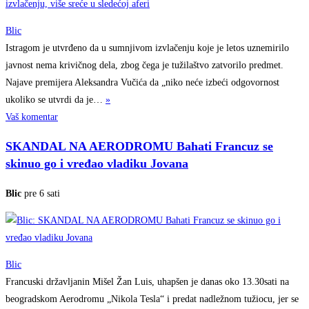
Blic
Istragom je utvrđeno da u sumnjivom izvlačenju koje je letos uznemirilo
javnost nema krivičnog dela, zbog čega je tužilaštvo zatvorilo predmet.
Najave premijera Aleksandra Vučića da „niko neće izbeći odgovornost
ukoliko se utvrdi da
je…
»
Vaš komentar
SKANDAL NA AERODROMU Bahati Francuz se
skinuo go i vređao vladiku Jovana
Blic
pre 6 sati
Blic
Francuski državljanin Mišel Žan Luis, uhapšen je danas oko 13.30sati na
beogradskom Aerodromu „Nikola Tesla“ i predat nadležnom tužiocu, jer se