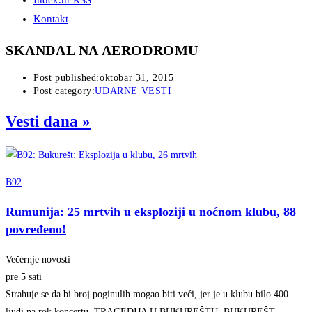
Index.hr RSS
Kontakt
SKANDAL NA AERODROMU
Post published:
oktobar 31, 2015
Post category:
UDARNE VESTI
Vesti dana »
B92
Rumunija: 25 mrtvih u eksploziji u noćnom klubu, 88
povređeno!
Večernje novosti
pre 5 sati
Strahuje se da bi broj poginulih mogao biti veći, jer je u klubu bilo 400
ljudi na rok koncertu. TRAGEDIJA U BUKUREŠTU. BUKUREŠT –