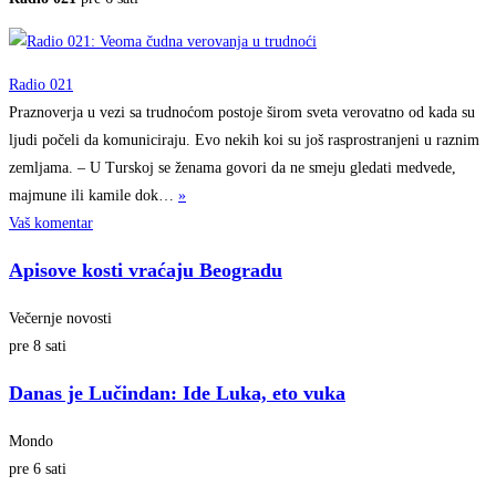
Radio 021
Praznoverja u vezi sa trudnoćom postoje širom sveta verovatno od kada su
ljudi počeli da komuniciraju. Evo nekih koi su još rasprostranjeni u raznim
zemljama. – U Turskoj se ženama govori da ne smeju gledati medvede,
majmune ili kamile
dok…
»
Vaš komentar
Apisove kosti vraćaju Beogradu
Večernje novosti
pre 8 sati
Danas je Lučindan: Ide Luka, eto vuka
Mondo
pre 6 sati