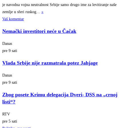
je navodna vojna neutralnost Srbije samo drugo ime za levitiranje naše
zemlje u sferi
ruskog…
»
Vaš komentar
Nemački investitori neće u Čačak
Danas
pre 9 sati
Vlada Srbije nije razmatrala potez Jahjage
Danas
pre 9 sati
Zbog posete Krimu delegacija Dveri- DSS na „crnoj
listi“?
RTV
pre 5 sati