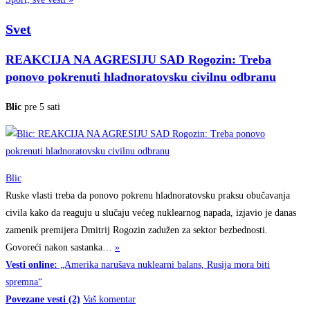
Svet
REAKCIJA NA AGRESIJU SAD Rogozin: Treba
ponovo pokrenuti hladnoratovsku civilnu odbranu
Blic
pre 5 sati
Blic
Ruske vlasti treba da ponovo pokrenu hladnoratovsku praksu obučavanja
civila kako da reaguju u slučaju većeg nuklearnog napada, izjavio je danas
zamenik premijera Dmitrij Rogozin zadužen za sektor bezbednosti.
Govoreći nakon
sastanka…
»
Vesti online:
„Amerika narušava nuklearni balans, Rusija mora biti
spremna“
Povezane vesti (2)
Vaš komentar