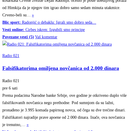
košarkaša Crvene zvezde Dejan Radonjić ocenio je posle ubedljivog poraza
od Himkija da je njegov tim igrao dobro samo sedam minuta utakmice.
Crveno-beli
su…
»
Blic sport:
Radonjić o debaklu: Igrali smo dobro seda…
Vesti online:
Cirbes iskren: Izgubili smo principe
Povezane vesti (5)
Vaš komentar
Radio 021
Falsifikatorima omiljena novčanica od 2.000 dinara
Radio 021
pre 6 sati
Prema podacima Narodne banke Srbije, ove godine je otkriveno duplo više
falsifikovanih novčanica nego prethodne. Pod sumnjom da su lažni,
pronađeno je 3.995 komada papirnog novca, od čega su dve trećine dinari.
Falsifikatori najradije prave apoene od 2.000 dinara. Inače, ova novčanica
je
trenutno,…
»