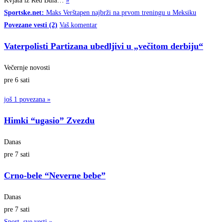
Kvjata iz Red
Bula…
»
Sportske.net:
Maks Verštapen najbrži na prvom treningu u Meksiku
Povezane vesti (2)
Vaš komentar
Vaterpolisti Partizana ubedljivi u „večitom derbiju“
Večernje novosti
pre 6 sati
još 1 povezana »
Himki “ugasio” Zvezdu
Danas
pre 7 sati
Crno-bele “Neverne bebe”
Danas
pre 7 sati
Sport, sve vesti »