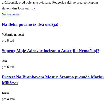
u čekaonici, pred poletanje aviona za Podgoricu skinuo pred episkopom
slavonskim
Jovanom…
»
Vaš komentar
Na Beka pucano iz dva oružja!
Večernje novosti
pre 8 sati
Suprug Maje Adrovac lociran u Austriji i Nemačkoj?
Alo
pre 6 sati
Protest Na Brankovom Mostu: Sramna presuda Marku
Milićevu
Kurir
pre 4 sata