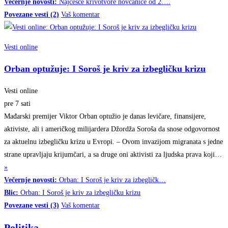
Večernje novosti:
Najčešće krivotvore novčanice od 2….
Povezane vesti (2)
Vaš komentar
Vesti online
Orban optužuje: I Soroš je kriv za izbegličku krizu
Vesti online
pre 7 sati
Mađarski premijer Viktor Orban optužio je danas levičare, finansijere,
aktiviste, ali i američkog milijardera Džordža Soroša da snose odgovornost
za aktuelnu izbegličku krizu u Evropi. – Ovom invazijom migranata s jedne
strane upravljaju krijumčari, a sa druge oni aktivisti za ljudska prava
koji…
»
Večernje novosti:
Orban: I Soroš je kriv za izbegličk…
Blic:
Orban: I Soroš je kriv za izbegličku krizu
Povezane vesti (3)
Vaš komentar
Politika