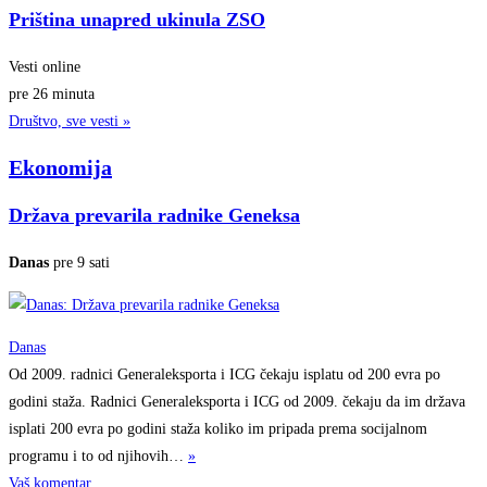
Priština unapred ukinula ZSO
Vesti online
pre 26 minuta
Društvo, sve vesti »
Ekonomija
Država prevarila radnike Geneksa
Danas
pre 9 sati
Danas
Od 2009. radnici Generaleksporta i ICG čekaju isplatu od 200 evra po
godini staža. Radnici Generaleksporta i ICG od 2009. čekaju da im država
isplati 200 evra po godini staža koliko im pripada prema socijalnom
programu i to od
njihovih…
»
Vaš komentar