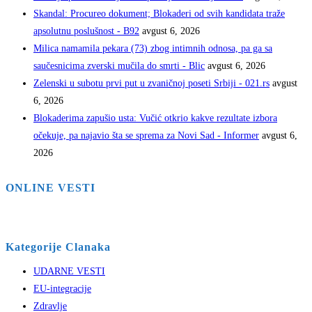
Skandal: Procureo dokument; Blokaderi od svih kandidata traže
apsolutnu poslušnost - B92
avgust 6, 2026
Milica namamila pekara (73) zbog intimnih odnosa, pa ga sa
saučesnicima zverski mučila do smrti - Blic
avgust 6, 2026
Zelenski u subotu prvi put u zvaničnoj poseti Srbiji - 021.rs
avgust
6, 2026
Blokaderima zapušio usta: Vučić otkrio kakve rezultate izbora
očekuje, pa najavio šta se sprema za Novi Sad - Informer
avgust 6,
2026
ONLINE VESTI
Kategorije Clanaka
UDARNE VESTI
EU-integracije
Zdravlje