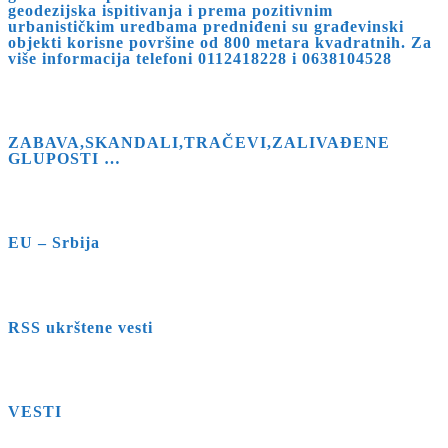
geodezijska ispitivanja i prema pozitivnim
urbanističkim uredbama predniđeni su građevinski
objekti korisne površine od 800 metara kvadratnih. Za
više informacija telefoni 0112418228 i 0638104528
ZABAVA,SKANDALI,TRAČEVI,ZALIVAĐENE
GLUPOSTI …
EU – Srbija
RSS ukrštene vesti
VESTI