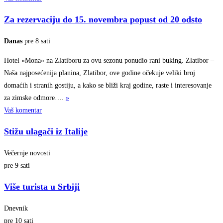
Za rezervaciju do 15. novembra popust od 20 odsto
Danas
pre 8 sati
Hotel «Mona» na Zlatiboru za ovu sezonu ponudio rani buking. Zlatibor –
Naša najposećenija planina, Zlatibor, ove godine očekuje veliki broj
domaćih i stranih gostiju, a kako se bliži kraj godine, raste i interesovanje
za zimske
odmore….
»
Vaš komentar
Stižu ulagači iz Italije
Večernje novosti
pre 9 sati
Više turista u Srbiji
Dnevnik
pre 10 sati