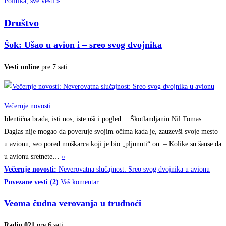
Politika, sve vesti »
Društvo
Šok: Ušao u avion i – sreo svog dvojnika
Vesti online
pre 7 sati
Večernje novosti
Identična brada, isti nos, iste uši i pogled… Škotlandjanin Nil Tomas
Daglas nije mogao da poveruje svojim očima kada je, zauzevši svoje mesto
u avionu, seo pored muškarca koji je bio „pljunuti“ on. – Kolike su šanse da
u avionu
sretnete…
»
Večernje novosti:
Neverovatna slučajnost: Sreo svog dvojnika u avionu
Povezane vesti (2)
Vaš komentar
Veoma čudna verovanja u trudnoći
Radio 021
pre 6 sati