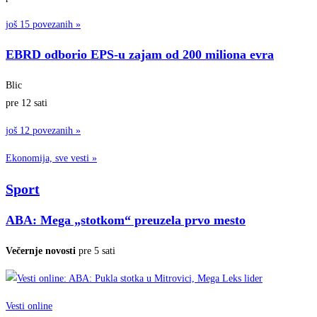
još 15 povezanih »
EBRD odborio EPS-u zajam od 200 miliona evra
Blic
pre 12 sati
još 12 povezanih »
Ekonomija, sve vesti »
Sport
ABA: Mega „stotkom“ preuzela prvo mesto
Večernje novosti
pre 5 sati
Vesti online