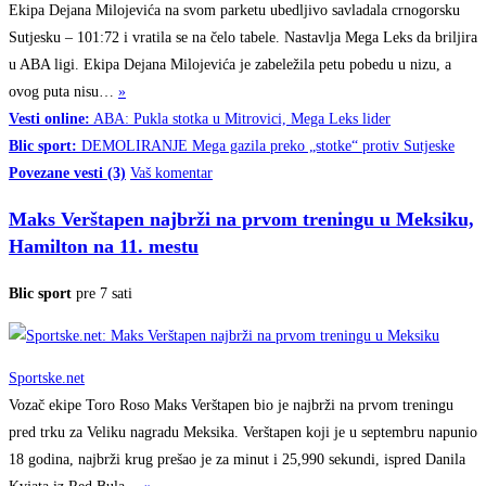
Ekipa Dejana Milojevića na svom parketu ubedljivo savladala crnogorsku
Sutjesku – 101:72 i vratila se na čelo tabele. Nastavlja Mega Leks da briljira
u ABA ligi. Ekipa Dejana Milojevića je zabeležila petu pobedu u nizu, a
ovog puta
nisu…
»
Vesti online:
ABA: Pukla stotka u Mitrovici, Mega Leks lider
Blic sport:
DEMOLIRANJE Mega gazila preko „stotke“ protiv Sutjeske
Povezane vesti (3)
Vaš komentar
Maks Verštapen najbrži na prvom treningu u Meksiku,
Hamilton na 11. mestu
Blic sport
pre 7 sati
Sportske.net
Vozač ekipe Toro Roso Maks Verštapen bio je najbrži na prvom treningu
pred trku za Veliku nagradu Meksika. Verštapen koji je u septembru napunio
18 godina, najbrži krug prešao je za minut i 25,990 sekundi, ispred Danila