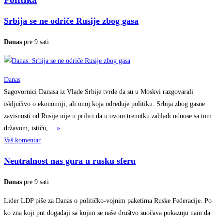
Srbija se ne odriče Rusije zbog gasa
Danas
pre 9 sati
Danas
Sagovornici Danasa iz Vlade Srbije tvrde da su u Moskvi razgovarali
isključivo o ekonomiji, ali onoj koja određuje politiku. Srbija zbog gasne
zavisnosti od Rusije nije u prilici da u ovom trenutku zahladi odnose sa tom
državom,
ističu,…
»
Vaš komentar
Neutralnost nas gura u rusku sferu
Danas
pre 9 sati
Lider LDP piše za Danas o političko-vojnim paketima Ruske Federacije. Po
ko zna koji put događaji sa kojim se naše društvo suočava pokazuju nam da