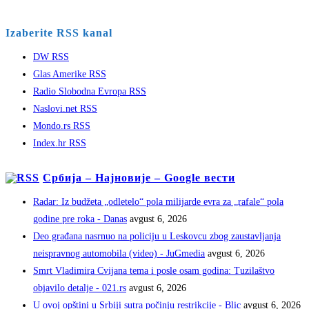
Izaberite RSS kanal
DW RSS
Glas Amerike RSS
Radio Slobodna Evropa RSS
Naslovi.net RSS
Mondo.rs RSS
Index.hr RSS
Србија – Најновије – Google вести
Radar: Iz budžeta „odletelo“ pola milijarde evra za „rafale“ pola
godine pre roka - Danas
avgust 6, 2026
Deo građana nasrnuo na policiju u Leskovcu zbog zaustavljanja
neispravnog automobila (video) - JuGmedia
avgust 6, 2026
Smrt Vladimira Cvijana tema i posle osam godina: Tuzilaštvo
objavilo detalje - 021.rs
avgust 6, 2026
U ovoj opštini u Srbiji sutra počinju restrikcije - Blic
avgust 6, 2026