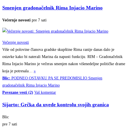
Smenjen gradonačelnik Rima Injacio Marino
Večernje novosti
pre 7 sati
Večernje novosti
Više od polovine članova gradske skupštine Rima ranije danas dalo je
ostavke kako bi naterali Marina da napusti funkciju. RIM – Gradonačelnik
Rima Injacio Marino je večeras smenjen nakon višenedeljne političke drame
koja je
potresala…
»
Blic:
PODNEO OSTAVKU PA SE PREDOMISLIO Smenjen
gradonačelnik Rima Injacio Marino
Povezane vesti (2)
Vaš komentar
Sijarto: Grčka da uvede kontrolu svojih granica
Blic
pre 7 sati