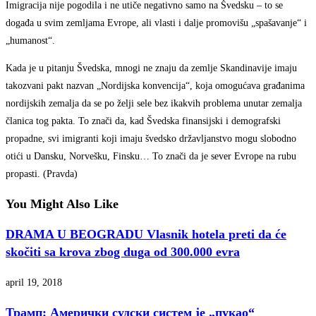
Imigracija nije pogodila i ne utiče negativno samo na Švedsku – to se
događa u svim zemljama Evrope, ali vlasti i dalje promovišu „spašavanje“ i
„humanost“.
Kada je u pitanju Švedska, mnogi ne znaju da zemlje Skandinavije imaju
takozvani pakt nazvan „Nordijska konvencija“, koja omogućava građanima
nordijskih zemalja da se po želji sele bez ikakvih problema unutar zemalja
članica tog pakta. To znači da, kad Švedska finansijski i demografski
propadne, svi imigranti koji imaju švedsko državljanstvo mogu slobodno
otići u Dansku, Norvešku, Finsku… To znači da je sever Evrope na rubu
propasti. (Pravda)
You Might Also Like
DRAMA U BEOGRADU Vlasnik hotela preti da će
skočiti sa krova zbog duga od 300.000 evra
april 19, 2018
Трамп: Амерички судски систем је „пукао“