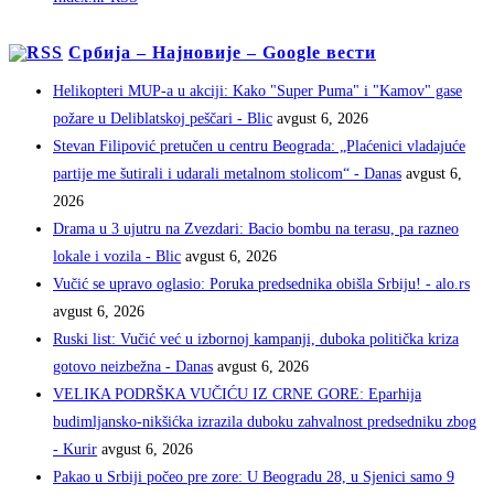
Србија – Најновије – Google вести
Helikopteri MUP-a u akciji: Kako "Super Puma" i "Kamov" gase
požare u Deliblatskoj peščari - Blic
avgust 6, 2026
Stevan Filipović pretučen u centru Beograda: „Plaćenici vladajuće
partije me šutirali i udarali metalnom stolicom“ - Danas
avgust 6,
2026
Drama u 3 ujutru na Zvezdari: Bacio bombu na terasu, pa razneo
lokale i vozila - Blic
avgust 6, 2026
Vučić se upravo oglasio: Poruka predsednika obišla Srbiju! - alo.rs
avgust 6, 2026
Ruski list: Vučić već u izbornoj kampanji, duboka politička kriza
gotovo neizbežna - Danas
avgust 6, 2026
VELIKA PODRŠKA VUČIĆU IZ CRNE GORE: Eparhija
budimljansko-nikšićka izrazila duboku zahvalnost predsedniku zbog
- Kurir
avgust 6, 2026
Pakao u Srbiji počeo pre zore: U Beogradu 28, u Sjenici samo 9