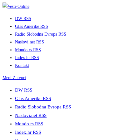
Skip
to
DW RSS
content
Glas Amerike RSS
Radio Slobodna Evropa RSS
Naslovi.net RSS
Mondo.rs RSS
Index.hr RSS
Kontakt
Meni
Zatvori
DW RSS
Glas Amerike RSS
Radio Slobodna Evropa RSS
Naslovi.net RSS
Mondo.rs RSS
Index.hr RSS