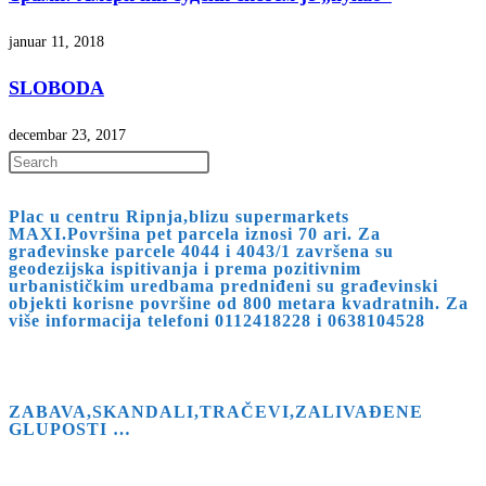
januar 11, 2018
SLOBODA
decembar 23, 2017
Press
Escape
Plac u centru Ripnja,blizu supermarkets
to
MAXI.Površina pet parcela iznosi 70 ari. Za
close
građevinske parcele 4044 i 4043/1 završena su
geodezijska ispitivanja i prema pozitivnim
the
urbanističkim uredbama predniđeni su građevinski
search
objekti korisne površine od 800 metara kvadratnih. Za
više informacija telefoni 0112418228 i 0638104528
panel.
ZABAVA,SKANDALI,TRAČEVI,ZALIVAĐENE
GLUPOSTI …