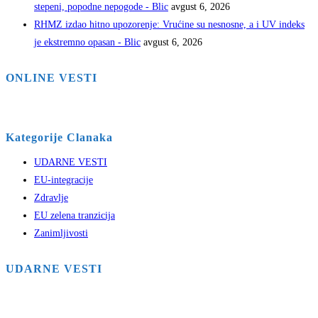
stepeni, popodne nepogode - Blic
avgust 6, 2026
RHMZ izdao hitno upozorenje: Vrućine su nesnosne, a i UV indeks
je ekstremno opasan - Blic
avgust 6, 2026
ONLINE VESTI
Kategorije Clanaka
UDARNE VESTI
EU-integracije
Zdravlje
EU zelena tranzicija
Zanimljivosti
UDARNE VESTI