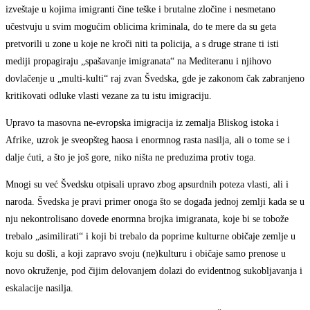
izveštaje u kojima imigranti čine teške i brutalne zločine i nesmetano
učestvuju u svim mogućim oblicima kriminala, do te mere da su geta
pretvorili u zone u koje ne kroči niti ta policija, a s druge strane ti isti
mediji propagiraju „spašavanje imigranata“ na Mediteranu i njihovo
dovlačenje u „multi-kulti“ raj zvan Švedska, gde je zakonom čak zabranjeno
kritikovati odluke vlasti vezane za tu istu imigraciju.
Upravo ta masovna ne-evropska imigracija iz zemalja Bliskog istoka i
Afrike, uzrok je sveopšteg haosa i enormnog rasta nasilja, ali o tome se i
dalje ćuti, a što je još gore, niko ništa ne preduzima protiv toga.
Mnogi su već Švedsku otpisali upravo zbog apsurdnih poteza vlasti, ali i
naroda. Švedska je pravi primer onoga što se događa jednoj zemlji kada se u
nju nekontrolisano dovede enormna brojka imigranata, koje bi se tobože
trebalo „asimilirati“ i koji bi trebalo da poprime kulturne običaje zemlje u
koju su došli, a koji zapravo svoju (ne)kulturu i običaje samo prenose u
novo okruženje, pod čijim delovanjem dolazi do evidentnog sukobljavanja i
eskalacije nasilja.