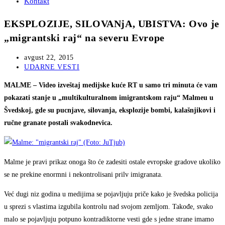
Kontakt
EKSPLOZIJE, SILOVANjA, UBISTVA: Ovo je
„migrantski raj“ na severu Evrope
Post
avgust 22, 2015
published:
Post
UDARNE VESTI
category:
MALME – Video izveštaj medijske kuće RT u samo tri minuta će vam
pokazati stanje u „multikulturalnom imigrantskom raju“ Malmeu u
Švedskoj, gde su pucnjave, silovanja, eksplozije bombi, kalašnjikovi i
ručne granate postali svakodnevica.
Malme je pravi prikaz onoga što će zadesiti ostale evropske gradove ukoliko
se ne prekine enormni i nekontrolisani prilv imigranata.
Već dugi niz godina u medijima se pojavljuju priče kako je švedska policija
u sprezi s vlastima izgubila kontrolu nad svojom zemljom. Takođe, svako
malo se pojavljuju potpuno kontradiktorne vesti gde s jedne strane imamo