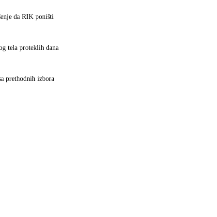
šenje da RIK poništi
og tela proteklih dana
 sa prethodnih izbora