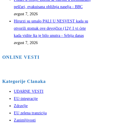
peščari, evakuisana obližnja naselja - BBC
avgust 7, 2026
Hirurzi su umalo PALI U NESVEST kada su
otvorili stomak ove devojčice (12)! I vi ćete
kada vidite šta je bilo unutra - Srbija danas
avgust 7, 2026
ONLINE VESTI
Kategorije Clanaka
UDARNE VESTI
EU-integracije
Zdravlje
EU zelena tranzicija
Zanimljivosti