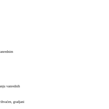
 vanrednim
vanju vanrednih
rihvaćen, gradjani