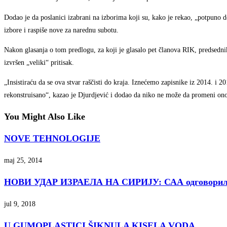
Dodao je da poslanici izabrani na izborima koji su, kako je rekao, „potpuno de
izbore i raspiše nove za narednu subotu.
Nakon glasanja o tom predlogu, za koji je glasalo pet članova RIK, predsednik
izvršen „veliki“ pritisak.
„Insistiraću da se ova stvar raščisti do kraja. Iznećemo zapisnike iz 2014. i 2
rekonstruisano“, kazao je Djurdjević i dodao da niko ne može da promeni ono
You Might Also Like
NOVE TEHNOLOGIJE
maj 25, 2014
НОВИ УДАР ИЗРАЕЛА НА СИРИЈУ: САА одговорила си
jul 9, 2018
U GUMOPLASTICI ŠIKNULA KISELA VODA