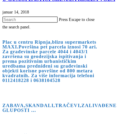
januar 14, 2018
Press Escape to close
the search panel.
Plac u centru Ripnja,blizu supermarkets
MAXI.Površina pet parcela iznosi 70 ari.
Za građevinske parcele 4044 i 4043/1
završena su geodezijska ispitivanja i
prema pozitivnim urbanističkim
uredbama predniđeni su građevinski
objekti korisne površine od 800 metara
kvadratnih. Za više informacija telefoni
0112418228 i 0638104528
ZABAVA,SKANDALI,TRAČEVI,ZALIVAĐENE
GLUPOSTI …