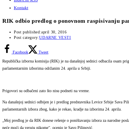
Index.hr RSS
Kontakt
RIK odbio predlog o ponovnom raspisivanju pa
Post published:
april 30, 2016
Post category:
UDARNE VESTI
Facebook
Tweet
Republička izborna komisija (RIK) je na današnjoj sednici odbacila osam pri
parlamentarnim izborima održanim 24. aprila u Srbiji.
Prigovori su odbačeni zato što nisu podneti na vreme.
Na današnjoj sednici odbijen je i predlog predstavnika Levice Srbije Sava P
parlamentarnih izbora zbog, kako je rekao, kradje na izborima 24. aprila.
„Moj predlog je da RIK donese rešenje o poništavanju izbora za narodne posl
neće moći da veruju nikome“, ocenio je Savo Pilipović.