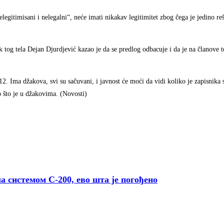
legitimisani i nelegalni“, neće imati nikakav legitimitet zbog čega je jedino re
 tog tela Dejan Djurdjević kazao je da se predlog odbacuje i da je na članove t
012. Ima džakova, svi su sačuvani, i javnost će moći da vidi koliko je zapisnika
 što je u džakovima. (Novosti)
стемом С-200, ево шта је погођено