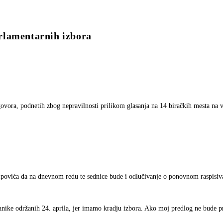
rlamentarnih izbora
govora, podnetih zbog nepravilnosti prilikom glasanja na 14 biračkih mesta na
ilipovića da na dnevnom redu te sednice bude i odlučivanje o ponovnom raspisi
anike održanih 24. aprila, jer imamo kradju izbora. Ako moj predlog ne bude p