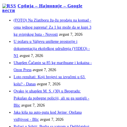
Србија – Најновије – Google
вести
(FOTO) Na Zlatiboru žu-žu prodaju na komad -
cena jednog paprena! Za 1 kg može da se kupi 3
kg svinjskog buta - Novosti
avgust 7, 2026
U požaru u Valjevu uništene prostorije i
dokumentacija ekološkog udruženja (VIDEO) -
N1
avgust 7, 2026
Uhapšen Čačanin sa 85 kg marihuane i kokaina -
Ozon Press
avgust 7, 2026
Loto rezultati: Koji brojevi su izvučeni u 63.
kolu? - Danas
avgust 7, 2026
Ovako je uhapšen M. S. (30) u Beogradu:
Pokušao da pobegne policiji, ali su ga sustigli -
Blic
avgust 7, 2026
Jaka kiša na auto-putu kod Jerine: Otežana
vidljivost - Blic
avgust 7, 2026
Požari u Srbiji: Borba sa vatrom u Deliblatskoj