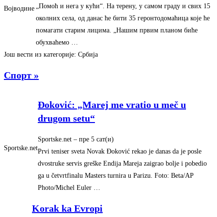
„Помоћ и нега у кући“. На терену, у самом граду и свих 15
Војводине
околних села, од данас ће бити 35 геронтодомаћица које ће
помагати старим лицима. „Нашим првим планом биће
обухваћемо …
Још вести из категорије: Србија
Спорт »
Đoković: „Marej me vratio u meč u
drugom setu“
Sportske.net
– ‎пре 5 сат(и)‎
Sportske.net
Prvi teniser sveta Novak Đoković rekao je danas da je posle
dvostruke servis greške Endija Mareja zaigrao bolje i pobedio
ga u četvrtfinalu Masters turnira u Parizu. Foto: Beta/AP
Photo/Michel Euler …
Korak ka Evropi