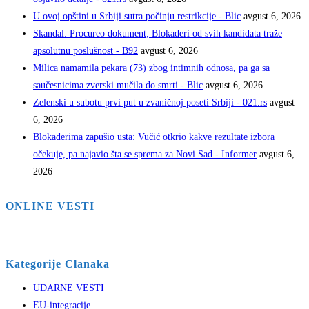
U ovoj opštini u Srbiji sutra počinju restrikcije - Blic
avgust 6, 2026
Skandal: Procureo dokument; Blokaderi od svih kandidata traže
apsolutnu poslušnost - B92
avgust 6, 2026
Milica namamila pekara (73) zbog intimnih odnosa, pa ga sa
saučesnicima zverski mučila do smrti - Blic
avgust 6, 2026
Zelenski u subotu prvi put u zvaničnoj poseti Srbiji - 021.rs
avgust
6, 2026
Blokaderima zapušio usta: Vučić otkrio kakve rezultate izbora
očekuje, pa najavio šta se sprema za Novi Sad - Informer
avgust 6,
2026
ONLINE VESTI
Kategorije Clanaka
UDARNE VESTI
EU-integracije