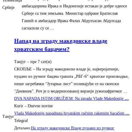
Телевизија
амбасадорима Ирака и Индонезије истакао је добре односе
Србије
Србије са тим земљама. Министар одбране Братислав
Гашић и амбасадор Ирака Фалах Абдулхасан Абдулсада
сагласили су се …
Напад на зграду македонске владе
хрватским бацачем?
Танјуг
– ‎пре 7 сат(и)‎
СKOПЉE – На зграду македонске владе jе, наjвероjатниjе,
пуцано из ручног бацача граната „РБГ-6“ хрватске производње,
пише загребачки “Jутарњи лист” позиваjући се на скопски
“Дневник”. Реч jе о модернизованоj верзиjи jужноафричког …
DVA NAPADA ISTIM ORUŽJEM: Na zgradu Vlade Makedonije
…
Kurir – Dnevne novine
Vlada Makedonije napadnuta hrvatskim ručnim raketnim bacačem
…
Танјуг
Telegraf
Детаљно:
На зграду македонске Владе пуцано из ручног