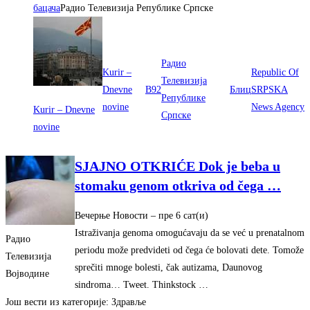
бацача
Радио Телевизија Републике Српске
Радио
Kurir –
Republic Of
Телевизија
Dnevne
B92
Блиц
SRPSKA
Републике
novine
News Agency
Kurir – Dnevne
Српске
novine
SJAJNO OTKRIĆE Dok je beba u
stomaku genom otkriva od čega
…
Вечерње Новости
– ‎пре 6 сат(и)‎
Istraživanja genoma omogućavaju da se već u prenatalnom
Радио
periodu može predvideti od čega će bolovati dete. Tomože
Телевизија
sprečiti mnoge bolesti, čak autizama, Daunovog
Војводине
sindroma… Tweet. Thinkstock …
Још вести из категорије: Здравље