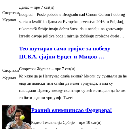
Данас
– ‎пре 7 сат(и)‎
Спортски
Beograd – Posle pobede u Beogradu nad Crnom Gorom i dobrog
Журнал
starta u kvalifikacijama za Evropsko prvenstvo 2016. u Poljskoj,
rukometaši Srbije imaju dobru šansu da u nedelju na gostovanju
Izraelu osvoje još dva boda i mirnije dočekaju prolećne duele …
Тео шутирао само тројке за победу
ЦСКА, сјајни Ерцег и Мицов
…
Спортски Журнал
– ‎пре 7 сат(и)‎
Спортски
Ко каже да је Нептунас слаба екипа? Многи су сумњали да ће
Журнал
овај литвански тим стићи да неког тријумфа, а кад су
савладали Црвену звезду скептици су већ истицали да ће им
то бити једини тријумф. Tweet …
Раонић елиминисао Федерера!
Радио Телевизија Србије
– ‎пре 10 сат(и)‎