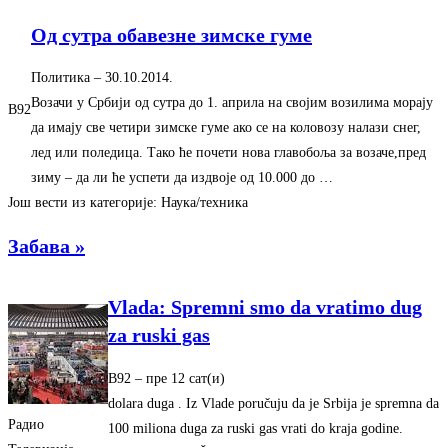
Од сутра обавезне зимске гуме
Политика
– ‎30.10.2014.‎
Возачи у Србији од сутра до 1. априла на својим возилима морају
B92
да имају све четири зимске гуме ако се на коловозу налази снег,
лед или поледица. Тако ће почети нова главобоља за возаче,пред
зиму – да ли ће успети да издвоје од 10.000 до …
Још вести из категорије: Наука/техника
Забава »
Vlada: Spremni smo da vratimo dug
za ruski gas
B92
– ‎пре 12 сат(и)‎
dolara duga . Iz Vlade poručuju da je Srbija je spremna da
Радио
100 miliona duga za ruski gas vrati do kraja godine.