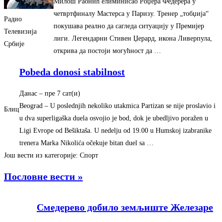
Милош Раонић елиминисао Роџера Федерера у
четвртфиналу Мастерса у Паризу. Тренер „тобџија“
Радио
покушава реално да сагледа ситуацију у Премијер
Телевизија
лиги. Легендарни Стивен Џерард, икона Ливерпула,
Србије
открива да постоји могућност да …
Pobeda donosi stabilnost
Данас
– ‎пре 7 сат(и)‎
Beograd – U poslednjih nekoliko utakmica Partizan se nije proslavio i
Блиц
u dva superligaška duela osvojio je bod, dok je ubedljivo poražen u
Ligi Evrope od Bešiktaša. U nedelju od 19.00 u Humskoj izabranike
trenera Marka Nikolića očekuje bitan duel sa …
Још вести из категорије: Спорт
Пословне вести »
Смедерево добило земљиште Железаре