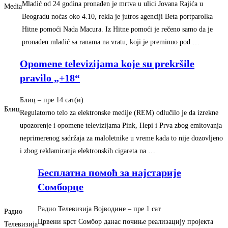
Mladić od 24 godina pronađen je mrtva u ulici Jovana Rajića u
Media
Beogradu noćas oko 4.10, rekla je jutros agenciji Beta portparolka
Hitne pomoći Nada Macura. Iz Hitne pomoći je rečeno samo da je
pronađen mladić sa ranama na vratu, koji je preminuo pod …
Opomene televizijama koje su prekršile
pravilo „+18“
Блиц
– ‎пре 14 сат(и)‎
Блиц
Regulatorno telo za elektronske medije (REM) odlučilo je da izrekne
upozorenje i opomene televizijama Pink, Hepi i Prva zbog emitovanja
neprimerenog sadržaja za maloletnike u vreme kada to nije dozovljeno
i zbog reklamiranja elektronskih cigareta na …
Бесплатна помоћ за најстарије
Сомборце
Радио Телевизија Војводине
– ‎пре 1 сат‎
Радио
Црвени крст Сомбор данас почиње реализацију пројекта
Телевизија