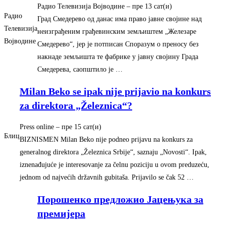
Радио Телевизија Војводине
– ‎пре 13 сат(и)‎
Радио
Град Смедерево од данас има право јавне својине над
Телевизија
неизграђеним грађевинским земљиштем „Железаре
Војводине
Смедерево“, јер је потписан Споразум о преносу без
накнаде земљишта те фабрике у јавну својину Града
Смедерева, саопштило је …
Milan Beko se ipak nije prijavio na konkurs
za direktora „Železnica“?
Press online
– ‎пре 15 сат(и)‎
Блиц
BIZNISMEN Milan Beko nije podneo prijavu na konkurs za
generalnog direktora „Železnica Srbije“, saznaju „Novosti“. Ipak,
iznenađujuće je interesovanje za čelnu poziciju u ovom preduzeću,
jednom od najvećih državnih gubitaša. Prijavilo se čak 52 …
Порошенко предложио Јацењука за
премијера