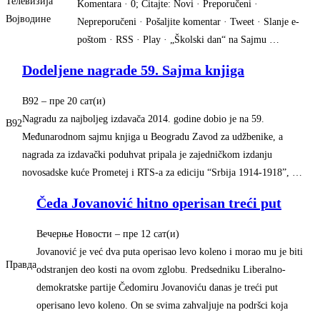
Телевизија
Komentara · 0; Čitajte: Novi · Preporučeni ·
Војводине
Nepreporučeni · Pošaljite komentar · Tweet · Slanje e-
poštom · RSS · Play · „Školski dan“ na Sajmu …
Dodeljene nagrade 59. Sajma knjiga
B92
– ‎пре 20 сат(и)‎
Nagradu za najboljeg izdavača 2014. godine dobio je na 59.
B92
Međunarodnom sajmu knjiga u Beogradu Zavod za udžbenike, a
nagrada za izdavački poduhvat pripala je zajedničkom izdanju
novosadske kuće Prometej i RTS-a za ediciju “Srbija 1914-1918”, …
Čeda Jovanović hitno operisan treći put
Вечерње Новости
– ‎пре 12 сат(и)‎
Jovanović je već dva puta operisao levo koleno i morao mu je biti
Правда
odstranjen deo kosti na ovom zglobu. Predsedniku Liberalno-
demokratske partije Čedomiru Jovanoviću danas je treći put
operisano levo koleno. On se svima zahvaljuje na podršci koja