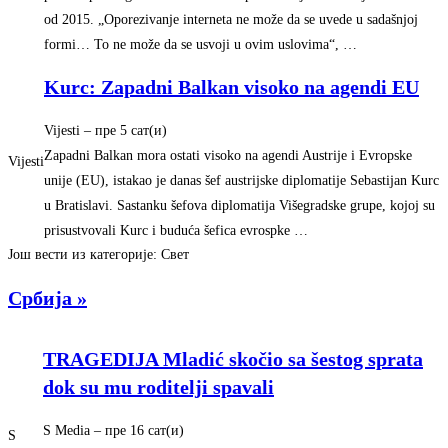
od 2015. „Oporezivanje interneta ne može da se uvede u sadašnjoj
formi… To ne može da se usvoji u ovim uslovima“, …
Kurc: Zapadni Balkan visoko na agendi EU
Vijesti
– ‎пре 5 сат(и)‎
Zapadni Balkan mora ostati visoko na agendi Austrije i Evropske
Vijesti
unije (EU), istakao je danas šef austrijske diplomatije Sebastijan Kurc
u Bratislavi. Sastanku šefova diplomatija Višegradske grupe, kojoj su
prisustvovali Kurc i buduća šefica evrospke …
Још вести из категорије: Свет
Србија »
TRAGEDIJA Mladić skočio sa šestog sprata
dok su mu roditelji spavali
S Media
– ‎пре 16 сат(и)‎
S