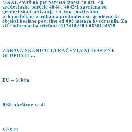
MAXI.Površina pet parcela iznosi 70 ari. Za
close
građevinske parcele 4044 i 4043/1 završena su
geodezijska ispitivanja i prema pozitivnim
the
urbanističkim uredbama predniđeni su građevinski
search
objekti korisne površine od 800 metara kvadratnih. Za
više informacija telefoni 0112418228 i 0638104528
panel.
ZABAVA,SKANDALI,TRAČEVI,ZALIVAĐENE
GLUPOSTI …
EU – Srbija
RSS ukrštene vesti
VESTI