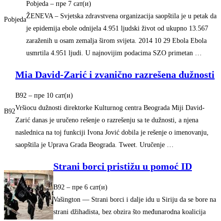
Pobjeda
– ‎пре 7 сат(и)‎
ŽENEVA – Svjetska zdravstvena organizacija saopštila je u petak da
Pobjeda
je epidemija ebole odnijela 4.951 ljudski život od ukupno 13.567
zaraženih u osam zemalja širom svijeta. 2014 10 29 Ebola Ebola
usmrtila 4.951 ljudi. U najnovijim podacima SZO primetan …
Mia David-Zarić i zvanično razrešena dužnosti
B92
– ‎пре 10 сат(и)‎
Vršiocu dužnosti direktorke Kulturnog centra Beograda Miji David-
B92
Zarić danas je uručeno rešenje o razrešenju sa te dužnosti, a njena
naslednica na toj funkciji Ivona Jović dobila je rešenje o imenovanju,
saopštila je Uprava Grada Beograda. Tweet. Uručenje …
Strani borci pristižu u pomoć ID
B92
– ‎пре 6 сат(и)‎
Vašington — Strani borci i dalje idu u Siriju da se bore na
strani džihadista, bez obzira što međunarodna koalicija