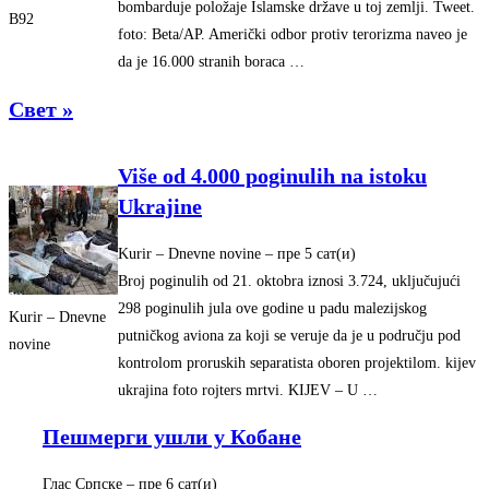
bombarduje položaje Islamske države u toj zemlji. Tweet.
B92
foto: Beta/AP. Američki odbor protiv terorizma naveo je
da je 16.000 stranih boraca …
Свет »
Više od 4.000 poginulih na istoku
Ukrajine
Kurir – Dnevne novine
– ‎пре 5 сат(и)‎
Broj poginulih od 21. oktobra iznosi 3.724, uključujući
298 poginulih jula ove godine u padu malezijskog
Kurir – Dnevne
putničkog aviona za koji se veruje da je u području pod
novine
kontrolom proruskih separatista oboren projektilom. kijev
ukrajina foto rojters mrtvi. KIJEV – U …
Пешмерги ушли у Кобане
Глас Српске
– ‎пре 6 сат(и)‎