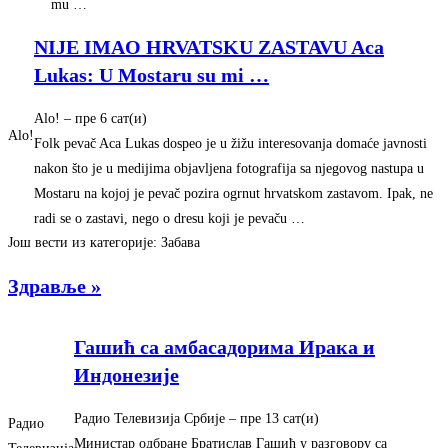
mu …
NIJE IMAO HRVATSKU ZASTAVU Aca
Lukas: U Mostaru su mi
…
Alo!
– ‎пре 6 сат(и)‎
Alo!
Folk pevač Aca Lukas dospeo je u žižu interesovanja domaće javnosti
nakon što je u medijima objavljena fotografija sa njegovog nastupa u
Mostaru na kojoj je pevač pozira ogrnut hrvatskom zastavom. Ipak, ne
radi se o zastavi, nego o dresu koji je pevaču …
Још вести из категорије: Забава
Здравље »
Гашић са амбасадорима Ирака и
Индонезије
Радио Телевизија Србије
– ‎пре 13 сат(и)‎
Радио
Министар одбране Братислав Гашић у разговору са