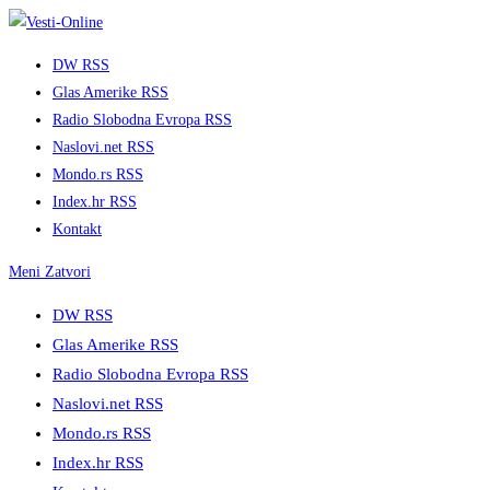
Skip
to
DW RSS
content
Glas Amerike RSS
Radio Slobodna Evropa RSS
Naslovi.net RSS
Mondo.rs RSS
Index.hr RSS
Kontakt
Meni
Zatvori
DW RSS
Glas Amerike RSS
Radio Slobodna Evropa RSS
Naslovi.net RSS
Mondo.rs RSS
Index.hr RSS