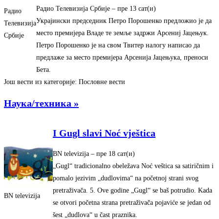
Радио Телевизија Србије
– ‎пре 13 сат(и)‎
Радио
Украјински председник Петро Порошенко предложио је да
Телевизија
место премијера Владе те земље задржи Арсениј Јацењук.
Србије
Петро Порошенко је на свом Твитер налогу написао да
предлаже за место премијера Арсенија Јацењука, преноси
Бета.
Још вести из категорије: Пословне вести
Наука/техника »
I Gugl slavi Noć vještica
BN televizija
– ‎пре 18 сат(и)‎
„Gugl“ tradicionalno obeležava Noć veštica sa satiričnim i
pomalo jezivim „dudlovima“ na početnoj strani svog
pretraživača. 5. Ove godine „Gugl“ se baš potrudio. Kada
BN televizija
se otvori početna strana pretraživača pojaviće se jedan od
šest „dudlova“ u čast praznika.