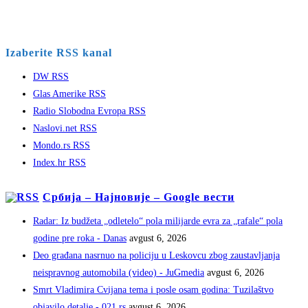
Izaberite RSS kanal
DW RSS
Glas Amerike RSS
Radio Slobodna Evropa RSS
Naslovi.net RSS
Mondo.rs RSS
Index.hr RSS
Србија – Најновије – Google вести
Radar: Iz budžeta „odletelo“ pola milijarde evra za „rafale“ pola
godine pre roka - Danas
avgust 6, 2026
Deo građana nasrnuo na policiju u Leskovcu zbog zaustavljanja
neispravnog automobila (video) - JuGmedia
avgust 6, 2026
Smrt Vladimira Cvijana tema i posle osam godina: Tuzilaštvo
objavilo detalje - 021.rs
avgust 6, 2026