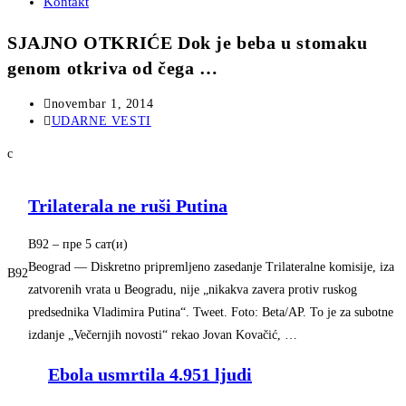
Kontakt
SJAJNO OTKRIĆE Dok je beba u stomaku
genom otkriva od čega …
Post
novembar 1, 2014
published:
Post
UDARNE VESTI
category:
с
Trilaterala ne ruši Putina
B92
– ‎пре 5 сат(и)‎
Beograd — Diskretno pripremljeno zasedanje Trilateralne komisije, iza
B92
zatvorenih vrata u Beogradu, nije „nikakva zavera protiv ruskog
predsednika Vladimira Putina“. Tweet. Foto: Beta/AP. To je za subotne
izdanje „Večernjih novosti“ rekao Jovan Kovačić, …
Ebola usmrtila 4.951 ljudi