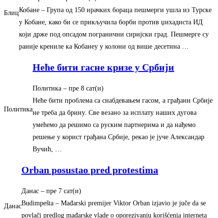
Кобане – Група од 150 ирачких бораца пешмерги ушла из Турске
Блиц
у Кобане, како би се прикључила борби против џихадиста ИД
који држе под опсадом погранични сиријски град. Пешмерге су
раније крениле ка Кобанеу у колони од више десетина …
Неће бити гасне кризе у Србији
Политика
– ‎пре 8 сат(и)‎
Неће бити проблема са снабдевањем гасом, а грађани Србије
Политика
не треба да брину. Све везано за исплату наших дугова
умећемо да решимо са руским партнерима и да нађемо
решење у корист грађана Србије, рекао је јуче Александар
Вучић, …
Orban posustao pred protestima
Данас
– ‎пре 7 сат(и)‎
Budimpešta – Mađarski premijer Viktor Orban izjavio je juče da se
Данас
povlači predlog mađarske vlade o oporezivanju korišćenja interneta