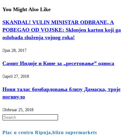
You Might Also Like
SKANDAL! VULIN MINISTAR ODBRANE, A
POBEGAO OD VOJSKE: Sklonjen karton koji ga
oslobađa služenja vojnog roka!
jun 28, 2017
Самит Индије и Кине за „ресетовање” односа
april 27, 2018
Нови талас бомбардовања близу Дамаска, троје
погинуло
februar 25, 2018
Press
Escape
Plac u centru Ripnja,blizu supermarkets
to