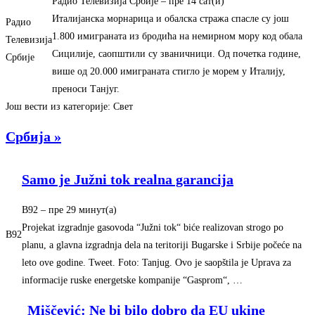
Радио Телевизија Србије
–
‎пре 14 сат(и)‎
Италијанска морнарица и обалска стража спасле су још
Радио
1.800 имиграната из бродића на немирном мору код обала
Телевизија
Сицилије, саопштили су званичници. Од почетка године,
Србије
више од 20.000 имиграната стигло је морем у Италију,
преноси Танјуг.
Још вести из категорије: Свет
Србија »
Samo je Južni tok realna garancija
B92
–
‎пре 29 минут(а)‎
Projekat izgradnje gasovoda “Južni tok“ biće realizovan strogo po
B92
planu, a glavna izgradnja dela na teritoriji Bugarske i Srbije počeće na
leto ove godine. Tweet. Foto: Tanjug. Ovo je saopštila je Uprava za
informacije ruske energetske kompanije “Gasprom“, …
Miščević: Ne bi bilo dobro da EU ukine