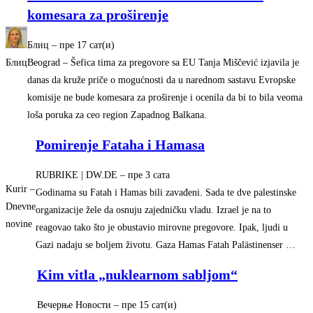
komesara za proširenje
Блиц
–
‎пре 17 сат(и)‎
Блиц
Beograd – Šefica tima za pregovore sa EU Tanja Miščević izjavila je
danas da kruže priče o mogućnosti da u narednom sastavu Evropske
komisije ne bude komesara za proširenje i ocenila da bi to bila veoma
loša poruka za ceo region Zapadnog Balkana.
Pomirenje Fataha i Hamasa
RUBRIKE | DW.DE
–
‎пре 3 сата‎
Kurir –
Godinama su Fatah i Hamas bili zavađeni. Sada te dve palestinske
Dnevne
organizacije žele da osnuju zajedničku vladu. Izrael je na to
novine
reagovao tako što je obustavio mirovne pregovore. Ipak, ljudi u
Gazi nadaju se boljem životu. Gaza Hamas Fatah Palästinenser …
Kim vitla „nuklearnom sabljom“
Вечерње Новости
–
‎пре 15 сат(и)‎