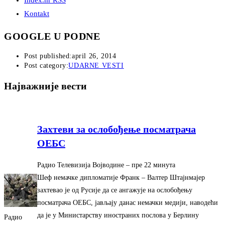
Index.hr RSS
Kontakt
GOOGLE U PODNE
Post published:
april 26, 2014
Post category:
UDARNE VESTI
Најважније вести
Захтеви за ослобођење посматрача
ОЕБС
Радио Телевизија Војводине
–
‎пре 22 минута‎
Шеф немачке дипломатије Франк – Валтер Штајнмајер
захтевао је од Русије да се ангажује на ослобођењу
посматрача ОЕБС, јављају данас немачки медији, наводећи
да је у Министарству иностраних послова у Берлину
Радио