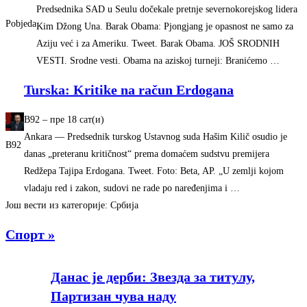
Predsednika SAD u Seulu dočekale pretnje severnokorejskog lidera
Pobjeda
Kim Džong Una. Barak Obama: Pjongjang je opasnost ne samo za
Aziju već i za Ameriku. Tweet. Barak Obama. JOŠ SRODNIH
VESTI. Srodne vesti. Obama na aziskoj turneji: Branićemo …
Turska: Kritike na račun Erdogana
B92
–
‎пре 18 сат(и)‎
Ankara — Predsednik turskog Ustavnog suda Hašim Kilič osudio je
B92
danas „preteranu kritičnost“ prema domaćem sudstvu premijera
Redžepa Tajipa Erdogana. Tweet. Foto: Beta, AP. „U zemlji kojom
vladaju red i zakon, sudovi ne rade po naređenjima i …
Још вести из категорије: Србија
Спорт »
Данас је дерби: Звезда за титулу,
Партизан чува наду