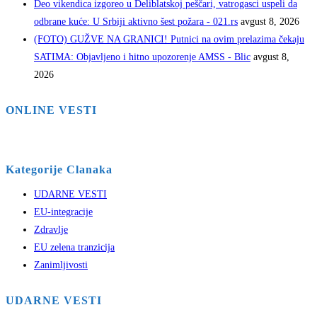
Deo vikendica izgoreo u Deliblatskoj peščari, vatrogasci uspeli da
odbrane kuće: U Srbiji aktivno šest požara - 021.rs
avgust 8, 2026
(FOTO) GUŽVE NA GRANICI! Putnici na ovim prelazima čekaju
SATIMA: Objavljeno i hitno upozorenje AMSS - Blic
avgust 8,
2026
ONLINE VESTI
Kategorije Clanaka
UDARNE VESTI
EU-integracije
Zdravlje
EU zelena tranzicija
Zanimljivosti
UDARNE VESTI