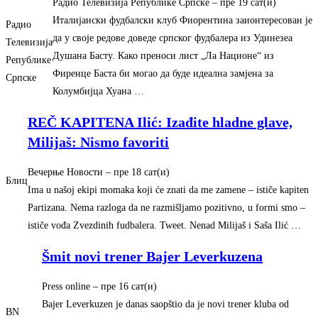
Радио Телевизија Републике Српске
–
‎пре 19 сат(и)‎
Италијански фудбалски клуб Фиорентина заионтересован је
Радио
да у своје редове доведе српског фудбалера из Удинезеа
Телевизија
Душана Басту. Како преноси лист „Ла Национе“ из
Републике
Фиренце Баста би могао да буде идеална замјена за
Српске
Колумбијца Хуана …
REČ KAPITENA Ilić: Izađite hladne glave,
Milijaš: Nismo favoriti
Вечерње Новости
–
‎пре 18 сат(и)‎
Блиц
Ima u našoj ekipi momaka koji će znati da me zamene – ističe kapiten
Partizana. Nema razloga da ne razmišljamo pozitivno, u formi smo –
ističe vođa Zvezdinih fudbalera. Tweet. Nenad Milijaš i Saša Ilić …
Šmit novi trener Bajer Leverkuzena
Press online
–
‎пре 16 сат(и)‎
Bajer Leverkuzen je danas saopštio da je novi trener kluba od
BN