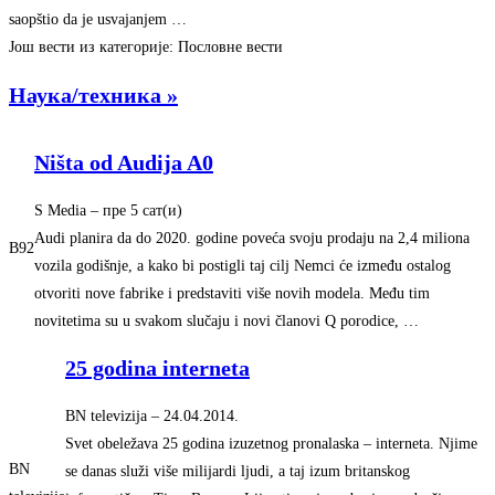
saopštio da je usvajanjem …
Још вести из категорије: Пословне вести
Наука/техника »
Ništa od Audija A0
S Media
–
‎пре 5 сат(и)‎
Audi planira da do 2020. godine poveća svoju prodaju na 2,4 miliona
B92
vozila godišnje, a kako bi postigli taj cilj Nemci će između ostalog
otvoriti nove fabrike i predstaviti više novih modela. Među tim
novitetima su u svakom slučaju i novi članovi Q porodice, …
25 godina interneta
BN televizija
–
‎24.04.2014.‎
Svet obeležava 25 godina izuzetnog pronalaska – interneta. Njime
BN
se danas služi više milijardi ljudi, a taj izum britanskog