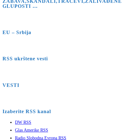
ZABAVA,SKANDALI,TRAČEVI,ZALIVAĐENE
GLUPOSTI …
EU – Srbija
RSS ukrštene vesti
VESTI
Izaberite RSS kanal
DW RSS
Glas Amerike RSS
Radio Slobodna Evropa RSS