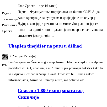
Глас Српске
–
‎пре 16 сат(и)‎
Париз – Францускиња поријеклом из бивше СФРЈ Аида
Радио
Алић кренула је са супругом и двоје дјеце на одмор у
Телевизија
Њујорк, али јој је речено да не може ући у авион јер се
Републике
налази на црној листи – разлог је изговор њеног имена на
Српске
енглеском језику, који …
Uhapšen tinejdžer na putu u džihad
B92
–
‎пре 15 сат(и)‎
Beč/Sarajevo — Šesnaestogodišnji Armin Delić, austrijski državljanin
B92
poreklom iz BiH, uhapšen je u Rumuniji pri pokušaju bekstva kako bi
se uključio u džihad u Siriji. Tweet. Foto: sxc.hu. Prema nekim
informacijama, Armin je u pratnji austrijske policije već …
Спасено 1.800 имиграната код
Сицилије