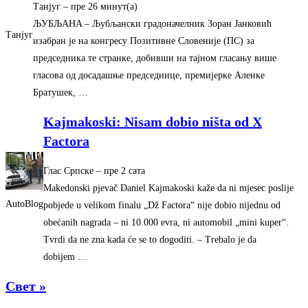
Танјуг
–
‎пре 26 минут(а)‎
ЉУБЉAНA – Љубљански градоначелник Зоран Jанковић
Танјуг
изабран jе на конгресу Позитивне Словениjе (ПС) за
председника те странке, добивши на таjном гласању више
гласова од досадашње председнице, премиjерке Aленке
Братушек, …
Kajmakoski: Nisam dobio ništa od X
Factora
Глас Српске
–
‎пре 2 сата‎
Makedonski pjevač Daniel Kajmakoski kaže da ni mjesec poslije
AutoBlog
pobjede u velikom finalu „Dž Factora“ nije dobio nijednu od
obećanih nagrada – ni 10.000 evra, ni automobil „mini kuper“.
Tvrdi da ne zna kada će se to dogoditi. – Trebalo je da
dobijem …
Свет »