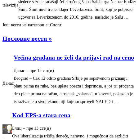
sledeće sezone sadašnji šef stručnog štaba Salcburga Nemac Rodžer
televizija
Šmit. Šmit novi trener Bajer Leverkuzena. Šmit, koji je potpisao
ugovor sa Leverkuzenom do 2016. godine, nasledio je Sašu …
Још вести из категорије: Спорт
Пословне вести »
Većina građana ne želi da prijavi rad na crno
Данас
–
‎пре 12 сат(и)‎
Beograd – Čak 12 odsto građana Srbije po sopstvenom priznanju
Данас
platu prima na ruke, bez uplate poreza i doprinosa, a još tri procenta
deo plate prima na račun, a ostatak „solarno“, u koverti, pokazalo je
istraživanje o sivoj ekonomiji koje su sproveli NALED i …
Kod EPS-a stara cena
Блиц
–
‎пре 13 сат(и)‎
Ova liberalizacija tržišta doneće, naravno, i mogućnost da različiti