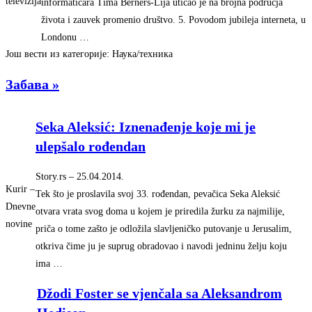
televizija
informatičara Tima Berners-Lija uticao je na brojna područja
života i zauvek promenio društvo. 5. Povodom jubileja interneta, u
Londonu …
Још вести из категорије: Наука/техника
Забава »
Seka Aleksić: Iznenađenje koje mi je
ulepšalo rođendan
Story.rs
–
‎25.04.2014.‎
Kurir –
Tek što je proslavila svoj 33. rođendan, pevačica Seka Aleksić
Dnevne
otvara vrata svog doma u kojem je priredila žurku za najmilije,
novine
priča o tome zašto je odložila slavljeničko putovanje u Jerusalim,
otkriva čime ju je suprug obradovao i navodi jedninu želju koju
ima …
Džodi Foster se vjenčala sa Aleksandrom