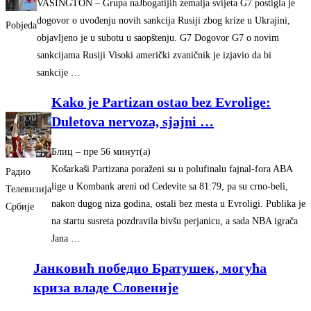
VAŠINGTON – Grupa naJbogatijih zemalja svijeta G7 postigla je
dogovor o uvođenju novih sankcija Rusiji zbog krize u Ukrajini,
Pobjeda
objavljeno je u subotu u saopštenju. G7 Dogovor G7 o novim
sankcijama Rusiji Visoki američki zvaničnik je izjavio da bi
sankcije …
Kako je Partizan ostao bez Evrolige:
Duletova nervoza, sjajni
…
Блиц
–
‎пре 56 минут(а)‎
Košarkaši Partizana poraženi su u polufinalu fajnal-fora ABA
Радио
lige u Kombank areni od Cedevite sa 81:79, pa su crno-beli,
Телевизија
nakon dugog niza godina, ostali bez mesta u Evroligi. Publika je
Србије
na startu susreta pozdravila bivšu perjanicu, a sada NBA igrača
Jana …
Jанковић победио Братушек, могућа
криза владе Словениjе