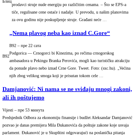
Блиц
prodavci struje nude energiju po različitim cenama. – Što se EPS-a
tiče, regulisane cene ostaće i nadalje. U prevodu, u našim planovima
za ovu godinu nije poskupljenje struje. Građani neće …
„Nema plavog neba kao iznad C.Gore“
B92
–
‎пре 22 сата‎
Podgorica — Crnogorci bi Kinezima, po rečima crnogorskog
B92
ambasadora u Pekingu Branka Perovića, mogli kao turističku atrakciju
da ponude plavo nebo iznad Crne Gore. Tweet. Foto: (sxc.hu). „Većina
njih zbog velikog smoga koji je prisutan tokom cele …
Damjanović: Ni nama se ne sviđaju mnogi zakoni,
ali ih poštujemo
Vijesti
–
‎пре 53 минута‎
Predsjednik Odbora za ekonomiju finansije i budžet Aleksandar Damjanović
pozvao je danas premijera Mila Đukanovića da poštuje zakone koje usvaja
parlament. Đukanović je u Skupštini odgovarajući na poslanička pitanja