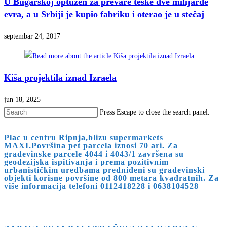
U Bugarskoj optužen za prevare teške dve milijarde
evra, a u Srbiji je kupio fabriku i oterao je u stečaj
septembar 24, 2017
Kiša projektila iznad Izraela
jun 18, 2025
Press Escape to close the search panel.
Plac u centru Ripnja,blizu supermarkets
MAXI.Površina pet parcela iznosi 70 ari. Za
građevinske parcele 4044 i 4043/1 završena su
geodezijska ispitivanja i prema pozitivnim
urbanističkim uredbama predniđeni su građevinski
objekti korisne površine od 800 metara kvadratnih. Za
više informacija telefoni 0112418228 i 0638104528