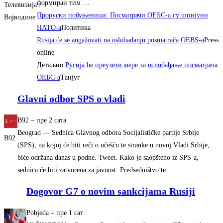
формиран тим …
Телевизија
Проруски побуњеници: Посматрачи ОЕБС-а су шпијуни
Војводине
НАТО-а
Политика
Rusija će se angažovati na oslobađanju posmatrača OEBS-a
Press
online
Детаљно:
Русиjа ће преузети мере за ослобађање посматрача
OEБС-а
Танјуг
Glavni odbor SPS o vladi
B92
–
‎пре 2 сата‎
Beograd — Sednica Glavnog odbora Socijalističke partije Srbije
B92
(SPS), na kojoj će biti reči o učešću te stranke u novoj Vladi Srbije,
biće održana danas u podne. Tweet. Kako je saopšteno iz SPS-a,
sednica će biti zatvorena za javnost. Predsedništvo te …
Dogovor G7 o novim sankcijama Rusiji
Pobjeda
–
‎пре 1 сат‎