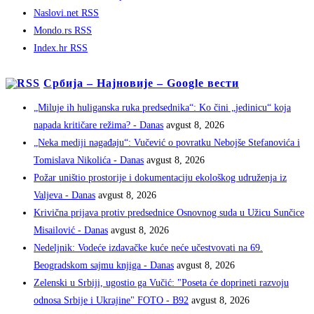
Naslovi.net RSS
Mondo.rs RSS
Index.hr RSS
Србија – Најновије – Google вести
„Miluje ih huliganska ruka predsednika“: Ko čini „jedinicu“ koja
napada kritičare režima? - Danas
avgust 8, 2026
„Neka mediji nagađaju“: Vučević o povratku Nebojše Stefanovića i
Tomislava Nikolića - Danas
avgust 8, 2026
Požar uništio prostorije i dokumentaciju ekološkog udruženja iz
Valjeva - Danas
avgust 8, 2026
Krivična prijava protiv predsednice Osnovnog suda u Užicu Sunčice
Misailović - Danas
avgust 8, 2026
Nedeljnik: Vodeće izdavačke kuće neće učestvovati na 69.
Beogradskom sajmu knjiga - Danas
avgust 8, 2026
Zelenski u Srbiji, ugostio ga Vučić: "Poseta će doprineti razvoju
odnosa Srbije i Ukrajine" FOTO - B92
avgust 8, 2026