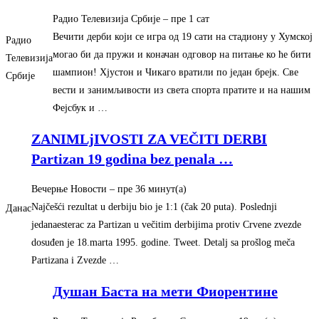
Радио Телевизија Србије
–
‎пре 1 сат‎
Вечити дерби који се игра од 19 сати на стадиону у Хумској
Радио
могао би да пружи и коначан одговор на питање ко ће бити
Телевизија
шампион! Хјустон и Чикаго вратили по један брејк. Све
Србије
вести и занимљивости из света спорта пратите и на нашим
Фејсбук и …
ZANIMLjIVOSTI ZA VEČITI DERBI
Partizan 19 godina bez penala
…
Вечерње Новости
–
‎пре 36 минут(а)‎
Najčešći rezultat u derbiju bio je 1:1 (čak 20 puta). Poslednji
Данас
jedanaesterac za Partizan u večitim derbijima protiv Crvene zvezde
dosuđen je 18.marta 1995. godine. Tweet. Detalj sa prošlog meča
Partizana i Zvezde …
Душан Баста на мети Фиорентине