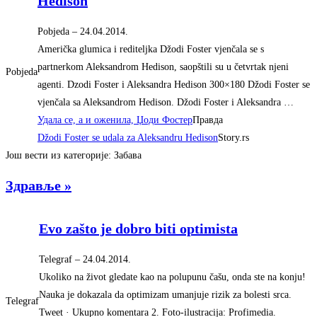
Hedison
Pobjeda
–
‎24.04.2014.‎
Američka glumica i rediteljka Džodi Foster vjenčala se s
partnerkom Aleksandrom Hedison, saopštili su u četvrtak njeni
Pobjeda
agenti. Dzodi Foster i Aleksandra Hedison 300×180 Džodi Foster se
vjenčala sa Aleksandrom Hedison. Džodi Foster i Aleksandra …
Удала се, а и оженила, Џоди Фостер
Правда
Džodi Foster se udala za Aleksandru Hedison
Story.rs
Још вести из категорије: Забава
Здравље »
Evo zašto je dobro biti optimista
Telegraf
–
‎24.04.2014.‎
Ukoliko na život gledate kao na polupunu čašu, onda ste na konju!
Nauka je dokazala da optimizam umanjuje rizik za bolesti srca.
Telegraf
Tweet · Ukupno komentara 2. Foto-ilustracija: Profimedia.