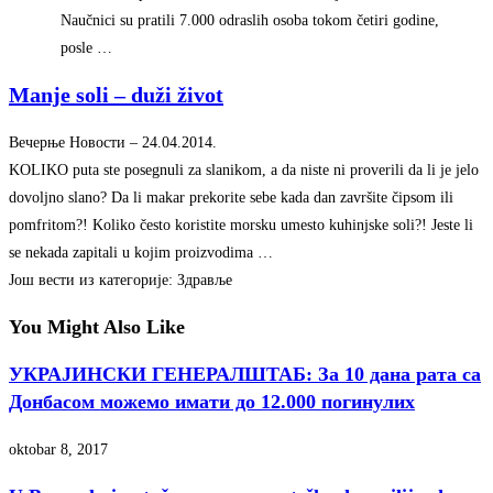
Naučnici su pratili 7.000 odraslih osoba tokom četiri godine,
posle …
Manje soli – duži život
Вечерње Новости
–
‎24.04.2014.‎
KOLIKO puta ste posegnuli za slanikom, a da niste ni proverili da li je jelo
dovoljno slano? Da li makar prekorite sebe kada dan završite čipsom ili
pomfritom?! Koliko često koristite morsku umesto kuhinjske soli?! Jeste li
se nekada zapitali u kojim proizvodima …
Још вести из категорије: Здравље
You Might Also Like
УКРАЈИНСКИ ГЕНЕРАЛШТАБ: За 10 дана рата са
Донбасом можемо имати до 12.000 погинулих
oktobar 8, 2017