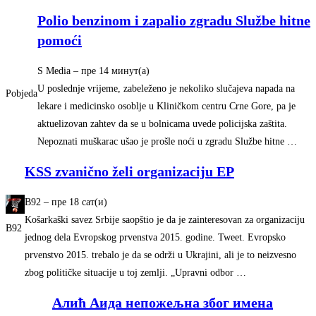
Polio benzinom i zapalio zgradu Službe hitne
pomoći
S Media
–
‎пре 14 минут(а)‎
U poslednje vrijeme, zabeleženo je nekoliko slučajeva napada na
Pobjeda
lekare i medicinsko osoblje u Kliničkom centru Crne Gore, pa je
aktuelizovan zahtev da se u bolnicama uvede policijska zaštita.
Nepoznati muškarac ušao je prošle noći u zgradu Službe hitne …
KSS zvanično želi organizaciju EP
B92
–
‎пре 18 сат(и)‎
Košarkaški savez Srbije saopštio je da je zainteresovan za organizaciju
B92
jednog dela Evropskog prvenstva 2015. godine. Tweet. Evropsko
prvenstvo 2015. trebalo je da se održi u Ukrajini, ali je to neizvesno
zbog političke situacije u toj zemlji. „Upravni odbor …
Алић Аида непожељна због имена