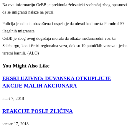
Na ovu informaciju OeBB je prekinula železnicki saobraćaj zbog opasnosti
da se imigranti nalaze na pruzi.
Policija je odmah obaveštena i uspela je da uhvati kod mesta Parndrof 57
ilegalnih migranata.
OeBB je zbog ovog događaja morala da otkaže međunarodni voz ka
Salcburgu, kao i četiri regionalna voza, dok su 19 putničkih vozova i jedan
teretni kasnili. (ALO)
You Might Also Like
EKSKLUZIVNO: DUVANSKA OTKUPLJUJE
AKCIJE MALIH AKCIONARA
mart 7, 2018
REAKCIJE POSLE ZLIČINA
januar 17, 2018