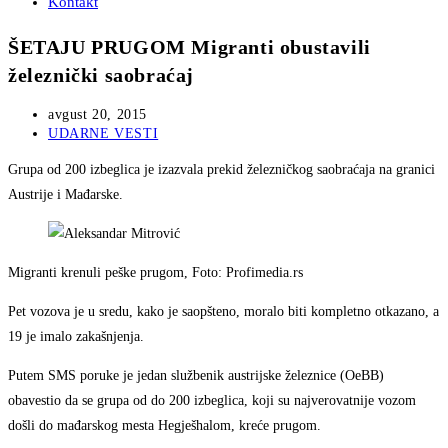
Kontakt
ŠETAJU PRUGOM Migranti obustavili
železnički saobraćaj
Post
avgust 20, 2015
published:
Post
UDARNE VESTI
category:
Grupa od 200 izbeglica je izazvala prekid železničkog saobraćaja na granici
Austrije i Mađarske.
Migranti krenuli peške prugom, Foto: Profimedia.rs
Pet vozova je u sredu, kako je saopšteno, moralo biti kompletno otkazano, a
19 je imalo zakašnjenja.
Putem SMS poruke je jedan službenik austrijske železnice (OeBB)
obavestio da se grupa od do 200 izbeglica, koji su najverovatnije vozom
došli do mađarskog mesta Hegješhalom, kreće prugom.