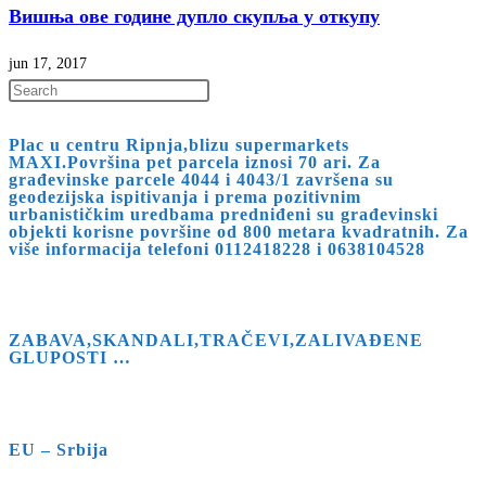
Вишња ове године дупло скупља у откупу
jun 17, 2017
Press
Escape
Plac u centru Ripnja,blizu supermarkets
to
MAXI.Površina pet parcela iznosi 70 ari. Za
close
građevinske parcele 4044 i 4043/1 završena su
geodezijska ispitivanja i prema pozitivnim
the
urbanističkim uredbama predniđeni su građevinski
search
objekti korisne površine od 800 metara kvadratnih. Za
više informacija telefoni 0112418228 i 0638104528
panel.
ZABAVA,SKANDALI,TRAČEVI,ZALIVAĐENE
GLUPOSTI …
EU – Srbija