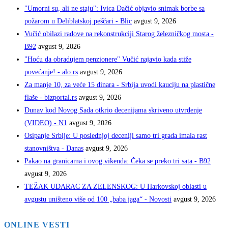
"Umorni su, ali ne staju": Ivica Dačić objavio snimak borbe sa
požarom u Deliblatskoj peščari - Blic
avgust 9, 2026
Vučić obilazi radove na rekonstrukciji Starog železničkog mosta -
B92
avgust 9, 2026
"Hoću da obradujem penzionere" Vučić najavio kada stiže
povećanje! - alo.rs
avgust 9, 2026
Za manje 10, za veće 15 dinara - Srbija uvodi kauciju na plastične
flaše - bizportal.rs
avgust 9, 2026
Dunav kod Novog Sada otkrio decenijama skriveno utvrđenje
(VIDEO) - N1
avgust 9, 2026
Osipanje Srbije: U poslednjoj deceniji samo tri grada imala rast
stanovništva - Danas
avgust 9, 2026
Pakao na granicama i ovog vikenda: Čeka se preko tri sata - B92
avgust 9, 2026
TEŽAK UDARAC ZA ZELENSKOG: U Harkovskoj oblasti u
avgustu uništeno više od 100 „baba jaga“ - Novosti
avgust 9, 2026
ONLINE VESTI