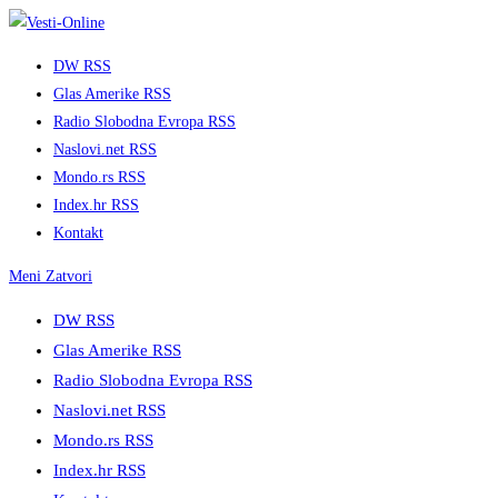
Skip
to
DW RSS
content
Glas Amerike RSS
Radio Slobodna Evropa RSS
Naslovi.net RSS
Mondo.rs RSS
Index.hr RSS
Kontakt
Meni
Zatvori
DW RSS
Glas Amerike RSS
Radio Slobodna Evropa RSS
Naslovi.net RSS
Mondo.rs RSS
Index.hr RSS