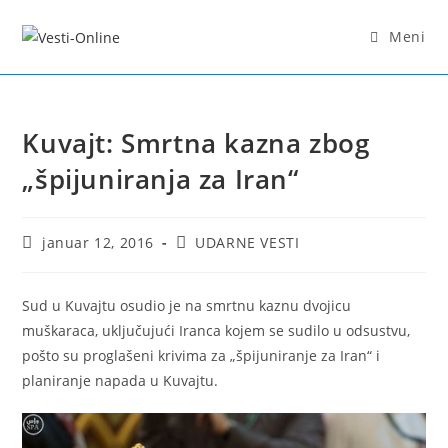
Skip
to
Meni
content
Kuvajt: Smrtna kazna zbog
„špijuniranja za Iran“
Post
Post
januar 12, 2016
UDARNE VESTI
published:
category:
Sud u Kuvajtu osudio je na smrtnu kaznu dvojicu
muškaraca, uključujući Iranca kojem se sudilo u odsustvu,
pošto su proglašeni krivima za „špijuniranje za Iran“ i
planiranje napada u Kuvajtu.