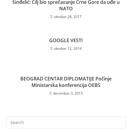
Sinđelić: Cilj bio sprečavanje Crne Gore da uđe u
NATO
oktobar 28, 2017
GOOGLE VESTI
oktobar 12, 2014
BEOGRAD CENTAR DIPLOMATIJE Počinje
Ministarska konferencija OEBS
decembar 3, 2015
Pre
Es