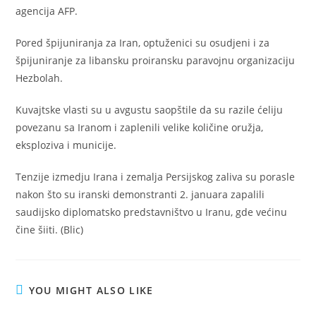
agencija AFP.
Pored špijuniranja za Iran, optuženici su osudjeni i za
špijuniranje za libansku proiransku paravojnu organizaciju
Hezbolah.
Kuvajtske vlasti su u avgustu saopštile da su razile ćeliju
povezanu sa Iranom i zaplenili velike količine oružja,
eksploziva i municije.
Tenzije izmedju Irana i zemalja Persijskog zaliva su porasle
nakon što su iranski demonstranti 2. januara zapalili
saudijsko diplomatsko predstavništvo u Iranu, gde većinu
čine šiiti. (Blic)
YOU MIGHT ALSO LIKE