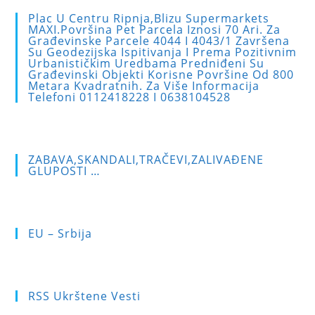
to
Plac U Centru Ripnja,blizu Supermarkets
clo
MAXI.Površina Pet Parcela Iznosi 70 Ari. Za
Građevinske Parcele 4044 I 4043/1 Završena
the
Su Geodezijska Ispitivanja I Prema Pozitivnim
sea
Urbanističkim Uredbama Predniđeni Su
Građevinski Objekti Korisne Površine Od 800
pan
Metara Kvadratnih. Za Više Informacija
Telefoni 0112418228 I 0638104528
ZABAVA,SKANDALI,TRAČEVI,ZALIVAĐENE
GLUPOSTI …
EU – Srbija
RSS Ukrštene Vesti