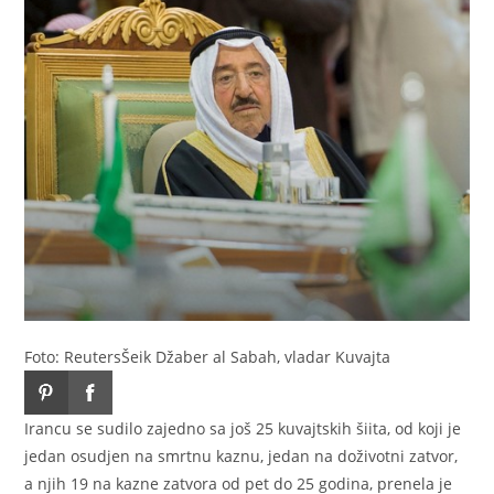
Foto: Reuters
Šeik Džaber al Sabah, vladar Kuvajta
Irancu se sudilo zajedno sa još 25 kuvajtskih šiita, od koji je
jedan osudjen na smrtnu kaznu, jedan na doživotni zatvor,
a njih 19 na kazne zatvora od pet do 25 godina, prenela je