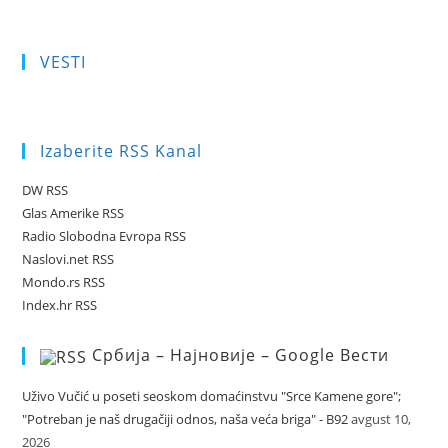
VESTI
Izaberite RSS Kanal
DW RSS
Glas Amerike RSS
Radio Slobodna Evropa RSS
Naslovi.net RSS
Mondo.rs RSS
Index.hr RSS
Србија – Најновије – Google Вести
Uživo Vučić u poseti seoskom domaćinstvu "Srce Kamene gore";
"Potreban je naš drugačiji odnos, naša veća briga" - B92
avgust 10,
2026