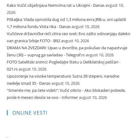
Kako Vučić objašnjava Nemcima rat u Ukrajini - Danas
avgust 10,
2026
Pištaljka: Vlada oprostila dug od 1,3 miliona evra JRB-u, oni uplatili
1,7 miliona fondu Vista rika - Danas
avgust 10, 2026
Vučićeve državničke reči citira ceo svet; Evo zašto odzvanjaju daleko
van granica Srbije FOTO - B92
avgust 10, 2026
DRAMA NA ZVEZDARI: Upao u dvorište, pa pokušao da napastvuje
ženu (30) – suprug ga savladao - Telegraf.rs
avgust 10, 2026
FOTO Satelitski snimci: Pogledajte štetu u Deliblatskoj peščari -
021.rs
avgust 10, 2026
Upozorenje na visoke temperature: Sutra 39 stepeni, naredne
nedelje iznad 35 - Danas
avgust 10, 2026
"Smenite me, pa ćete videti": Vučić otkrio - Ako blokaderi pobede,
posle 6 meseci desiće se ovo - Informer
avgust 10, 2026
ONLINE VESTI