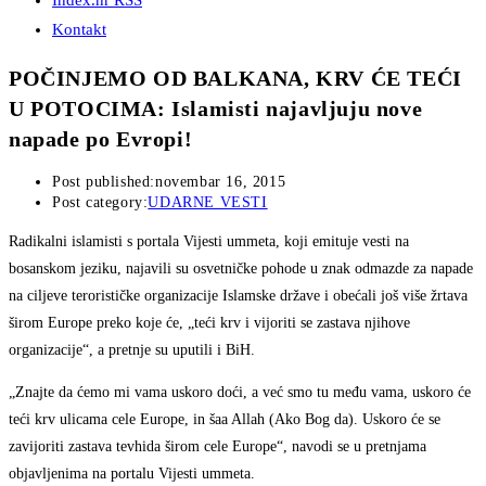
Index.hr RSS
Kontakt
POČINJEMO OD BALKANA, KRV ĆE TEĆI
U POTOCIMA: Islamisti najavljuju nove
napade po Evropi!
Post published:
novembar 16, 2015
Post category:
UDARNE VESTI
Radikalni islamisti s portala Vijesti ummeta, koji emituje vesti na
bosanskom jeziku, najavili su osvetničke pohode u znak odmazde za napade
na ciljeve terorističke organizacije Islamske države i obećali još više žrtava
širom Europe preko koje će, „teći krv i vijoriti se zastava njihove
organizacije“, a pretnje su uputili i BiH.
„Znajte da ćemo mi vama uskoro doći, a već smo tu među vama, uskoro će
teći krv ulicama cele Europe, in šaa Allah (Ako Bog da). Uskoro će se
zavijoriti zastava tevhida širom cele Europe“, navodi se u pretnjama
objavljenima na portalu Vijesti ummeta.