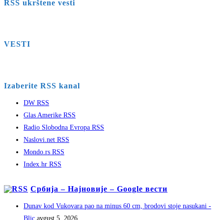
RSS ukrštene vesti
VESTI
Izaberite RSS kanal
DW RSS
Glas Amerike RSS
Radio Slobodna Evropa RSS
Naslovi.net RSS
Mondo.rs RSS
Index.hr RSS
Србија – Најновије – Google вести
Dunav kod Vukovara pao na minus 60 cm, brodovi stoje nasukani -
Blic
avgust 5, 2026