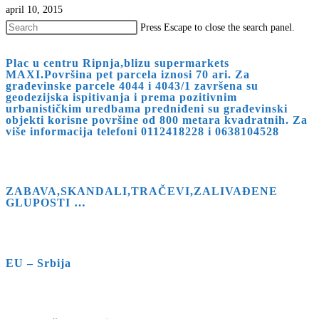
april 10, 2015
Press Escape to close the search panel.
Plac u centru Ripnja,blizu supermarkets
MAXI.Površina pet parcela iznosi 70 ari. Za
građevinske parcele 4044 i 4043/1 završena su
geodezijska ispitivanja i prema pozitivnim
urbanističkim uredbama predniđeni su građevinski
objekti korisne površine od 800 metara kvadratnih. Za
više informacija telefoni 0112418228 i 0638104528
ZABAVA,SKANDALI,TRAČEVI,ZALIVAĐENE
GLUPOSTI …
EU – Srbija