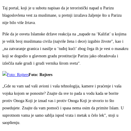
Taj portal, koji je u subotu napisao da je teroristički napad u Parizu
blagoslovlena vest za muslimane, u pretnji izražava žaljenje što u Parizu
nije bilo više žrtava.
Piše da je osveta Islamske države reakcija na „napade na ‘Kalifat’ u kojima
je velik broj muslimana civila (najviše žena i dece) izgubio živote“, kao i
„na zatvaranje granica i nasilje u ‘tuđoj kući’ zbog čega ih je vest o masakru
koji se dogodio u glavnom gradu prostitucije Parizu jako obradovala i
izlečila naše grudi i grudi vernika širom sveta“.
Foto: Rojters
„Gde su vam sad vaši avioni i vaša tehnologija, kamere i praćenje i vaša
vojska kojom se ponosite? Znajte da sve to pada u vodu kada se borite
protiv Onoga Koji je iznad vas i protiv Onoga Koji je stvorio to što
posedujete. Znajte da vam pomoći i spasa nema osim da primite Islam. U
suprotnom vama je samo sablja ispod vrata i metak u čelo lek“, stoji u
saopštenju.