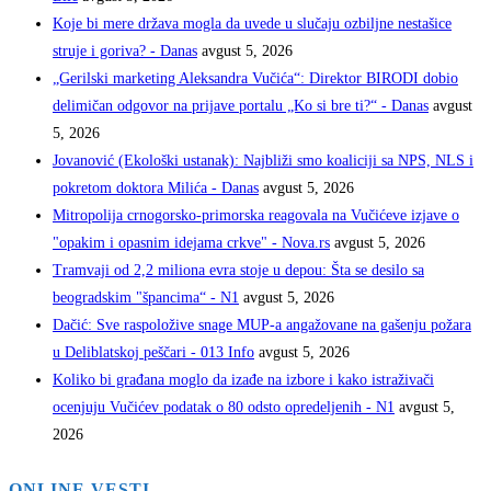
Koje bi mere država mogla da uvede u slučaju ozbiljne nestašice
struje i goriva? - Danas
avgust 5, 2026
„Gerilski marketing Aleksandra Vučića“: Direktor BIRODI dobio
delimičan odgovor na prijave portalu „Ko si bre ti?“ - Danas
avgust
5, 2026
Jovanović (Ekološki ustanak): Najbliži smo koaliciji sa NPS, NLS i
pokretom doktora Milića - Danas
avgust 5, 2026
Mitropolija crnogorsko-primorska reagovala na Vučićeve izjave o
"opakim i opasnim idejama crkve" - Nova.rs
avgust 5, 2026
Tramvaji od 2,2 miliona evra stoje u depou: Šta se desilo sa
beogradskim "špancima“ - N1
avgust 5, 2026
Dačić: Sve raspoložive snage MUP-a angažovane na gašenju požara
u Deliblatskoj peščari - 013 Info
avgust 5, 2026
Koliko bi građana moglo da izađe na izbore i kako istraživači
ocenjuju Vučićev podatak o 80 odsto opredeljenih - N1
avgust 5,
2026
ONLINE VESTI