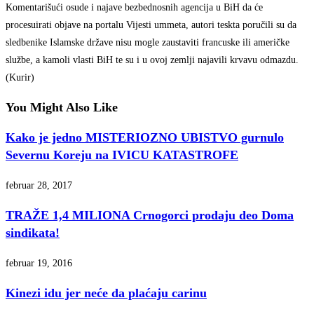
Komentarišući osude i najave bezbednosnih agencija u BiH da će
procesuirati objave na portalu Vijesti ummeta, autori teskta poručili su da
sledbenike Islamske države nisu mogle zaustaviti francuske ili američke
službe, a kamoli vlasti BiH te su i u ovoj zemlji najavili krvavu odmazdu.
(Kurir)
You Might Also Like
Kako je jedno MISTERIOZNO UBISTVO gurnulo
Severnu Koreju na IVICU KATASTROFE
februar 28, 2017
TRAŽE 1,4 MILIONA Crnogorci prodaju deo Doma
sindikata!
februar 19, 2016
Kinezi idu jer neće da plaćaju carinu