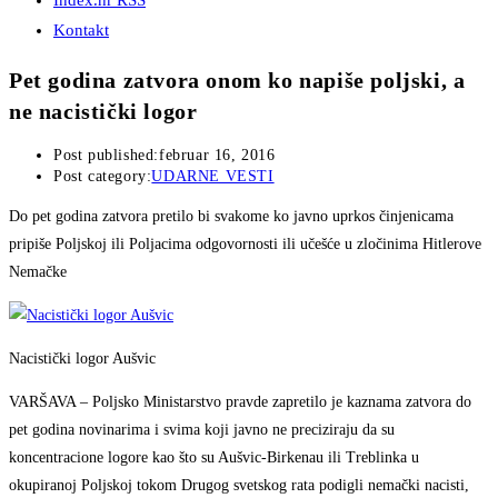
Index.hr RSS
Kontakt
Pet godina zatvora onom ko napiše poljski, a
ne nacistički logor
Post published:
februar 16, 2016
Post category:
UDARNE VESTI
Do pet godina zatvora pretilo bi svakome ko javno uprkos činjenicama
pripiše Poljskoj ili Poljacima odgovornosti ili učešće u zločinima Hitlerove
Nemačke
Nacistički logor Aušvic
VARŠAVA – Poljsko Ministarstvo pravde zapretilo je kaznama zatvora do
pet godina novinarima i svima koji javno ne preciziraju da su
koncentracione logore kao što su Aušvic-Birkenau ili Treblinka u
okupiranoj Poljskoj tokom Drugog svetskog rata podigli nemački nacisti,