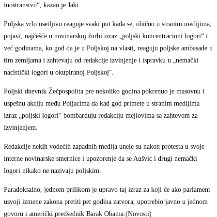
inostranstvu“, kazao je Jaki.
Poljska vrlo osetljivo reaguje svaki put kada se, obično u stranim medijima,
pojavi, najčešće u novinarskoj žurbi izraz „poljski koncentracioni logori“ i
već godinama, ko god da je u Poljskoj na vlasti, reaguju poljske ambasade u
tim zemljama i zahtevaju od redakcije izvinjenje i ispravku u „nemački
nacistički logori u okupiranoj Poljskoj“.
Poljski dnevnik Žečpospolita pre nekoliko godina pokrenuo je masovnu i
uspešnu akciju među Poljacima da kad god primete u stranim medijima
izraz „poljski logori“ bombarduju redakciju mejlovima sa zahtevom za
izvinjenjem.
Redakcije nekih vodećih zapadnih medija unele su nakon protesta u svoje
interne novinarske smernice i upozorenje da se Aušvic i drugi nemački
logori nikako ne nazivaju poljskim.
Paradoksalno, jednom prilikom je upravo taj izraz za koji će ako parlament
usvoji izmene zakona pretiti pet godina zatvora, upotrebio javno u jednom
govoru i američki predsednik Barak Obama.(Novosti)