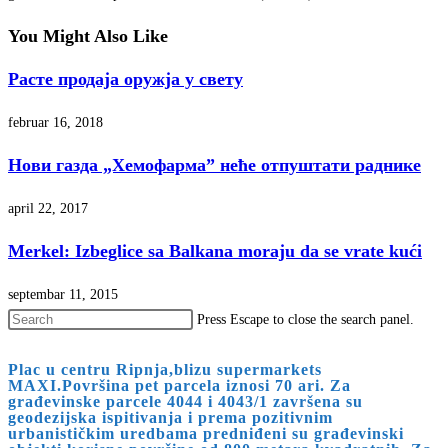
You Might Also Like
Расте продаја оружја у свету
februar 16, 2018
Нови газда „Хемофарма” неће отпуштати раднике
april 22, 2017
Merkel: Izbeglice sa Balkana moraju da se vrate kući
septembar 11, 2015
Press Escape to close the search panel.
Plac u centru Ripnja,blizu supermarkets
MAXI.Površina pet parcela iznosi 70 ari. Za
građevinske parcele 4044 i 4043/1 završena su
geodezijska ispitivanja i prema pozitivnim
urbanističkim uredbama predniđeni su građevinski