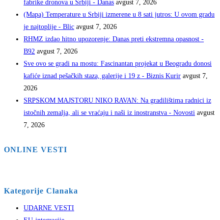
fabrike dronova u Srbiji - Danas
avgust 7, 2026
(Mapa) Temperature u Srbiji izmerene u 8 sati jutros: U ovom gradu
je najtoplije - Blic
avgust 7, 2026
RHMZ izdao hitno upozorenje: Danas preti ekstremna opasnost -
B92
avgust 7, 2026
Sve ovo se gradi na mostu: Fascinantan projekat u Beogradu donosi
kafiće iznad pešačkih staza, galerije i 19 z - Biznis Kurir
avgust 7,
2026
SRPSKOM MAJSTORU NIKO RAVAN: Na gradilištima radnici iz
istočnih zemalja, ali se vraćaju i naši iz inostranstva - Novosti
avgust
7, 2026
ONLINE VESTI
Kategorije Clanaka
UDARNE VESTI