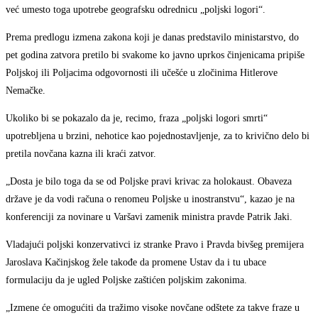
već umesto toga upotrebe geografsku odrednicu „poljski logori“.
Prema predlogu izmena zakona koji je danas predstavilo ministarstvo, do
pet godina zatvora pretilo bi svakome ko javno uprkos činjenicama pripiše
Poljskoj ili Poljacima odgovornosti ili učešće u zločinima Hitlerove
Nemačke.
Ukoliko bi se pokazalo da je, recimo, fraza „poljski logori smrti“
upotrebljena u brzini, nehotice kao pojednostavljenje, za to krivično delo bi
pretila novčana kazna ili kraći zatvor.
„Dosta je bilo toga da se od Poljske pravi krivac za holokaust. Obaveza
države je da vodi računa o renomeu Poljske u inostranstvu“, kazao je na
konferenciji za novinare u Varšavi zamenik ministra pravde Patrik Jaki.
Vladajući poljski konzervativci iz stranke Pravo i Pravda bivšeg premijera
Jaroslava Kačinjskog žele takođe da promene Ustav da i tu ubace
formulaciju da je ugled Poljske zaštićen poljskim zakonima.
„Izmene će omogućiti da tražimo visoke novčane odštete za takve fraze u