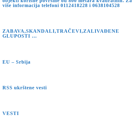
objekti korisne površine od 800 metara kvadratnih. Za
više informacija telefoni 0112418228 i 0638104528
ZABAVA,SKANDALI,TRAČEVI,ZALIVAĐENE
GLUPOSTI …
EU – Srbija
RSS ukrštene vesti
VESTI