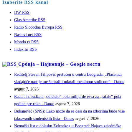
Izaberite RSS kanal
DW RSS
Glas Amerike RSS
Radio Slobodna Evropa RSS
Naslovi.net RSS
Mondo.rs RSS
Index.hr RSS
Србија – Најновије – Google вести
Reditelj Stevan Filipović pretučen u centru Beograda: „Plaćenici
vladajuće partije me šutirali i udarali metalnom stolicom“ - Danas
avgust 7, 2026
Radar: Iz budžeta „odletelo“ pola milijarde evra za „rafale“ pola
godine pre roka - Danas
avgust 7, 2026
Đukanović (SNS): Lako može da se desi da na izborima bude više
takozvanih studentskih lista - Danas
avgust 7, 2026
Nemački list o dolasku Zelenskog u Beograd: Najava zajedničke