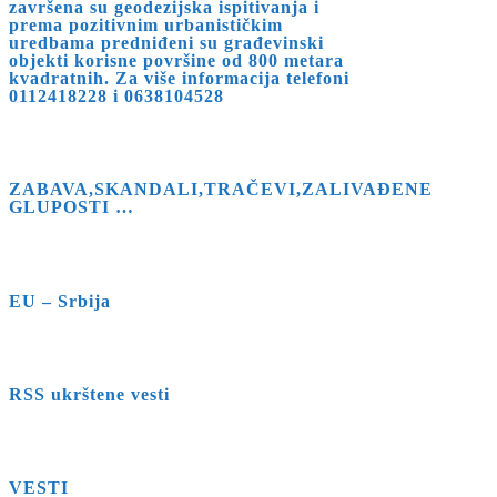
završena su geodezijska ispitivanja i
prema pozitivnim urbanističkim
uredbama predniđeni su građevinski
objekti korisne površine od 800 metara
kvadratnih. Za više informacija telefoni
0112418228 i 0638104528
ZABAVA,SKANDALI,TRAČEVI,ZALIVAĐENE
GLUPOSTI …
EU – Srbija
RSS ukrštene vesti
VESTI