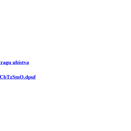
tragu ubistva
.UCbTzSmO.dpuf