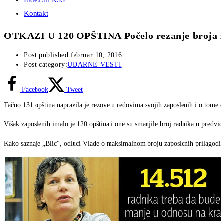
Index.hr RSS
Kontakt
OTKAZI U 120 OPŠTINA Počelo rezanje broja 
Post published:
februar 10, 2016
Post category:
UDARNE VESTI
Facebook
Tweet
Tačno 131 opština napravila je rezove u redovima svojih zaposlenih i o tome o
Višak zaposlenih imalo je 120 opština i one su smanjile broj radnika u predv
Kako saznaje „Blic“, odluci Vlade o maksimalnom broju zaposlenih prilagodila 