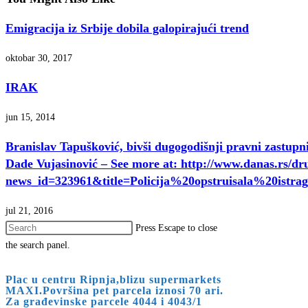
Emigracija iz Srbije dobila galopirajući trend
oktobar 30, 2017
IRAK
jun 15, 2014
Branislav Tapušković, bivši dugogodišnji pravni zastupni
Dade Vujasinović – See more at: http://www.danas.rs/dr
news_id=323961&title=Policija%20opstruisala%20i
jul 21, 2016
Press Escape to close
the search panel.
Plac u centru Ripnja,blizu supermarkets
MAXI.Površina pet parcela iznosi 70 ari.
Za građevinske parcele 4044 i 4043/1