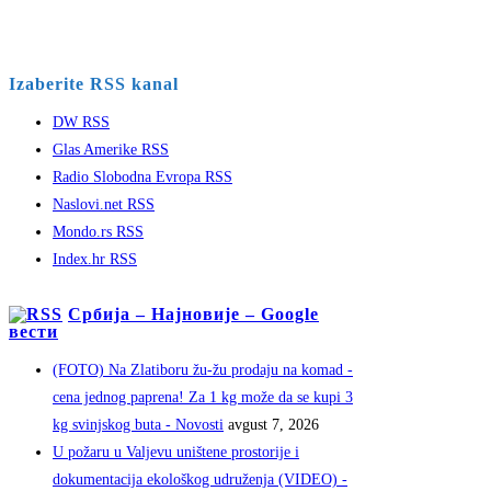
Izaberite RSS kanal
DW RSS
Glas Amerike RSS
Radio Slobodna Evropa RSS
Naslovi.net RSS
Mondo.rs RSS
Index.hr RSS
Србија – Најновије – Google
вести
(FOTO) Na Zlatiboru žu-žu prodaju na komad -
cena jednog paprena! Za 1 kg može da se kupi 3
kg svinjskog buta - Novosti
avgust 7, 2026
U požaru u Valjevu uništene prostorije i
dokumentacija ekološkog udruženja (VIDEO) -