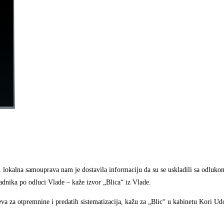
31 lokalna samouprava nam je dostavila informaciju da su se uskladili sa odluko
 radnika po odluci Vlade – kaže izvor „Blica“ iz Vlade.
eva za otpremnine i predatih sistematizacija, kažu za „Blic“ u kabinetu Kori Udo