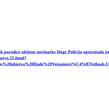
k porodice ubijene novinarke Duge Policija opstruisala is
ustvo.55.html?
stragu%20ubistva%20Dade%20Vujasinovi%C4%87#sthash