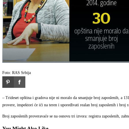
Foto: RAS Srbija
– Trideset opština i gradova nije ni moralo da smanjuje broj zaposlenih, a 1
provere, inspektori će ići na teren i upoređivati realan broj zaposlenih i broj
Broj zaposlenih proveravaće se na osnovu tri izvora: registra zaposlenih, zaht
You Might Also Like