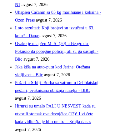
N1
avgust 7, 2026
Uhapšen Čačanin sa 85 kg marihuane i kokaina -
Ozon Press
avgust 7, 2026
Loto rezultati: Koji brojevi su izvučeni u 63.
kolu? - Danas
avgust 7, 2026
Ovako je uhapšen M. S. (30) u Beogradu:
Pokušao da pobegne policiji, ali su ga sustigli -
Blic
avgust 7, 2026
Jaka kiša na auto-putu kod Jerine: Otežana
vidljivost - Blic
avgust 7, 2026
Požari u Srbiji: Borba sa vatrom u Deliblatskoj
peščari, evakuisana obližnja naselja - BBC
avgust 7, 2026
Hirurzi su umalo PALI U NESVEST kada su
otvorili stomak ove devojčice (12)! I vi ćete
kada vidite šta je bilo unutra - Srbija danas
avgust 7, 2026