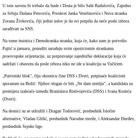
U tom savezu bi trebalo da bude i Dosta je bilo Saše Radulovića, Zajedno
za Srbiju Dušana Petrovića, Preokret Janka Veselinovića i Nova stranka
Zorana Živkovića, čiji jedini uslov je da svi potpišu da neće posle izbora
sarađivati sa SNS.
Na tome insistira i Demokratska stranka, koja će, kako nam je potvrdio
Pajtić u januaru, ponuditi saradnju svim opozicionim strankama
proevropske orijentacije, uz potpisivanje zajedničke deklaracije koja će
sadržati i obavezu da posle izbora niko ne ide u koaliciju sa Vučićem.
„Patriotski blok“, čiju okosnicu čine DSS i Dveri, potpisaće koalicioni
sporazum na Božić. Njihov slogan će biti „Ne dam zemlju“, a kandidata za
premijera izabraće između Branislava Ristivojevića (DSS) i Ivana Kostića
(Dveri).
Na desnici su se udružili i Dragan Todorović, predsednik Istočne
alternative, Vladan Glišić, predsednik Narodne mreže, i Aleksandar Đurđev,
predsednik Srpske lige.