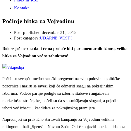
Index.hr RSS
Kontakt
Počinje bitka za Vojvodinu
Post published:
decembar 31, 2015
Post category:
UDARNE VESTI
Dok se još ne zna da li će na proleće biti parlamentarnih izbora, velika
bitka za Vojvodinu već se zahuktava!
Počeli su sveopšti međustranački pregovori na svim polovima političke
pozornice i naziru se savezi koji će odmeriti snagu na pokrajinskim
izborima. Vodeće partije podigle su izborne štabove i angažovali
marketinške stručnjake, počeli su da se osmišljavaju slogani, a pojedini
tabori već izbacuju kandidate za pokrajinskog premijera.
Naprednjaci su praktično startovali kampanju za Vojvodinu velikim
mitingom u hali „Spens“ u Novom Sadu. Oni će objaviti ime kandidata za