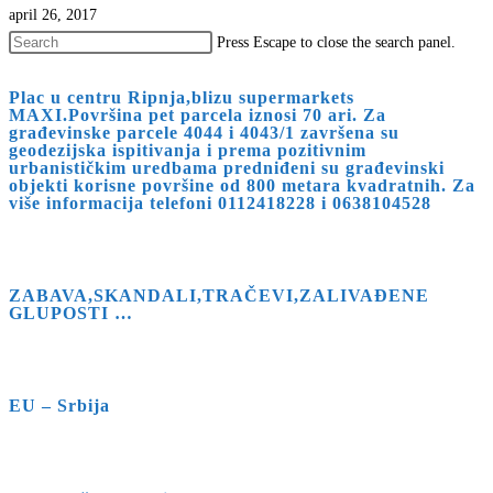
april 26, 2017
Press Escape to close the search panel.
Plac u centru Ripnja,blizu supermarkets
MAXI.Površina pet parcela iznosi 70 ari. Za
građevinske parcele 4044 i 4043/1 završena su
geodezijska ispitivanja i prema pozitivnim
urbanističkim uredbama predniđeni su građevinski
objekti korisne površine od 800 metara kvadratnih. Za
više informacija telefoni 0112418228 i 0638104528
ZABAVA,SKANDALI,TRAČEVI,ZALIVAĐENE
GLUPOSTI …
EU – Srbija