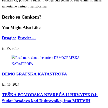
Radikali će, po svemu sudeći, i ovoga puta jedini od relevantnih stranaka
samostalno nastupiti na izborima.
Borko sa Čankom?
You Might Also Like
Dragice,Pravice…
jul 25, 2015
DEMOGRAFSKA KATASTROFA
jun 18, 2024
TEŠKA POMORSKA NESREĆA U HRVATSKOJ:
Sudar brodova kod Dubrovnika, ima MRTVIH