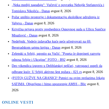
„Neka mediji nagađaju“: Vučević o povratku Nebojše Stefanovića i
Tomislava Nikolića - Danas
avgust 8, 2026
Požar uništio prostorije i dokumentaciju ekološkog udruženja iz
Valjeva - Danas
avgust 8, 2026
Krivična prijava protiv predsednice Osnovnog suda u Užicu Sunčice
Misailović - Danas
avgust 8, 2026
Nedeljnik: Vodeće izdavačke kuće neće učestvovati na 69.
Beogradskom sajmu knjiga - Danas
avgust 8, 2026
Zelenski u Srbiji, ugostio ga Vučić: "Poseta će doprineti razvoju
odnosa Srbije i Ukrajine" FOTO - B92
avgust 8, 2026
Deo vikendica izgoreo u Deliblatskoj peščari, vatrogasci uspeli da
odbrane kuće: U Srbiji aktivno šest požara - 021.rs
avgust 8, 2026
(FOTO) GUŽVE NA GRANICI! Putnici na ovim prelazima čekaju
SATIMA: Objavljeno i hitno upozorenje AMSS - Blic
avgust 8,
2026
ONLINE VESTI