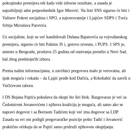
pokrajinsko premijera tek kada vide izborne rezultate, a zasada je
najozbiljniji adut potpredsednik Igor Mirović. Na listi SNS sigurno će biti i
Vulinov Pokret socijalista i SPO, a najverovatnije i Ljajićev SDPS i Treća
Srbija Miroslava Parovića.
Uz socijaliste, koji su već kandidovali Dušana Bajatovića za vojvođanskog
premijera, sigurno će biti Palmin JS i, gotovo izvesno, i PUPS. I SPS je,
umesto u Beogradu, proslavu 25 godina od osnivanja preselio u Novi Sad,
baš zbog predstojećih izbora.
Prema našim informacijama, u završnici pregovora malo je verovatna, ali
ipak moguća i rokada – da Ljajić pređe kod Dačića, a Krkobabić da završi u
Vučićevom taboru.
I DS Bojana Pajtića pokušava da okupi što širi blok. Razgovarao je već sa
Čedomirom Jovanovićem i njihova koalicija je moguća, ali samo ako se
napravi dogovor i sa Borisom Tadićem koji već ima dogovor sa LDP.
Zasada su svi oni podigli pregovaračke pozicije pošto Tadić i Jovanović
praktično očekuju da se Pajtić samo pridruži njihovom okupljanju.