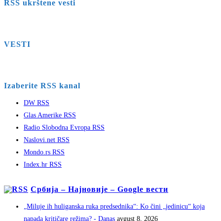
RSS ukrštene vesti
VESTI
Izaberite RSS kanal
DW RSS
Glas Amerike RSS
Radio Slobodna Evropa RSS
Naslovi.net RSS
Mondo.rs RSS
Index.hr RSS
Србија – Најновије – Google вести
„Miluje ih huliganska ruka predsednika“: Ko čini „jedinicu“ koja
napada kritičare režima? - Danas
avgust 8, 2026