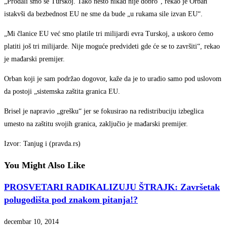
„Prodali smo se Turskoj. Tako nešto nikad nije dobro“, rekao je Orban
istakvši da bezbednost EU ne sme da bude „u rukama sile izvan EU“.
„Mi članice EU već smo platile tri milijardi evra Turskoj, a uskoro ćemo
platiti još tri milijarde. Nije moguće predvideti gde će se to završiti“, rekao
je mađarski premijer.
Orban koji je sam podržao dogovor, kaže da je to uradio samo pod uslovom
da postoji „sistemska zaštita granica EU.
Brisel je napravio „grešku“ jer se fokusirao na redistribuciju izbeglica
umesto na zaštitu svojih granica, zaključio je mađarski premijer.
Izvor: Tanjug i (pravda.rs)
You Might Also Like
PROSVETARI RADIKALIZUJU ŠTRAJK: Završetak
polugodišta pod znakom pitanja!?
decembar 10, 2014