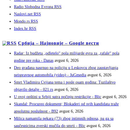
Radio Slobodna Evropa RSS
Naslovi.net RSS
Mondo.rs RSS
Index.hr RSS
Србија – Најновије – Google вести
Radar: Iz budžeta „odletelo“ pola milijarde evra za „rafale“ pola
godine pre roka - Danas
avgust 6, 2026
Deo građana nasrnuo na policiju u Leskovcu zbog zaustavljanja
neispravnog automobila (video) - JuGmedia
avgust 6, 2026
Smrt Vladimira Cvijana tema i posle osam godina: Tuzilaštvo
objavilo detalje - 021.rs
avgust 6, 2026
U ovoj opštini u Srbiji sutra počinju restrikcije - Blic
avgust 6, 2026
Skandal: Procureo dokument; Blokaderi od svih kandidata traže
apsolutnu poslušnost - B92
avgust 6, 2026
Milica namamila pekara (73) zbog intimnih odnosa, pa ga sa
saučesnicima zverski mučila do smrti - Blic
avgust 6, 2026