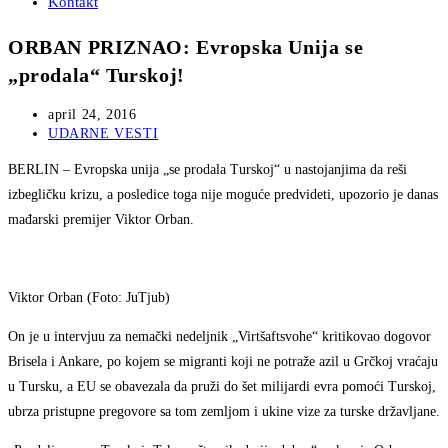
Kontakt
ORBAN PRIZNAO: Evropska Unija se
„prodala“ Turskoj!
Post
april 24, 2016
published:
Post
UDARNE VESTI
category:
BERLIN – Evropska unija „se prodala Turskoj“ u nastojanjima da reši
izbegličku krizu, a posledice toga nije moguće predvideti, upozorio je danas
mađarski premijer Viktor Orban.
Viktor Orban (Foto: JuTjub)
On je u intervjuu za nemački nedeljnik „Virtšaftsvohe“ kritikovao dogovor
Brisela i Ankare, po kojem se migranti koji ne potraže azil u Grčkoj vraćaju
u Tursku, a EU se obavezala da pruži do šet milijardi evra pomoći Turskoj,
ubrza pristupne pregovore sa tom zemljom i ukine vize za turske državljane.