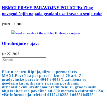
NEMCI PRAVE PARAVOJNE POLICIJE: Zbog
novogodišnjih napada građani uzeli stvar u svoje ruke
januar 10, 2016
Ohrabrujuće najave
jun 27, 2025
Press
Escape
Plac u centru Ripnja,blizu supermarkets
to
MAXI.Površina pet parcela iznosi 70 ari. Za
close
građevinske parcele 4044 i 4043/1 završena su
geodezijska ispitivanja i prema pozitivnim
the
urbanističkim uredbama predniđeni su građevinski
search
objekti korisne površine od 800 metara kvadratnih. Za
više informacija telefoni 0112418228 i 0638104528
panel.