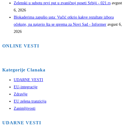
Zelenski u subotu prvi put u zvaničnoj poseti Srbiji - 021.rs
avgust
6, 2026
Blokaderima zapušio usta: Vučić otkrio kakve rezultate izbora
očekuje, pa najavio šta se sprema za Novi Sad - Informer
avgust 6,
2026
ONLINE VESTI
Kategorije Clanaka
UDARNE VESTI
EU-integracije
Zdravlje
EU zelena tranzicija
Zanimljivosti
UDARNE VESTI