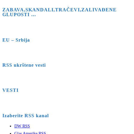
ZABAVA,SKANDALI,TRAČEVI,ZALIVAĐENE
GLUPOSTI …
EU – Srbija
RSS ukrštene vesti
VESTI
Izaberite RSS kanal
DW RSS
Glas Amerike RSS