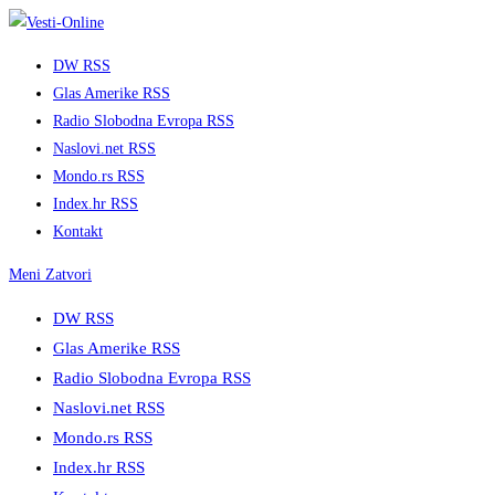
Skip
to
DW RSS
content
Glas Amerike RSS
Radio Slobodna Evropa RSS
Naslovi.net RSS
Mondo.rs RSS
Index.hr RSS
Kontakt
Meni
Zatvori
DW RSS
Glas Amerike RSS
Radio Slobodna Evropa RSS
Naslovi.net RSS
Mondo.rs RSS
Index.hr RSS