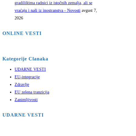
gradilištima radnici iz istočnih zemalja, ali se
vraćaju i naši iz inostranstva - Novosti
avgust 7,
2026
ONLINE VESTI
Kategorije Clanaka
UDARNE VESTI
EU-integracije
Zdravlje
EU zelena tranzicija
Zanimljivosti
UDARNE VESTI