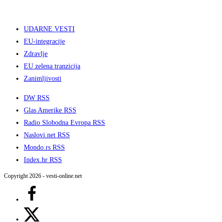
UDARNE VESTI
EU-integracije
Zdravlje
EU zelena tranzicija
Zanimljivosti
DW RSS
Glas Amerike RSS
Radio Slobodna Evropa RSS
Naslovi.net RSS
Mondo.rs RSS
Index.hr RSS
Copyright 2026 - vesti-online.net