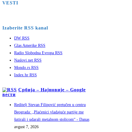
VESTI
Izaberite RSS kanal
DW RSS
Glas Amerike RSS
Radio Slobodna Evropa RSS
Naslovi.net RSS
Mondo.rs RSS
Index.hr RSS
Србија – Најновије – Google
вести
Reditelj Stevan Filipović pretučen u centru
Beograda: „Plaćenici vladajuće partije me
šutirali i udarali metalnom stolicom“ - Danas
avgust 7, 2026