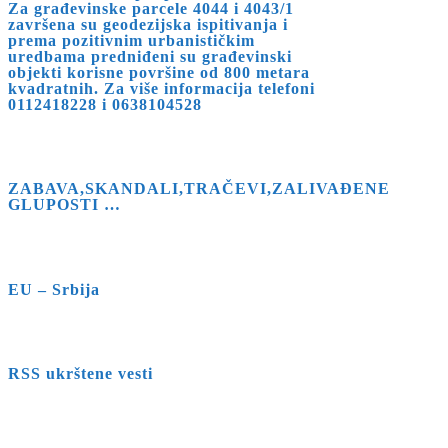
Za građevinske parcele 4044 i 4043/1
završena su geodezijska ispitivanja i
prema pozitivnim urbanističkim
uredbama predniđeni su građevinski
objekti korisne površine od 800 metara
kvadratnih. Za više informacija telefoni
0112418228 i 0638104528
ZABAVA,SKANDALI,TRAČEVI,ZALIVAĐENE
GLUPOSTI …
EU – Srbija
RSS ukrštene vesti