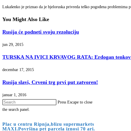
Lukašenko je priznao da je bjeloruska privreda teško pogođena problemima p
You Might Also Like
Rusija će podneti svoju rezoluciju
jun 29, 2015
TURSKA NA IVICI KRVAVOG RATA: Erdogan tenkovim
decembar 17, 2015
Rusija slavi, Crveni trg prvi put zatvoren!
januar 1, 2016
Press Escape to close
the search panel.
Plac u centru Ripnja,blizu supermarkets
MAXI.Površina pet parcela iznosi 70 ari.