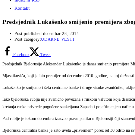
Index.hr RSS
Kontakt
Predsjednik Lukašenko smijenio premijera zbog
Post published:
decembar 28, 2014
Post category:
UDARNE VESTI
Facebook
Tweet
Predsjednik Bjelorusije Aleksandar Lukašenko je danas smijenio premijera M
Mjasnikoviča, koji je bio premijer od decembra 2010. godine, na toj dužnosti 
Lukašenko je smijenio i šefa centralne banke i druge visoke zvaničnike, uključu
Iako bjeloruska rublja nije zvanično povezana s ruskom valutom koja drastično
kretanja ruske privrede pogođene sankcijama Zapada i pojeftinjenjem nafte u 
Pad rublje je tokom decembra izazvao pravu paniku u Bjelorusiji čiji stanov
Bjeloruska centralna banka je zato uvela „privremen“ porez od 30 odsto na s