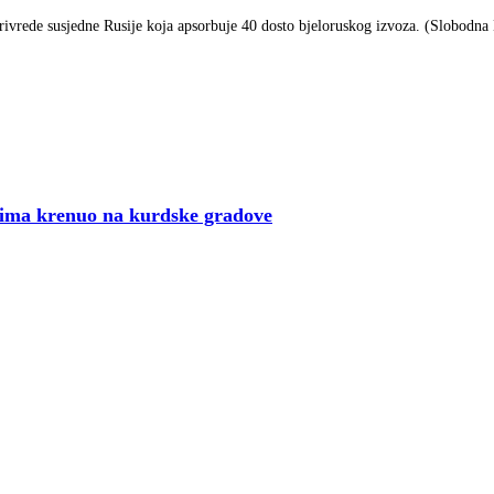
rivrede susjedne Rusije koja apsorbuje 40 dosto bjeloruskog izvoza. (Slobodna
a krenuo na kurdske gradove