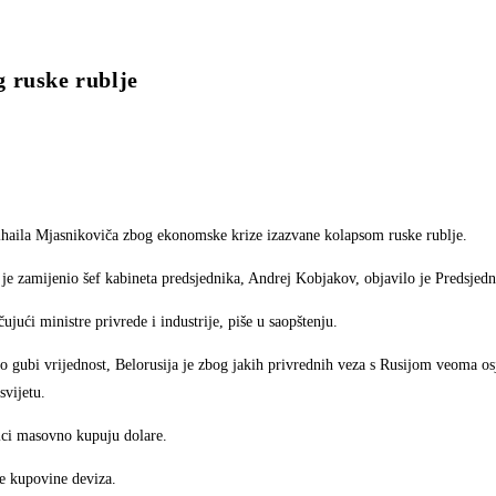
 ruske rublje
ihaila Mjasnikoviča zbog ekonomske krize izazvane kolapsom ruske rublje.
je zamijenio šef kabineta predsjednika, Andrej Kobjakov, objavilo je Predsjedn
jući ministre privrede i industrije, piše u saopštenju.
 gubi vrijednost, Belorusija je zbog jakih privrednih veza s Rusijom veoma osj
svijetu.
nici masovno kupuju dolare.
ve kupovine deviza.