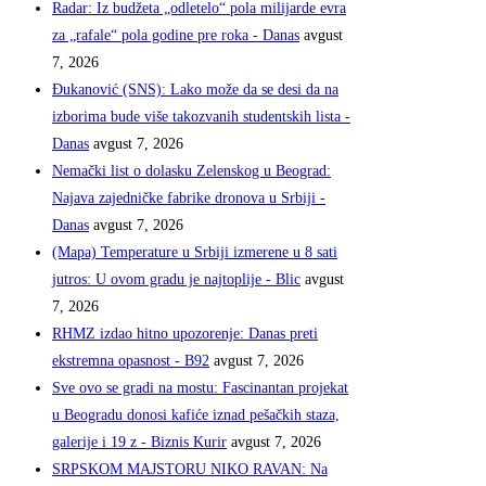
Radar: Iz budžeta „odletelo“ pola milijarde evra
za „rafale“ pola godine pre roka - Danas
avgust
7, 2026
Đukanović (SNS): Lako može da se desi da na
izborima bude više takozvanih studentskih lista -
Danas
avgust 7, 2026
Nemački list o dolasku Zelenskog u Beograd:
Najava zajedničke fabrike dronova u Srbiji -
Danas
avgust 7, 2026
(Mapa) Temperature u Srbiji izmerene u 8 sati
jutros: U ovom gradu je najtoplije - Blic
avgust
7, 2026
RHMZ izdao hitno upozorenje: Danas preti
ekstremna opasnost - B92
avgust 7, 2026
Sve ovo se gradi na mostu: Fascinantan projekat
u Beogradu donosi kafiće iznad pešačkih staza,
galerije i 19 z - Biznis Kurir
avgust 7, 2026
SRPSKOM MAJSTORU NIKO RAVAN: Na