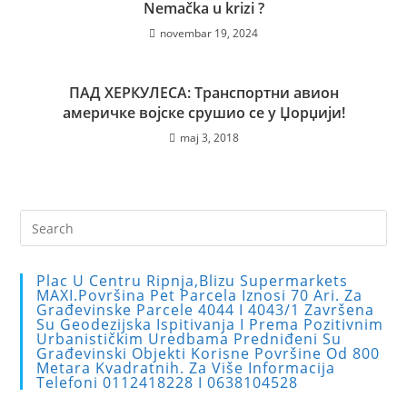
Nemačka u krizi ?
novembar 19, 2024
ПАД ХЕРКУЛЕСА: Транспортни авион
америчке војске срушио се у Џорџији!
maj 3, 2018
Pre
Es
to
Plac U Centru Ripnja,blizu Supermarkets
clo
MAXI.Površina Pet Parcela Iznosi 70 Ari. Za
Građevinske Parcele 4044 I 4043/1 Završena
the
Su Geodezijska Ispitivanja I Prema Pozitivnim
sea
Urbanističkim Uredbama Predniđeni Su
Građevinski Objekti Korisne Površine Od 800
pan
Metara Kvadratnih. Za Više Informacija
Telefoni 0112418228 I 0638104528