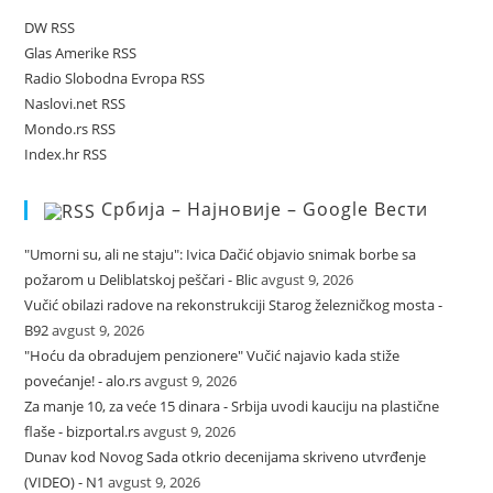
DW RSS
Glas Amerike RSS
Radio Slobodna Evropa RSS
Naslovi.net RSS
Mondo.rs RSS
Index.hr RSS
Србија – Најновије – Google Вести
"Umorni su, ali ne staju": Ivica Dačić objavio snimak borbe sa
požarom u Deliblatskoj peščari - Blic
avgust 9, 2026
Vučić obilazi radove na rekonstrukciji Starog železničkog mosta -
B92
avgust 9, 2026
"Hoću da obradujem penzionere" Vučić najavio kada stiže
povećanje! - alo.rs
avgust 9, 2026
Za manje 10, za veće 15 dinara - Srbija uvodi kauciju na plastične
flaše - bizportal.rs
avgust 9, 2026
Dunav kod Novog Sada otkrio decenijama skriveno utvrđenje
(VIDEO) - N1
avgust 9, 2026