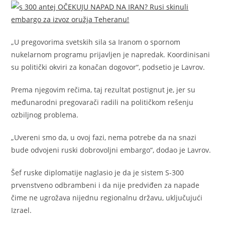
„U pregovorima svetskih sila sa Iranom o spornom
nukelarnom programu prijavljen je napredak. Koordinisani
su politički okviri za konačan dogovor“, podsetio je Lavrov.
Prema njegovim rečima, taj rezultat postignut je, jer su
međunarodni pregovarači radili na političkom rešenju
ozbiljnog problema.
„Uvereni smo da, u ovoj fazi, nema potrebe da na snazi
bude odvojeni ruski dobrovoljni embargo“, dodao je Lavrov.
Šef ruske diplomatije naglasio je da je sistem S-300
prvenstveno odbrambeni i da nije predviđen za napade
čime ne ugrožava nijednu regionalnu državu, uključujući
Izrael.