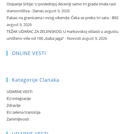
Osipanje Srbije: U poslednjoj deceniji samo tri grada imala rast
stanovništva - Danas
avgust 9, 2026
Pakao na granicama i ovog vikenda: Čeka se preko tri sata - B92
avgust 9, 2026
TEŽAK UDARAC ZA ZELENSKOG: U Harkovskoj oblasti u avgustu
uništeno više od 100 „baba jaga“ - Novosti
avgust 9, 2026
ONLINE VESTI
Kategorije Clanaka
UDARNE VESTI
EU-integracije
Zdravlje
EU zelena tranzicija
Zanimljivosti
UDARNE VESTI