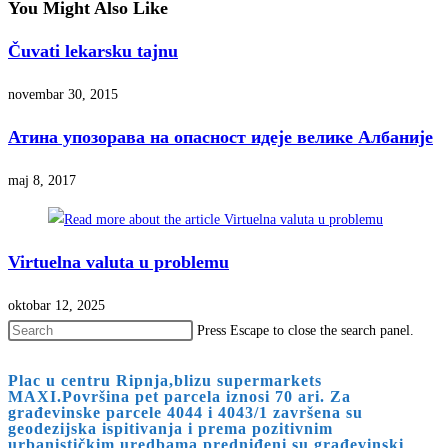
You Might Also Like
Čuvati lekarsku tajnu
novembar 30, 2015
Атина упозорава на опасност идеје велике Албаније
maj 8, 2017
Virtuelna valuta u problemu
oktobar 12, 2025
Press Escape to close the search panel.
Plac u centru Ripnja,blizu supermarkets
MAXI.Površina pet parcela iznosi 70 ari. Za
građevinske parcele 4044 i 4043/1 završena su
geodezijska ispitivanja i prema pozitivnim
urbanističkim uredbama predniđeni su građevinski