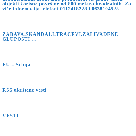
objekti korisne površine od 800 metara kvadratnih. Za
više informacija telefoni 0112418228 i 0638104528
ZABAVA,SKANDALI,TRAČEVI,ZALIVAĐENE
GLUPOSTI …
EU – Srbija
RSS ukrštene vesti
VESTI