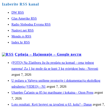
Izaberite RSS kanal
DW RSS
Glas Amerike RSS
Radio Slobodna Evropa RSS
Naslovi.net RSS
Mondo.rs RSS
Index.hr RSS
Србија – Најновије – Google вести
(FOTO) Na Zlatiboru žu-žu prodaju na komad - cena jednog
paprena! Za 1 kg može da se kupi 3 kg svinjskog buta - Novosti
avgust 7, 2026
U požaru u Valjevu uništene prostorije i dokumentacija ekološkog
udruženja (VIDEO) - N1
avgust 7, 2026
Uhapšen Čačanin sa 85 kg marihuane i kokaina - Ozon Press
avgust
7, 2026
Loto rezultati: Koji brojevi su izvučeni u 63. kolu? - Danas
avgust 7,