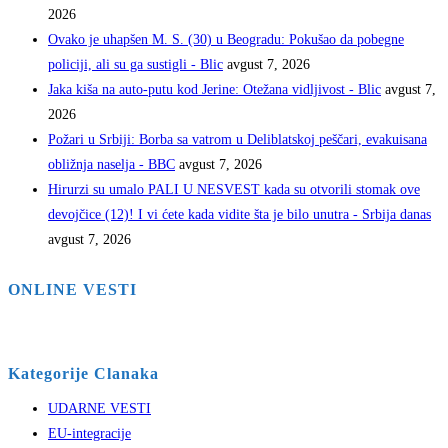
2026
Ovako je uhapšen M. S. (30) u Beogradu: Pokušao da pobegne
policiji, ali su ga sustigli - Blic
avgust 7, 2026
Jaka kiša na auto-putu kod Jerine: Otežana vidljivost - Blic
avgust 7,
2026
Požari u Srbiji: Borba sa vatrom u Deliblatskoj peščari, evakuisana
obližnja naselja - BBC
avgust 7, 2026
Hirurzi su umalo PALI U NESVEST kada su otvorili stomak ove
devojčice (12)! I vi ćete kada vidite šta je bilo unutra - Srbija danas
avgust 7, 2026
ONLINE VESTI
Kategorije Clanaka
UDARNE VESTI
EU-integracije