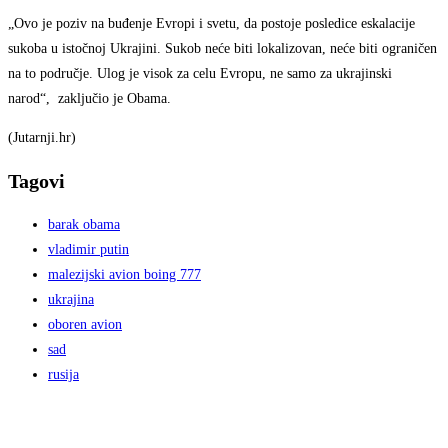
„Ovo je poziv na buđenje Evropi i svetu, da postoje posledice eskalacije
sukoba u istočnoj Ukrajini. Sukob neće biti lokalizovan, neće biti ograničen
na to područje. Ulog je visok za celu Evropu, ne samo za ukrajinski
narod“, zaključio je Obama.
(Jutarnji.hr)
Tagovi
barak obama
vladimir putin
malezijski avion boing 777
ukrajina
oboren avion
sad
rusija