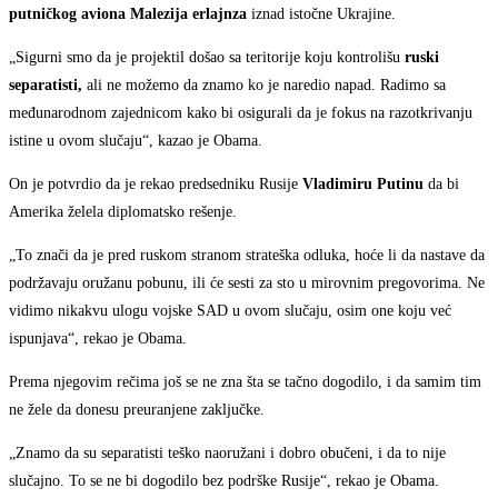
putničkog aviona Malezija erlajnza
iznad istočne Ukrajine.
„Sigurni smo da je projektil došao sa teritorije koju kontrolišu
ruski
separatisti,
ali ne možemo da znamo ko je naredio napad. Radimo sa
međunarodnom zajednicom kako bi osigurali da je fokus na razotkrivanju
istine u ovom slučaju“, kazao je Obama.
On je potvrdio da je rekao predsedniku Rusije
Vladimiru Putinu
da bi
Amerika želela diplomatsko rešenje.
„To znači da je pred ruskom stranom strateška odluka, hoće li da nastave da
podržavaju oružanu pobunu, ili će sesti za sto u mirovnim pregovorima. Ne
vidimo nikakvu ulogu vojske SAD u ovom slučaju, osim one koju već
ispunjava“, rekao je Obama.
Prema njegovim rečima još se ne zna šta se tačno dogodilo, i da samim tim
ne žele da donesu preuranjene zaključke.
„Znamo da su separatisti teško naoružani i dobro obučeni, i da to nije
slučajno. To se ne bi dogodilo bez podrške Rusije“, rekao je Obama.