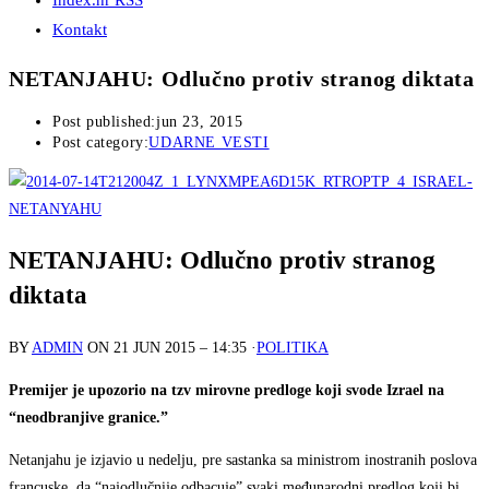
Index.hr RSS
Kontakt
NETANJAHU: Odlučno protiv stranog diktata
Post published:
jun 23, 2015
Post category:
UDARNE VESTI
NETANJAHU: Odlučno protiv stranog
diktata
BY
ADMIN
ON
21 JUN 2015 – 14:35
·
POLITIKA
Premijer je upozorio na tzv mirovne predloge koji svode Izrael na
“neodbranjive granice.”
Netanjahu je izjavio u nedelju, pre sastanka sa ministrom inostranih poslova
francuske, da “najodlučnije odbacuje” svaki međunarodni predlog koji bi