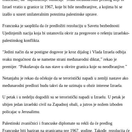
Izrael vratio u granice iz 1967, koje bi bile neodbranjive, a kojima bi se
izašlo u susret unilateralnim potezima palestinske uprave.
Francuska je saopštila da će predložiti rezoluciju u Savetu bezbednosti
Ujedinjenih nacija koja bi ustanovila okvir za pregovore o rešenju izraelsko-
palestinskog konflikta.
“Jedini način da se postigne dogovor je kroz dijalog i Vlada Izraela odbija
svaku mogućnost da se nametne strani međunarodni diktat,” rekao je
premijer. “Pokušavaju da nas stave u okvire granica koje su neodbranjive.”
Netanjahu je rekao da očekuje da se teroristički napadi u zemlji nastave ako
međunarodni predlozi budu takvi da ne uzimaju u obzir interese Izraela.
U petak i u nedelju dogodili su se teroristički napadi u Izraelu. U petak je
ubijen jedan izraelski civil na Zapadnoj obali, a jutros je nožem izboden
policajac u Jerusalimu.
Palestinski zvaničnici i francuske diplomate su rekli da će predlog
Francuske biti baziran na granicama pre 1967. godine. Takođe, rezolucija će