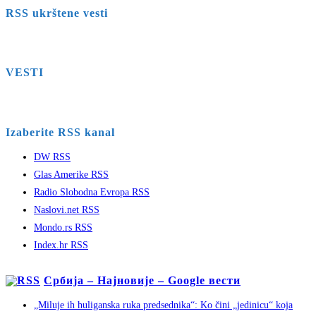
RSS ukrštene vesti
VESTI
Izaberite RSS kanal
DW RSS
Glas Amerike RSS
Radio Slobodna Evropa RSS
Naslovi.net RSS
Mondo.rs RSS
Index.hr RSS
Србија – Најновије – Google вести
„Miluje ih huliganska ruka predsednika“: Ko čini „jedinicu“ koja