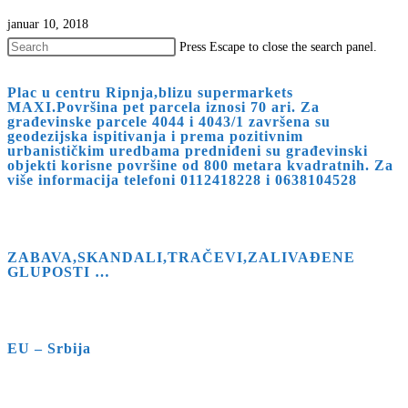
januar 10, 2018
Press Escape to close the search panel.
Plac u centru Ripnja,blizu supermarkets
MAXI.Površina pet parcela iznosi 70 ari. Za
građevinske parcele 4044 i 4043/1 završena su
geodezijska ispitivanja i prema pozitivnim
urbanističkim uredbama predniđeni su građevinski
objekti korisne površine od 800 metara kvadratnih. Za
više informacija telefoni 0112418228 i 0638104528
ZABAVA,SKANDALI,TRAČEVI,ZALIVAĐENE
GLUPOSTI …
EU – Srbija