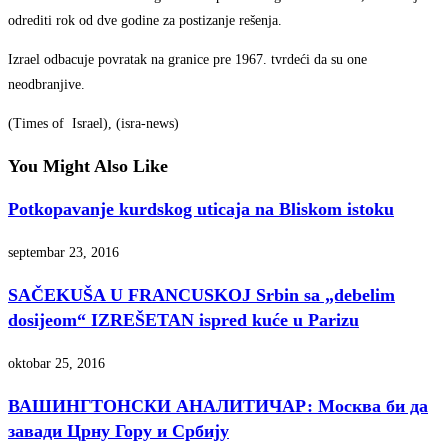
odrediti rok od dve godine za postizanje rešenja.
Izrael odbacuje povratak na granice pre 1967. tvrdeći da su one
neodbranjive.
(Times of Israel), (isra-news)
You Might Also Like
Potkopavanje kurdskog uticaja na Bliskom istoku
septembar 23, 2016
SAČEKUŠA U FRANCUSKOJ Srbin sa „debelim
dosijeom“ IZREŠETAN ispred kuće u Parizu
oktobar 25, 2016
ВАШИНГТОНСКИ АНАЛИТИЧАР: Москва би да
завади Црну Гору и Србију