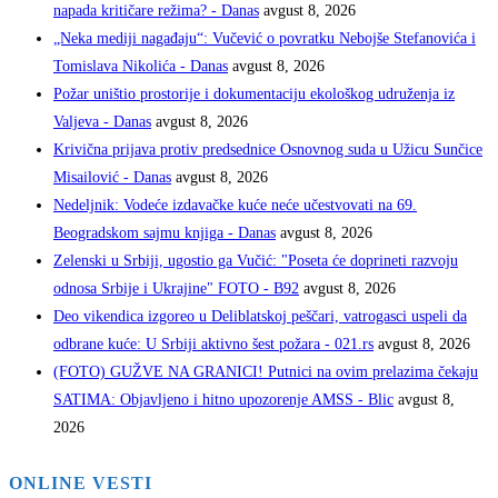
napada kritičare režima? - Danas
avgust 8, 2026
„Neka mediji nagađaju“: Vučević o povratku Nebojše Stefanovića i
Tomislava Nikolića - Danas
avgust 8, 2026
Požar uništio prostorije i dokumentaciju ekološkog udruženja iz
Valjeva - Danas
avgust 8, 2026
Krivična prijava protiv predsednice Osnovnog suda u Užicu Sunčice
Misailović - Danas
avgust 8, 2026
Nedeljnik: Vodeće izdavačke kuće neće učestvovati na 69.
Beogradskom sajmu knjiga - Danas
avgust 8, 2026
Zelenski u Srbiji, ugostio ga Vučić: "Poseta će doprineti razvoju
odnosa Srbije i Ukrajine" FOTO - B92
avgust 8, 2026
Deo vikendica izgoreo u Deliblatskoj peščari, vatrogasci uspeli da
odbrane kuće: U Srbiji aktivno šest požara - 021.rs
avgust 8, 2026
(FOTO) GUŽVE NA GRANICI! Putnici na ovim prelazima čekaju
SATIMA: Objavljeno i hitno upozorenje AMSS - Blic
avgust 8,
2026
ONLINE VESTI