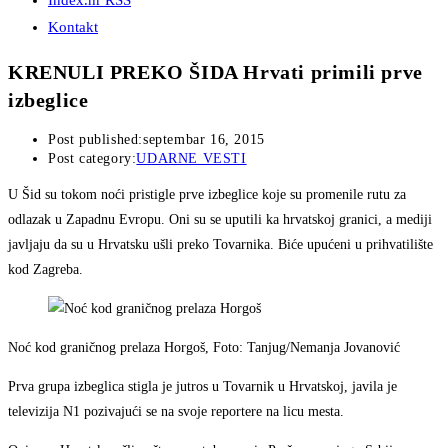
Index.hr RSS
Kontakt
KRENULI PREKO ŠIDA Hrvati primili prve
izbeglice
Post published:
septembar 16, 2015
Post category:
UDARNE VESTI
U Šid su tokom noći pristigle prve izbeglice koje su promenile rutu za
odlazak u Zapadnu Evropu. Oni su se uputili ka hrvatskoj granici, a mediji
javljaju da su u Hrvatsku ušli preko Tovarnika. Biće upućeni u prihvatilište
kod Zagreba.
Noć kod graničnog prelaza Horgoš, Foto: Tanjug/Nemanja Jovanović
Prva grupa izbeglica stigla je jutros u Tovarnik u Hrvatskoj, javila je
televizija N1 pozivajući se na svoje reportere na licu mesta.