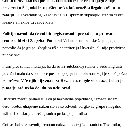
Oni su u Hrvatsku ušli pošto su autobusom iz Preševa, na jugu Srbije,
prevezeni u Šid, odakle su
pešice preko kukuruzišta ilegalno ušli u tu
zemlju
. U Tovarniku je, kako javlja N1, spreman županijski štab za zaštitu i
spasavaje i ekipe Crvenog krsta.
Policija navodi da će oni biti registrovani i prebačeni u prihvatni
centar u blizini Zagreba
. Portparol Vukovarsko-sremske županije je
potvrdio da je grupa izbeglica ušla na teritoriju Hrvatske, ali nije precizirao
njihov broj.
Frans pres sa lica mesta javlja da su na autobuskoj stanici u Šidu migranti
pokušali malo da se odmore posle dugog puta autobusom koji je sinoć pošao
iz Preševa.
Više njih nije znalo za Hrvatsku, ni gde se nalaze. Jedan je
pitao jel sad treba da idu na neki brod.
Hrvatski mediji preneli su i da je nekolicina pojedinaca, između sedam i
deset osoba, uhapšeno nakon što su se odvojili od glavne grupe i ilegalno
ušli u Hrvatsku prelazeći granicu preko polja i njiva.
Oni se, kako se navodi, trenutno nalaze u policijskoj stanici u Tovarniku,