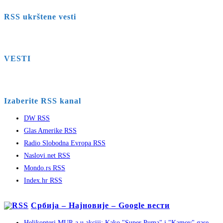
RSS ukrštene vesti
VESTI
Izaberite RSS kanal
DW RSS
Glas Amerike RSS
Radio Slobodna Evropa RSS
Naslovi.net RSS
Mondo.rs RSS
Index.hr RSS
Србија – Најновије – Google вести
Helikopteri MUP-a u akciji: Kako "Super Puma" i "Kamov" gase