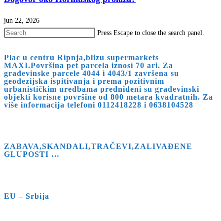
jun 22, 2026
Press Escape to close the search panel.
Plac u centru Ripnja,blizu supermarkets
MAXI.Površina pet parcela iznosi 70 ari. Za
građevinske parcele 4044 i 4043/1 završena su
geodezijska ispitivanja i prema pozitivnim
urbanističkim uredbama predniđeni su građevinski
objekti korisne površine od 800 metara kvadratnih. Za
više informacija telefoni 0112418228 i 0638104528
ZABAVA,SKANDALI,TRAČEVI,ZALIVAĐENE
GLUPOSTI …
EU – Srbija