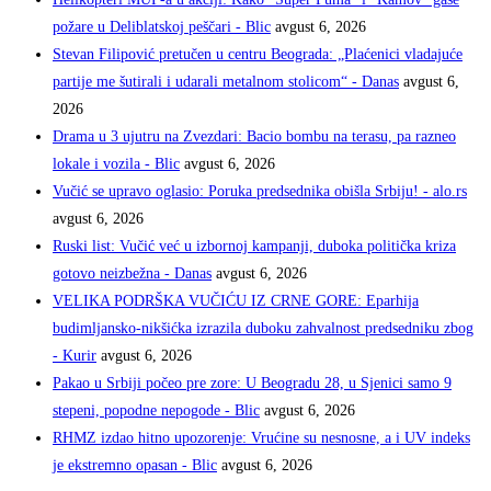
požare u Deliblatskoj peščari - Blic
avgust 6, 2026
Stevan Filipović pretučen u centru Beograda: „Plaćenici vladajuće
partije me šutirali i udarali metalnom stolicom“ - Danas
avgust 6,
2026
Drama u 3 ujutru na Zvezdari: Bacio bombu na terasu, pa razneo
lokale i vozila - Blic
avgust 6, 2026
Vučić se upravo oglasio: Poruka predsednika obišla Srbiju! - alo.rs
avgust 6, 2026
Ruski list: Vučić već u izbornoj kampanji, duboka politička kriza
gotovo neizbežna - Danas
avgust 6, 2026
VELIKA PODRŠKA VUČIĆU IZ CRNE GORE: Eparhija
budimljansko-nikšićka izrazila duboku zahvalnost predsedniku zbog
- Kurir
avgust 6, 2026
Pakao u Srbiji počeo pre zore: U Beogradu 28, u Sjenici samo 9
stepeni, popodne nepogode - Blic
avgust 6, 2026
RHMZ izdao hitno upozorenje: Vrućine su nesnosne, a i UV indeks
je ekstremno opasan - Blic
avgust 6, 2026