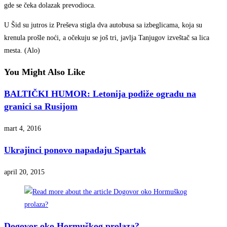
gde se čeka dolazak prevodioca.
U Šid su jutros iz Preševa stigla dva autobusa sa izbeglicama, koja su
krenula prošle noći, a očekuju se još tri, javlja Tanjugov izveštač sa lica
mesta. (Alo)
You Might Also Like
BALTIČKI HUMOR: Letonija podiže ogradu na
granici sa Rusijom
mart 4, 2016
Ukrajinci ponovo napadaju Spartak
april 20, 2015
Dogovor oko Hormuškog prolaza?