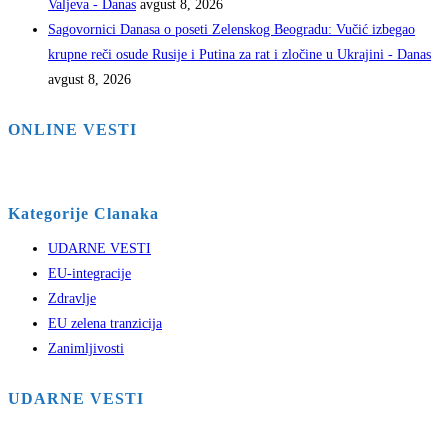
Valjeva - Danas
avgust 8, 2026
Sagovornici Danasa o poseti Zelenskog Beogradu: Vučić izbegao
krupne reči osude Rusije i Putina za rat i zločine u Ukrajini - Danas
avgust 8, 2026
ONLINE VESTI
Kategorije Clanaka
UDARNE VESTI
EU-integracije
Zdravlje
EU zelena tranzicija
Zanimljivosti
UDARNE VESTI