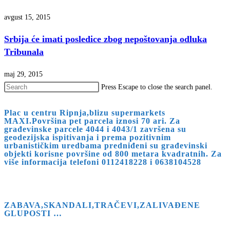
avgust 15, 2015
Srbija će imati posledice zbog nepoštovanja odluka
Tribunala
maj 29, 2015
Press Escape to close the search panel.
Plac u centru Ripnja,blizu supermarkets
MAXI.Površina pet parcela iznosi 70 ari. Za
građevinske parcele 4044 i 4043/1 završena su
geodezijska ispitivanja i prema pozitivnim
urbanističkim uredbama predniđeni su građevinski
objekti korisne površine od 800 metara kvadratnih. Za
više informacija telefoni 0112418228 i 0638104528
ZABAVA,SKANDALI,TRAČEVI,ZALIVAĐENE
GLUPOSTI …