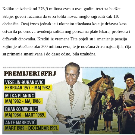
Koliko je izdatak od 276,9 miliona evra u ovoj godini teret za budžet
Srbije, govori računica da se za toliki novac moglo sagraditi čak 110
obdaništa. Ovaj iznos jednak je i ukupnim uštedama koje je državna kasa
ostvarila po osnovu uvođenja solidarnog poreza na plate lekara, profesora i
državnih činovnika. Krediti iz vremena Tita pojeli su i smanjenje penzija
kojim je ušteđeno oko 200 miliona evra, te je novčana žrtva najstarijih, čija
su primanja smanjivana i do deset odsto, bila uzaludna.