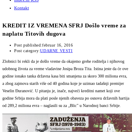
Index.hr RSS
Kontakt
KREDIT IZ VREMENA SFRJ Došlo vreme za
naplatu Titovih dugova
Post published:
februar 16, 2016
Post category:
UDARNE VESTI
Zlobnici bi rekli da je došlo vreme da okajemo grehe roditelja i njihovog
udobnog života za vreme vladavine Josipa Broza Tita. Istina jeste da će ove
godine ionako tanka državna kasa biti smanjena za skoro 300 miliona evra,
a zbog zajmova starih više od 40 godina koje je uzimao tadašnji premijer
Veselin Đuranović. U pitanju je, inače, najveći kreditni namet koji ove
godine Srbija mora da plati posle njenih obaveza po osnovu državnih hartija
od 289,2 miliona evra – naglasili su za „Blic” u Narodnoj banci Srbije.