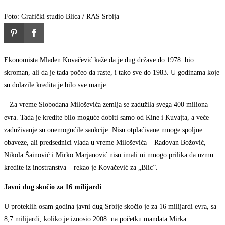
Foto: Grafički studio Blica / RAS Srbija
Ekonomista Mlađen Kovačević kaže da je dug države do 1978. bio
skroman, ali da je tada počeo da raste, i tako sve do 1983. U godinama koje
su dolazile kredita je bilo sve manje.
– Za vreme Slobodana Miloševića zemlja se zadužila svega 400 miliona
evra. Tada je kredite bilo moguće dobiti samo od Kine i Kuvajta, a veće
zaduživanje su onemogućile sankcije. Nisu otplaćivane mnoge spoljne
obaveze, ali predsednici vlada u vreme Miloševića – Radovan Božović,
Nikola Šainović i Mirko Marjanović nisu imali ni mnogo prilika da uzmu
kredite iz inostranstva – rekao je Kovačević za „Blic”.
Javni dug skočio za 16 milijardi
U proteklih osam godina javni dug Srbije skočio je za 16 milijardi evra, sa
8,7 milijardi, koliko je iznosio 2008. na početku mandata Mirka