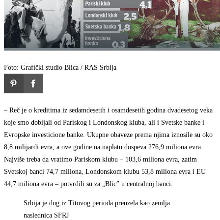
Foto: Grafički studio Blica / RAS Srbija
– Reč je o kreditima iz sedamdesetih i osamdesetih godina dvadesetog veka
koje smo dobijali od Pariskog i Londonskog kluba, ali i Svetske banke i
Evropske investicione banke. Ukupne obaveze prema njima iznosile su oko
8,8 milijardi evra, a ove godine na naplatu dospeva 276,9 miliona evra.
Najviše treba da vratimo Pariskom klubu – 103,6 miliona evra, zatim
Svetskoj banci 74,7 miliona, Londonskom klubu 53,8 miliona evra i EU
44,7 miliona evra – potvrdili su za „Blic” u centralnoj banci.
Srbija je dug iz Titovog perioda preuzela kao zemlja
naslednica SFRJ