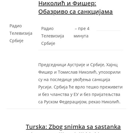
Николић и Фишер:
Обазриво са санкцијама
Радио
Радио
–
‎пре 4
Телевизија
Телевизија
минута‎
Србије
Србије
Председници Аустрије и Србије, Хајнц
Фишер и Томислав Николић, упозорили
су на последице увођења санкција
Русији. Србија ће врло тешко преживети
и без чланства у ЕУ и без пријатељства
са Руском Федерацијом, рекао Николић.
Turska: Zbog snimka sa sastanka