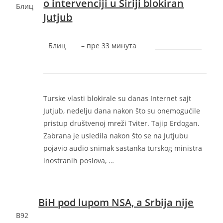
o intervenciji u Siriji blokiran
Блиц
Jutjub
Блиц
–
‎пре 33 минута‎
Turske vlasti blokirale su danas Internet sajt
Jutjub, nedelju dana nakon što su onemogućile
pristup društvenoj mreži Tviter. Tajip Erdogan.
Zabrana je usledila nakon što se na Jutjubu
pojavio audio snimak sastanka turskog ministra
inostranih poslova, …
BiH pod lupom NSA, a Srbija nije
B92