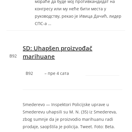
мораће да буде мој противкандидат на
конгресу или му неће бити места у
руководству, рекао је Ивица Дачић, лидер
СПС-а …
SD: Uhapšen proizvođač
marihuane
B92
B92
–
‎пре 4 сата‎
Smederevo — Inspektori Policijske uprave u
Smederevu uhapsili su M. N. (35) iz Smedereva,
zbog sumnje da je proizvodio marihuanu radi
prodaje, saopštila je policija. Tweet. Foto: Beta.