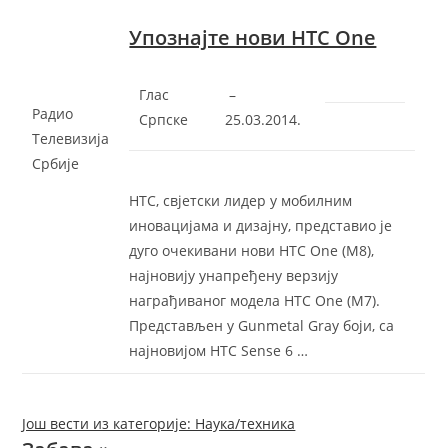
Упознајте нови HTC One
Глас
–
Радио
Српске
‎25.03.2014.‎
Телевизија
Србије
HTC, свjетски лидер у мобилним
иновацијама и дизајну, представио је
дуго очекивани нови HTC One (М8),
најновију унапређену верзију
награђиваног модела HTC One (М7).
Представљен у Gunmetal Gray боји, са
најновијом HTC Sense 6 …
Још вести из категорије: Наука/техника