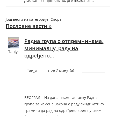
Igrao sam sa njim davno, pre možda tri …
Још вести из категорије: Спорт
Пословне вести »
Радна група о отпремнинама,
минималцу, раду на
Танјуг
одређено…
Танјуг
–
‎пре 7 минут(а)‎
БEOГРAД – На данашњем састанку Радне
групе за измене Закона о раду синдикати су
тражили да рад на одређено време у свим