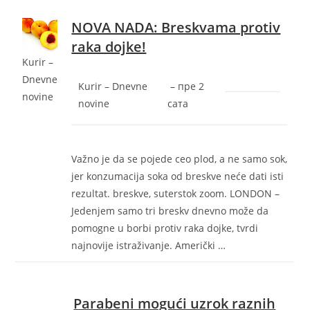
NOVA NADA: Breskvama protiv
raka dojke!
Kurir –
Dnevne
Kurir – Dnevne
–
‎пре 2
novine
novine
сата‎
Važno je da se pojede ceo plod, a ne samo sok,
jer konzumacija soka od breskve neće dati isti
rezultat. breskve, suterstok zoom. LONDON –
Jedenjem samo tri breskv dnevno može da
pomogne u borbi protiv raka dojke, tvrdi
najnovije istraživanje. Američki …
Parabeni mogući uzrok raznih