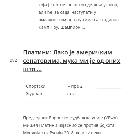
који је потписао петогодишњи уговор,
али ће, за сада, наступати у
омладинском погону тима са стадиона
Камп Ноу. Шампион …
Платини: Лако је америчким
сенаторима, мука ми је од оних
B92
што
…
Спортски
–
‎пре 2
Журнал
сата‎
Председник Европске фудбалске уније (УЕФА)
Мишел Платини изјаснио се против бојкота
Мундијала у Русији 2018. који су неки