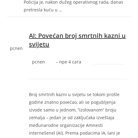
Policija je, nakon dužeg operativnog rada, danas
pretresla kuću u …
AI: Povećan broj smrtnih kazni u
svijetu
pcnen
pcnen
–
‎пре 4 сата‎
Broj smrtnih kazni u svijetu se tokom prošle
godine znatno povećao, ali se pogubljenja
izvode samo u jednom, “izolovanom“ broju
zemalja – jedan je od zaključaka izveštaja
međunarodne organizacije Amnesti
internešenel (AI). Prema podacima IA, lani je