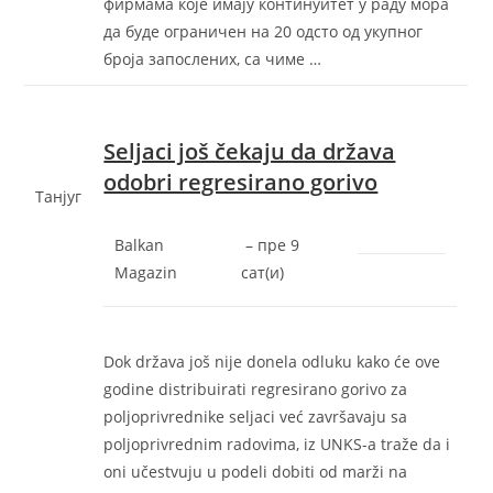
фирмама коjе имаjу континуитет у раду мора
да буде ограничен на 20 одсто од укупног
броjа запослених, са чиме …
Seljaci još čekaju da država
odobri regresirano gorivo
Танјуг
Balkan
–
‎пре 9
Magazin
сат(и)‎
Dok država još nije donela odluku kako će ove
godine distribuirati regresirano gorivo za
poljoprivrednike seljaci već završavaju sa
poljoprivrednim radovima, iz UNKS-a traže da i
oni učestvuju u podeli dobiti od marži na