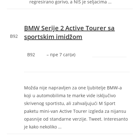
regresirano gorivo, a NIS je seljacima …
BMW Serije 2 Active Tourer sa
sportskim imidžom
B92
B92
–
‎пре 7 сат(и)‎
Možda nije napravljen za one ljubitelje BMW-a
koji u automobilima te marke vide isključivo
skrivenog sportistu, ali zahvaljujući M Sport
paketu mini-van Active Tourer izgleda za nijansu
opasnije od standarne verzije. Tweet. Interesanto
je kako nekoliko …