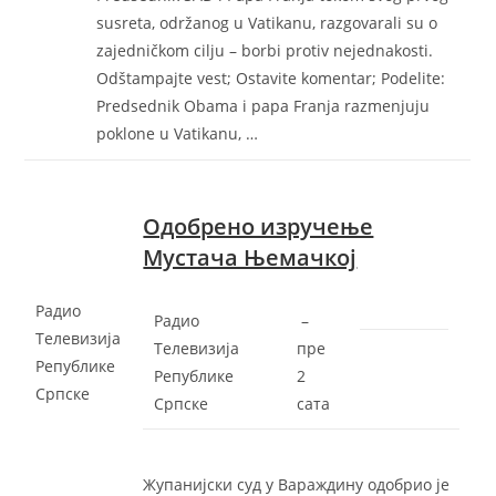
susreta, održanog u Vatikanu, razgovarali su o
zajedničkom cilju – borbi protiv nejednakosti.
Odštampajte vest; Ostavite komentar; Podelite:
Predsednik Obama i papa Franja razmenjuju
poklone u Vatikanu, …
Одобрено изручење
Мустача Њемачкој
Радио
Радио
–
Телевизија
Телевизија
‎пре
Републике
Републике
2
Српске
Српске
сата‎
Жупанијски суд у Вараждину одобрио је