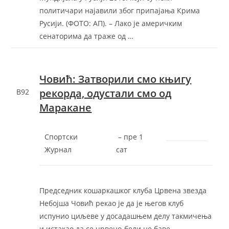
политичари најавили због припајања Крима
Русији. (ФОТО: АП). – Лако је америчким
сенаторима да траже од …
Човић: Затворили смо књигу
рекорда, одустали смо од
B92
Маракане
Спортски
–
‎пре 1
Журнал
сат‎
Председник кошаркашког клуба Црвена звезда
Небојша Човић рекао је да је његов клуб
испунио циљеве у досадашњем делу такмичења
и истакао да се црвено-бели не баве