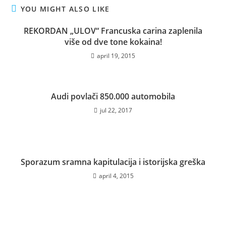
YOU MIGHT ALSO LIKE
REKORDAN „ULOV“ Francuska carina zaplenila
više od dve tone kokaina!
april 19, 2015
Audi povlači 850.000 automobila
jul 22, 2017
Sporazum sramna kapitulacija i istorijska greška
april 4, 2015