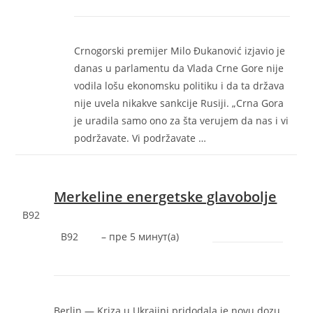
Crnogorski premijer Milo Đukanović izjavio je
danas u parlamentu da Vlada Crne Gore nije
vodila lošu ekonomsku politiku i da ta država
nije uvela nikakve sankcije Rusiji. „Crna Gora
je uradila samo ono za šta verujem da nas i vi
podržavate. Vi podržavate …
Merkeline energetske glavobolje
B92
B92
–
‎пре 5 минут(а)‎
Berlin — Kriza u Ukrajini pridodala je novu dozu