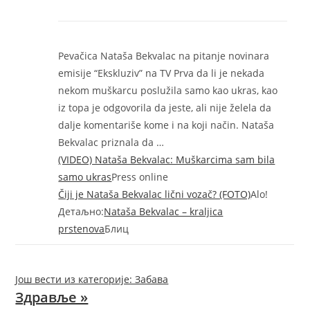
Pevačica Nataša Bekvalac na pitanje novinara
emisije “Ekskluziv” na TV Prva da li je nekada
nekom muškarcu poslužila samo kao ukras, kao
iz topa je odgovorila da jeste, ali nije želela da
dalje komentariše kome i na koji način. Nataša
Bekvalac priznala da …
(VIDEO) Nataša Bekvalac: Muškarcima sam bila
samo ukras
Press online
Čiji je Nataša Bekvalac lični vozač? (FOTO)
Alo!
Детаљно:
Nataša Bekvalac – kraljica
prstenova
Блиц
Још вести из категорије: Забава
Здравље »