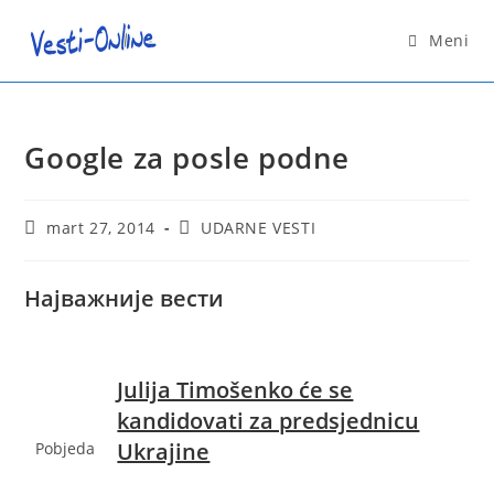
Skip
to
Meni
content
Google za posle podne
Post
Post
mart 27, 2014
UDARNE VESTI
published:
category:
Најважније вести
Julija Timošenko će se
kandidovati za predsjednicu
Ukrajine
Pobjeda