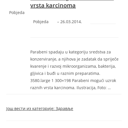
vrsta karcinoma
Pobjeda
Pobjeda
–
‎26.03.2014.‎
Parabeni spadaju u kategoriju sredstva za
konzerviranje, a njihova je zadatak da spriječe
kvarenje i razvoj mikroorganizama, bakterija,
gljivica i buđi u raznim preparatima.
3580.large 1 300×198 Parabeni mogući uzrok
raznih vrsta karcinoma. Ilustracija, Foto: …
Још вести из категорије: Здравље