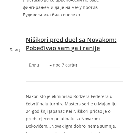
фингирањем и да је на мечу против
Будивељника било онолико …
Nišikori pred duel sa Novakom:
Pobeđivao sam ga i ranije
Блиц
Блиц
–
‎пре 7 сат(и)‎
Nakon što je eliminisao Rodžera Federera u
četvrtfinalu turnira Masters serije u Majamiju,
24-godišnji Japanac Kei Nišikori pričao je o
predstojećem polufinalu sa Novakom
Đokovićem. „Novak igra dobro, nema sumnje.