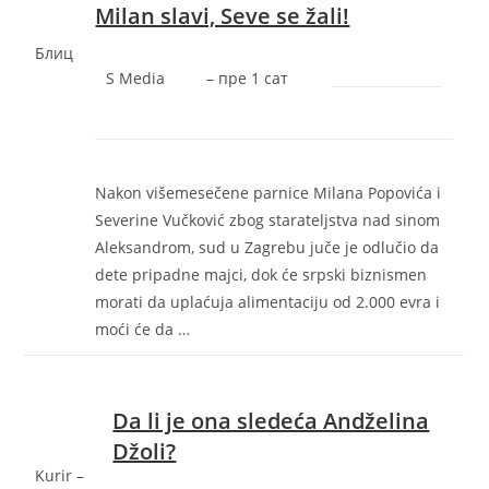
Milan slavi, Seve se žali!
Блиц
S Media
–
‎пре 1 сат‎
Nakon višemesečene parnice Milana Popovića i
Severine Vučković zbog starateljstva nad sinom
Aleksandrom, sud u Zagrebu juče je odlučio da
dete pripadne majci, dok će srpski biznismen
morati da uplaćuja alimentaciju od 2.000 evra i
moći će da …
Da li je ona sledeća Andželina
Džoli?
Kurir –