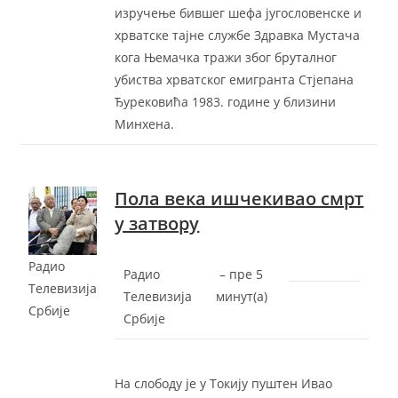
изручење бившег шефа југословенске и
хрватске тајне службе Здравка Мустача
кога Њемачка тражи због бруталног
убиства хрватског емигранта Стјепана
Ђурековића 1983. године у близини
Минхена.
Пола века ишчекивао смрт
у затвору
Радио
Радио
–
‎пре 5
Телевизија
Телевизија
минут(а)‎
Србије
Србије
На слободу је у Токију пуштен Ивао