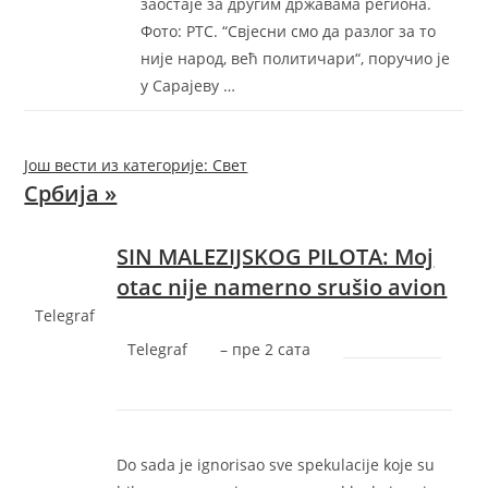
заостаје за другим државама региона.
Фото: РТС. “Свјесни смо да разлог за то
није народ, већ политичари“, поручио је
у Сарајеву …
Још вести из категорије: Свет
Србија »
SIN MALEZIJSKOG PILOTA: Moj
otac nije namerno srušio avion
Telegraf
Telegraf
–
‎пре 2 сата‎
Do sada je ignorisao sve spekulacije koje su