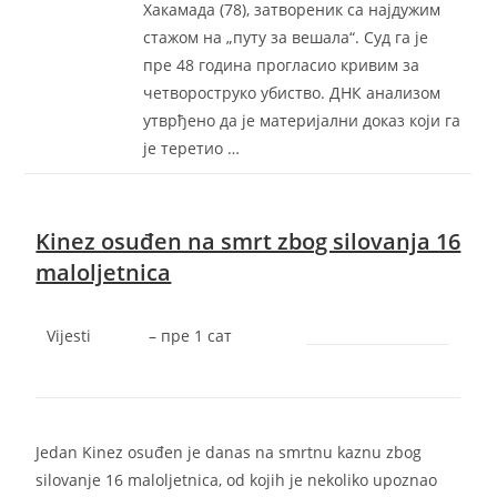
Хакамада (78), затвореник са најдужим
стажом на „путу за вешала“. Суд га је
пре 48 година прогласио кривим за
четвороструко убиство. ДНК анализом
утврђено да је материјални доказ који га
је теретио …
Kinez osuđen na smrt zbog silovanja 16
maloljetnica
Vijesti
–
‎пре 1 сат‎
Jedan Kinez osuđen je danas na smrtnu kaznu zbog
silovanje 16 maloljetnica, od kojih je nekoliko upoznao