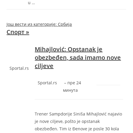
u …
Још вести из категорије: Србија
Спорт »
Mihajlović: Opstanak je
obezbeđen, sada imamo nove
ciljeve
Sportal.rs
Sportal.rs
–
‎пре 24
минута‎
Trener Sampdorije Siniša Mihajlović najavio
je nove ciljeve, pošto je opstanak
obezbeđen. Tim iz Đenove je posle 30 kola