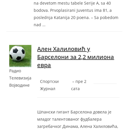
na devetom mestu tabele Serije A, sa 40
bodova. Prvoplasirani Juventus ima 81, a
poslednja Katanija 20 poena. – Sa pobedom
nad …
Ален Халиловић у
Барселони за 2,2 милиона
евра
Радио
Телевизија
Спортски
–
‎пре 2
Војводине
Журнал
сата‎
Шпански гигант Барселона довела је
младог талентованог фудбалера
загребачког Динама, Алена Халиловића,