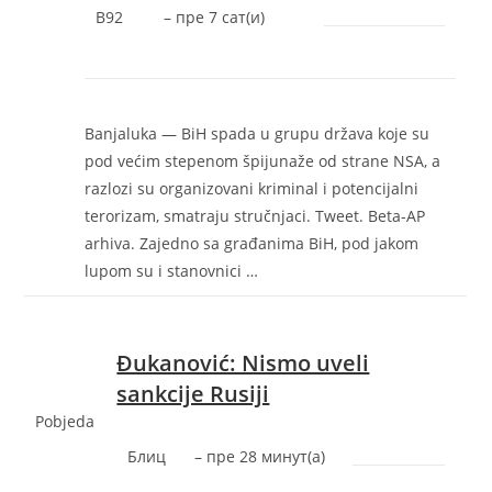
B92
–
‎пре 7 сат(и)‎
Banjaluka — BiH spada u grupu država koje su
pod većim stepenom špijunaže od strane NSA, a
razlozi su organizovani kriminal i potencijalni
terorizam, smatraju stručnjaci. Tweet. Beta-AP
arhiva. Zajedno sa građanima BiH, pod jakom
lupom su i stanovnici …
Đukanović: Nismo uveli
sankcije Rusiji
Pobjeda
Блиц
–
‎пре 28 минут(а)‎