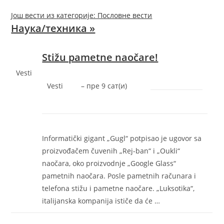
Још вести из категорије: Пословне вести
Наука/техника »
Stižu pametne naočare!
Vesti
Vesti
–
‎пре 9 сат(и)‎
Informatički gigant „Gugl“ potpisao je ugovor sa
proizvođačem čuvenih „Rej-ban“ i „Oukli“
naočara, oko proizvodnje „Google Glass“
pametnih naočara. Posle pametnih računara i
telefona stižu i pametne naočare. „Luksotika“,
italijanska kompanija ističe da će …