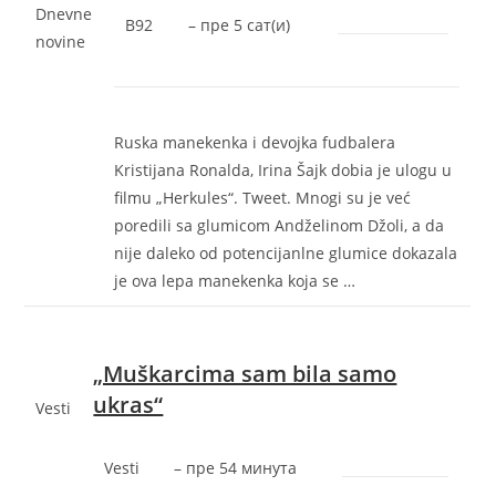
Dnevne
B92
–
‎пре 5 сат(и)‎
novine
Ruska manekenka i devojka fudbalera
Kristijana Ronalda, Irina Šajk dobia je ulogu u
filmu „Herkules“. Tweet. Mnogi su je već
poredili sa glumicom Andželinom Džoli, a da
nije daleko od potencijanlne glumice dokazala
je ova lepa manekenka koja se …
„Muškarcima sam bila samo
ukras“
Vesti
Vesti
–
‎пре 54 минута‎