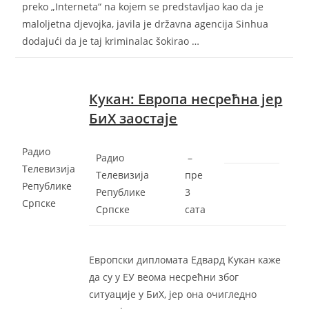
preko „Interneta“ na kojem se predstavljao kao da je
maloljetna djevojka, javila je državna agencija Sinhua
dodajući da je taj kriminalac šokirao …
Кукан: Европа несрећна јер
БиХ заостаје
Радио
Радио
–
Телевизија
Телевизија
‎пре
Републике
Републике
3
Српске
Српске
сата‎
Европски дипломата Едвард Кукан каже
да су у ЕУ веома несрећни због
ситуације у БиХ, јер она очигледно