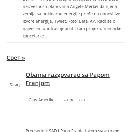
neizvesnosti planovima Angele Merkel da njena
zemlja sa nuklearne energije pređe na obnovljive
izvore energije. Tweet. Foto: Beta, AP. Radi se o
najvećem unutrašnjepolitičkom projektu nemačke
kancelarke …
Свет »
Obama razgovarao sa Papom
Franjom
Блиц
Glas Amerike
–
‎пре 1 сат‎
Predsednik SAD i Papa Franja tokom svog prvog