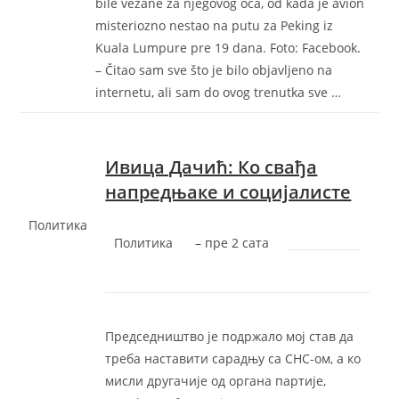
bile vezane za njegovog oca, od kada je avion
misteriozno nestao na putu za Peking iz
Kuala Lumpure pre 19 dana. Foto: Facebook.
– Čitao sam sve što je bilo objavljeno na
internetu, ali sam do ovog trenutka sve …
Ивица Дачић: Ко свађа
напредњаке и социјалисте
Политика
Политика
–
‎пре 2 сата‎
Председништво је подржало мој став да
треба наставити сарадњу са СНС-ом, а ко
мисли другачије од органа партије,