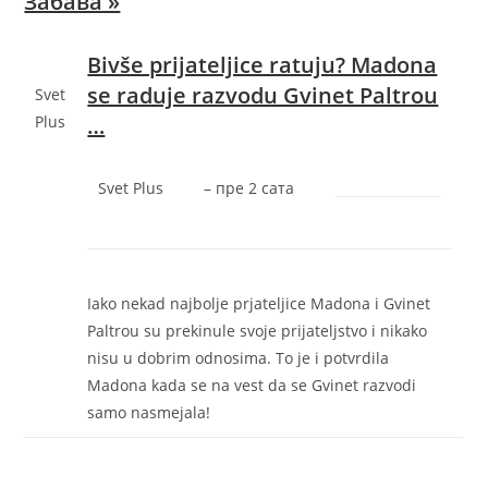
Забава »
Bivše prijateljice ratuju? Madona
se raduje razvodu Gvinet Paltrou
Svet
…
Plus
Svet Plus
–
‎пре 2 сата‎
Iako nekad najbolje prjateljice Madona i Gvinet
Paltrou su prekinule svoje prijateljstvo i nikako
nisu u dobrim odnosima. To je i potvrdila
Madona kada se na vest da se Gvinet razvodi
samo nasmejala!