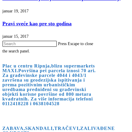
januar 19, 2017
Pravi sveće kao pre sto godina
januar 15, 2017
Press Escape to close
the search panel.
Plac u centru Ripnja,blizu supermarkets
MAXI.Površina pet parcela iznosi 70 ari.
Za građevinske parcele 4044 i 4043/1
završena su geodezijska ispitivanja i
prema pozitivnim urbanističkim
uredbama predniđeni su građevinski
objekti korisne površine od 800 metara
kvadratnih. Za više informacija telefoni
0112418228 i 0638104528
ZABAVA,SKANDALI,TRAČEVI,ZALIVAĐENE