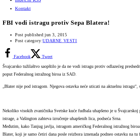
Index.hr RSS
Kontakt
FBI vodi istragu protiv Sepa Blatera!
Post published:
jun 3, 2015
Post category:
UDARNE VESTI
Facebook
Tweet
Švajcarsko tužilaštvo saopštilo je da ne vodi istragu protiv odlazećeg predse
poput Federalnog istražnog biroa iz SAD.
„Blater nije pod istragom. Njegova ostavka neće uticati na aktuelnu istragu“, s
Nekoliko visokih zvaničnika Svetske kuće fudbala uhapšeno je u Švajcarskoj
istrage, a Vašington zahteva izručenje uhapšenih lica, podseća Srna.
Međutim, kako Tanjug javlja, istragom američkog Federalnog istražnog biroa
Blater, koji je samo četiri dana posle reizbora iznenada podneo ostavku na tu 