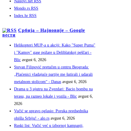
Naslovi.net RSS
Mondo.rs RSS
Index.hr RSS
Србија – Најновије – Google
вести
Helikopteri MUP-a u akciji: Kako "Super Puma"
i "Kamov" gase požare u Deliblatskoj peščari -
Blic
avgust 6, 2026
Stevan Filipović pretučen u centru Beograda:
„Plaćenici vladajuće partije me šutirali i udarali
metalnom stolicom“ - Danas
avgust 6, 2026
Drama u 3 ujutru na Zvezdari: Bacio bombu na
terasu, pa razneo lokale i vozila - Blic
avgust 6,
2026
Vučić se upravo oglasio: Poruka predsednika
obišla Srbiju! - alo.rs
avgust 6, 2026
Ruski list: Vučić već u izbornoj kampanji,