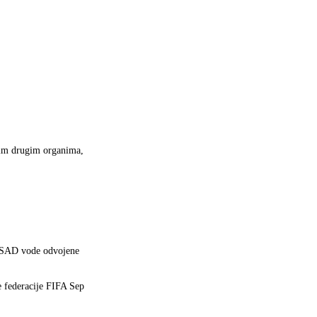
ekim drugim organima,
 i SAD vode odvojene
e federacije FIFA Sep