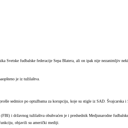
dnika Svetske fudbalske federacije Sepa Blatera, ali on ipak nije nezanimljiv n
aopšteno je iz tužilaštva.
 prošle sedmice po optužbama za korupciju, koje su stigle iz SAD. Švajcarska
 (FBI) i državnog tužilaštva obuhvaćen je i predsednik Medjunarodne fudbalsk
funkciju, objavili su američki mediji.