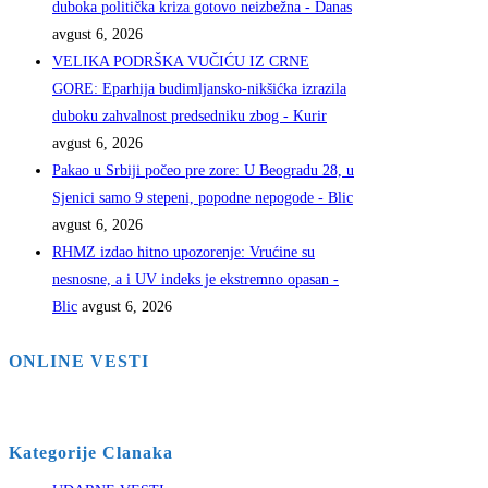
duboka politička kriza gotovo neizbežna - Danas
avgust 6, 2026
VELIKA PODRŠKA VUČIĆU IZ CRNE
GORE: Eparhija budimljansko-nikšićka izrazila
duboku zahvalnost predsedniku zbog - Kurir
avgust 6, 2026
Pakao u Srbiji počeo pre zore: U Beogradu 28, u
Sjenici samo 9 stepeni, popodne nepogode - Blic
avgust 6, 2026
RHMZ izdao hitno upozorenje: Vrućine su
nesnosne, a i UV indeks je ekstremno opasan -
Blic
avgust 6, 2026
ONLINE VESTI
Kategorije Clanaka