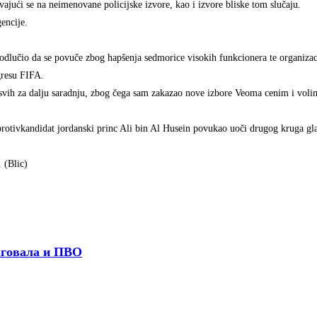
ivajući se na neimenovane policijske izvore, kao i izvore bliske tom slučaju.
encije.
e odlučio da se povuče zbog hapšenja sedmorice visokih funkcionera te organizac
gresu FIFA.
svih za dalju saradnju, zbog čega sam zakazao nove izbore Veoma cenim i voli
rotivkandidat jordanski princ Ali bin Al Husein povukao uoči drugog kruga gla
 (Blic)
овала и ПВО