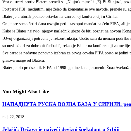
Vest o istrazi protiv Blatera preneli su „Njujork tajms“ i „Ej-Bi-Si njuz“, poz
Portparol FBI, medjutim, nije želeo da komentariše ove navode, prenele su ag
Blater je u utorak podneo ostavku na vanrednoj konferenciji u Cirihu.
On je pre samo četiri dana osvojio peti uzastopni mandat na čelu FIFA, ali j
Kako je Blater najavio, njegov naslednik ubrzo će biti poznat na novom Kon
„Ovoj organizaciji potrebna je rekonstrukcija. Uočio sam da nemam podršku 
su novi izbori za dobrobit fudbala“, rekao je Blater na konferenciji za medije.
Švajcarac je nedavno ponovno izabran za prvog čoveka FIFA pošto se jedini p
glasova manje od Blatera.
Blater je bio predsednik FIFA od 1998. godine kada je smenio Žoaa Avelanža.
You Might Also Like
НАПАДНУТА РУСКА ВОЈНА БАЗА У СИРИЈИ: реаг
maj 22, 2018
Jelašić: Država je najveći devizni špekulant u Srbiji