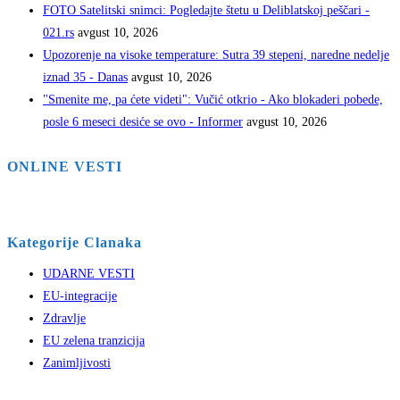
FOTO Satelitski snimci: Pogledajte štetu u Deliblatskoj peščari -
021.rs
avgust 10, 2026
Upozorenje na visoke temperature: Sutra 39 stepeni, naredne nedelje
iznad 35 - Danas
avgust 10, 2026
"Smenite me, pa ćete videti": Vučić otkrio - Ako blokaderi pobede,
posle 6 meseci desiće se ovo - Informer
avgust 10, 2026
ONLINE VESTI
Kategorije Clanaka
UDARNE VESTI
EU-integracije
Zdravlje
EU zelena tranzicija
Zanimljivosti