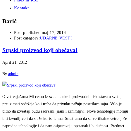
Index.hr RSS
Kontakt
Barič
Post published:
maj 17, 2014
Post category:
UDARNE VESTI
Srpski proizvod koji obećava!
April 21, 2012
By
admin
O vetrenjačama Mi ćemo iz sveta nauke i proizvodnih iskustava u svetu,
preuzimati sadržaje koji treba da privuku pažnju posetilaca sajta. Vrlo je
bitno da izveštaji budu sadržani, jasni i zanimljivi. Nove tehnologije moraju
biti izvodljive i da služe korisnicima. Smatramo da su vertikalne vetrenjače
napredne tehnologije i da nam osiguravaju opstanak i budućnost. Predmet…