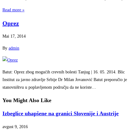
Read more »
Oprez
Mai 17, 2014
By
admin
Batut: Oprez zbog mogućih crevnih bolesti Tanjug | 16. 05. 2014. Blic
Institut za javno zdravlje Srbije Dr Milan Jovanović Batut preporučio je
stanovništvu u poplavljenom području da ne koriste…
You Might Also Like
Izbeglice uhapšene na granici Slovenije i Austrije
avgust 9, 2016