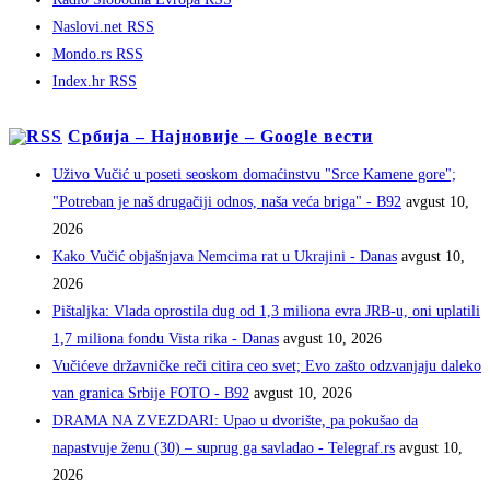
Naslovi.net RSS
Mondo.rs RSS
Index.hr RSS
Србија – Најновије – Google вести
Uživo Vučić u poseti seoskom domaćinstvu "Srce Kamene gore";
"Potreban je naš drugačiji odnos, naša veća briga" - B92
avgust 10,
2026
Kako Vučić objašnjava Nemcima rat u Ukrajini - Danas
avgust 10,
2026
Pištaljka: Vlada oprostila dug od 1,3 miliona evra JRB-u, oni uplatili
1,7 miliona fondu Vista rika - Danas
avgust 10, 2026
Vučićeve državničke reči citira ceo svet; Evo zašto odzvanjaju daleko
van granica Srbije FOTO - B92
avgust 10, 2026
DRAMA NA ZVEZDARI: Upao u dvorište, pa pokušao da
napastvuje ženu (30) – suprug ga savladao - Telegraf.rs
avgust 10,
2026