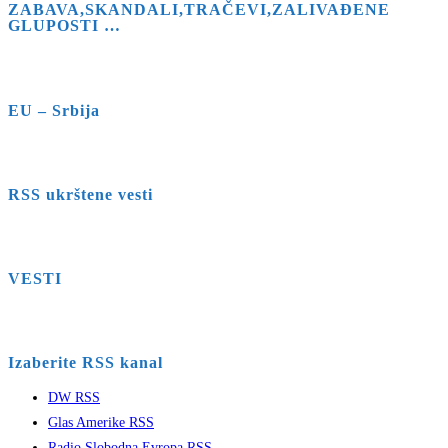
ZABAVA,SKANDALI,TRAČEVI,ZALIVAĐENE
GLUPOSTI …
EU – Srbija
RSS ukrštene vesti
VESTI
Izaberite RSS kanal
DW RSS
Glas Amerike RSS
Radio Slobodna Evropa RSS