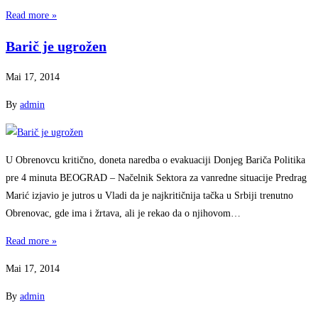
Read more »
Barič je ugrožen
Mai 17, 2014
By
admin
U Obrenovcu kritično, doneta naredba o evakuaciji Donjeg Bariča Politika
pre 4 minuta BEOGRAD – Načelnik Sektora za vanredne situacije Predrag
Marić izjavio je jutros u Vladi da je najkritičnija tačka u Srbiji trenutno
Obrenovac, gde ima i žrtava, ali je rekao da o njihovom…
Read more »
Mai 17, 2014
By
admin