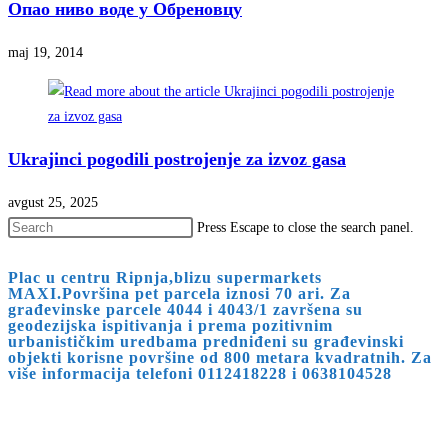
Oпао ниво воде у Oбреновцу
maj 19, 2014
Ukrajinci pogodili postrojenje za izvoz gasa
avgust 25, 2025
Press Escape to close the search panel.
Plac u centru Ripnja,blizu supermarkets
MAXI.Površina pet parcela iznosi 70 ari. Za
građevinske parcele 4044 i 4043/1 završena su
geodezijska ispitivanja i prema pozitivnim
urbanističkim uredbama predniđeni su građevinski
objekti korisne površine od 800 metara kvadratnih. Za
više informacija telefoni 0112418228 i 0638104528