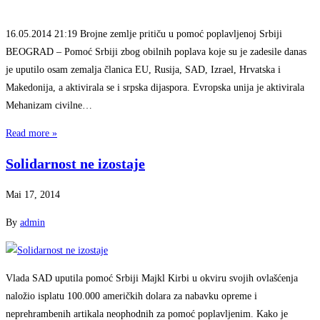
16.05.2014 21:19 Brojne zemlje pritiču u pomoć poplavljenoj Srbiji
BEOGRAD – Pomoć Srbiji zbog obilnih poplava koje su je zadesile danas
je uputilo osam zemalja članica EU, Rusija, SAD, Izrael, Hrvatska i
Makedonija, a aktivirala se i srpska dijaspora. Evropska unija je aktivirala
Mehanizam civilne…
Read more »
Solidarnost ne izostaje
Mai 17, 2014
By
admin
Vlada SAD uputila pomoć Srbiji Majkl Kirbi u okviru svojih ovlašćenja
naložio isplatu 100.000 američkih dolara za nabavku opreme i
neprehrambenih artikala neophodnih za pomoć poplavljenim. Kako je