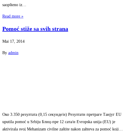
saopšteno iz…
Read more »
Pomoć stiže sa svih strana
Mai 17, 2014
By
admin
Око 3.350 резултата (0,15 секунде/и) Резултати претраге Танјуг EU
uputila pomoć u Srbiju Блиц-пре 12 сата/и Evropska unija (EU) je
aktivirala svoj Mehanizam civilne zaštite nakon zahteva za pomoć koji…