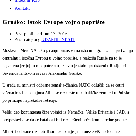
Index.hr RSS
Kontakt
Gruško: Istok Evrope vojno poprište
Post published:
jun 17, 2016
Post category:
UDARNE VESTI
Moskva
– Mere NATO o jačanju prisustva na istočnim granicama pretvaraju
centralnu i istočnu Evropu u vojno poprište, a reakcija Rusije na to je
negativna jer joj to nije potrebno, izjavio je stalni predstavnik Rusije pri
Severnoatlantskom savezu Aleksandar Gruško.
U sredu su ministri odbrane zemalja-članica NATO odlučili da se četiri
višenacionalna bataljona Alijanse razmeste u tri baltičke zemlje i u Poljskoj
po principu neprekidne rotacije.
Veliki deo kontingenta čine vojnici iz Nemačke, Velike Britanije i SAD, a
pretpostavlja se da će bataljoni biti razmešteni početkom naredne godine.
Ministri odbrane razmotrili su i osnivanje „rumunske višenacionalne