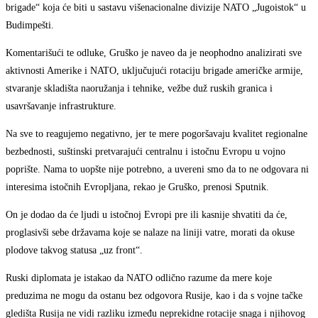
brigade“ koja će biti u sastavu višenacionalne divizije NATO „Jugoistok“ u
Budimpešti.
Komentarišući te odluke, Gruško je naveo da je neophodno analizirati sve
aktivnosti Amerike i NATO, uključujući rotaciju brigade američke armije,
stvaranje skladišta naoružanja i tehnike, vežbe duž ruskih granica i
usavršavanje infrastrukture.
Na sve to reagujemo negativno, jer te mere pogoršavaju kvalitet regionalne
bezbednosti, suštinski pretvarajući centralnu i istočnu Evropu u vojno
poprište. Nama to uopšte nije potrebno, a uvereni smo da to ne odgovara ni
interesima istočnih Evropljana, rekao je Gruško, prenosi Sputnik.
On je dodao da će ljudi u istočnoj Evropi pre ili kasnije shvatiti da će,
proglasivši sebe državama koje se nalaze na liniji vatre, morati da okuse
plodove takvog statusa „uz front“.
Ruski diplomata je istakao da NATO odlično razume da mere koje
preduzima ne mogu da ostanu bez odgovora Rusije, kao i da s vojne tačke
gledišta Rusija ne vidi razliku između neprekidne rotacije snaga i njihovog