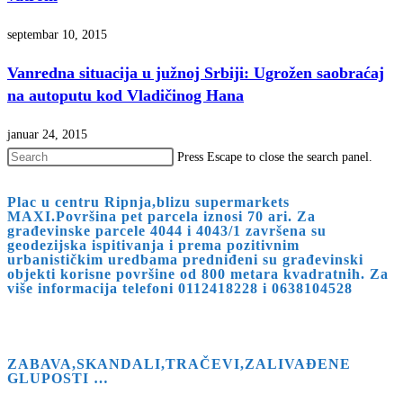
septembar 10, 2015
Vanredna situacija u južnoj Srbiji: Ugrožen saobraćaj
na autoputu kod Vladičinog Hana
januar 24, 2015
Press Escape to close the search panel.
Plac u centru Ripnja,blizu supermarkets
MAXI.Površina pet parcela iznosi 70 ari. Za
građevinske parcele 4044 i 4043/1 završena su
geodezijska ispitivanja i prema pozitivnim
urbanističkim uredbama predniđeni su građevinski
objekti korisne površine od 800 metara kvadratnih. Za
više informacija telefoni 0112418228 i 0638104528
ZABAVA,SKANDALI,TRAČEVI,ZALIVAĐENE
GLUPOSTI …