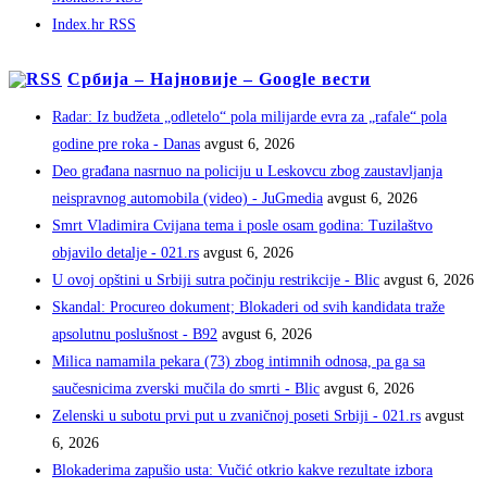
Index.hr RSS
Србија – Најновије – Google вести
Radar: Iz budžeta „odletelo“ pola milijarde evra za „rafale“ pola
godine pre roka - Danas
avgust 6, 2026
Deo građana nasrnuo na policiju u Leskovcu zbog zaustavljanja
neispravnog automobila (video) - JuGmedia
avgust 6, 2026
Smrt Vladimira Cvijana tema i posle osam godina: Tuzilaštvo
objavilo detalje - 021.rs
avgust 6, 2026
U ovoj opštini u Srbiji sutra počinju restrikcije - Blic
avgust 6, 2026
Skandal: Procureo dokument; Blokaderi od svih kandidata traže
apsolutnu poslušnost - B92
avgust 6, 2026
Milica namamila pekara (73) zbog intimnih odnosa, pa ga sa
saučesnicima zverski mučila do smrti - Blic
avgust 6, 2026
Zelenski u subotu prvi put u zvaničnoj poseti Srbiji - 021.rs
avgust
6, 2026
Blokaderima zapušio usta: Vučić otkrio kakve rezultate izbora