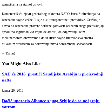
razmeštanja na stalnoj osnovi.
Komentarišući izjavu generalnog sekretara NATO Jensa Stoltenberga da
iznenadne vojne vežbe Rusije nisu transparentne i predvidive, Gruško je
naveo da iznenadne provere borbene gotovosti oružanih snaga predstavljaju
apsolutno legitiman vid vojne delatnosti, da odgovaraju svim
međunarodnim obavezama i da ih rusko vojno rukovodstvo smatra
efikasnim sredstvom za održavanje nivoa odbrambene sposobnosti.
– (Danas)
You Might Also Like
SAD će 2018. prestići Saudijsku Arabiju u proizvodnji
nafte
januar 20, 2018
Dačić upozorio Albance s juga Srbije da se ne igraju
vatrom