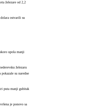
eta železare od 2,2
dolara ostvarili su
 skoro upola manji
smederevsku železaru
a pokazale su naredne
iri puta manji gubitak
avršena je ponovo sa