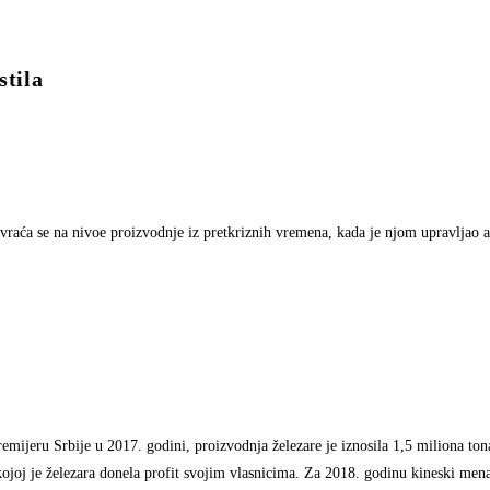
stila
aća se na nivoe proizvodnje iz pretkriznih vremena, kada je njom upravljao am
jeru Srbije u 2017. godini, proizvodnja železare je iznosila 1,5 miliona tona
 kojoj je železara donela profit svojim vlasnicima. Za 2018. godinu kineski men