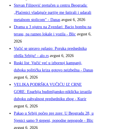
Stevan Filipović pretučen u centru Beograda:
„Plaćenici vladajuće partije me šutirali i udarali
metalnom stolicom“ - Danas
avgust 6, 2026
Drama u 3 ujutru na Zvezdari: Bacio bombu na
terasu, pa razneo lokale i vozila - Blic
avgust 6,
2026
Vučić se upravo oglasio: Poruka predsednika
obišla Srbiju! - alo.rs
avgust 6, 2026
Ruski list: Vučić već u izbornoj kampanji,
duboka politička kriza gotovo neizbežna - Danas
avgust 6, 2026
VELIKA PODRŠKA VUČIĆU IZ CRNE
GORE: Eparhija budimljansko-nikšićka izrazila
duboku zahvalnost predsedniku zbog - Kurir
avgust 6, 2026
Pakao u Srbiji počeo pre zore: U Beogradu 28, u
Sjenici samo 9 stepeni, popodne nepogode - Blic
avgust 6, 2026