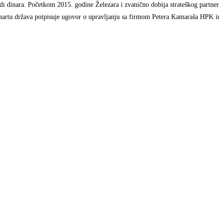
di dinara. Početkom 2015. godine Železara i zvanično dobija strateškog partne
u martu država potpisuje ugovor o upravljanju sa firmom Petera Kamaraša HPK i