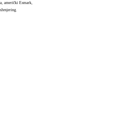
ra, američki Esmark,
nženjering.