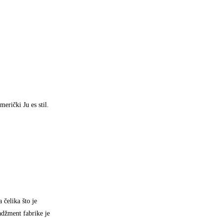
erički Ju es stil.
 čelika što je
adžment fabrike je