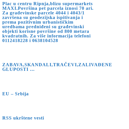
Plac u centru Ripnja,blizu supermarkets
MAXI.Površina pet parcela iznosi 70 ari.
Za građevinske parcele 4044 i 4043/1
završena su geodezijska ispitivanja i
prema pozitivnim urbanističkim
uredbama predniđeni su građevinski
objekti korisne površine od 800 metara
kvadratnih. Za više informacija telefoni
0112418228 i 0638104528
ZABAVA,SKANDALI,TRAČEVI,ZALIVAĐENE
GLUPOSTI …
EU – Srbija
RSS ukrštene vesti