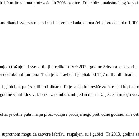
nih 1,9 miliona tona proizvedenih 2006. godine. To je blizu maksimalnog kapacit
 Amerikanci svojevremeno imali. U vreme kada je tona čelika vredela oko 1.000 
anjom tražnjom i sve jeftinijim čelikom. Već 2009. godine železara je ostvarila
 od oko milion tona. Tada je napravljen i gubitak od 14,7 milijardi dinara.
i gubici od po 15 milijardi dinara. To je već bilo previše za Ju es stil koji je 
godine vratili državi fabriku za simboličnih jedan dinar. Da je cena mnogo već
tat je četiri puta manja proizvodnja i prodaja nego prethodne godine, ali i čet
 suprotnom mogu da zatvore fabriku, raspaljeni su i gubici. Ta 2013. godina z