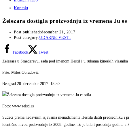
Index.hr RSS
Kontakt
Železara dostigla proizvodnju iz vremena Ju es 
Post published:
decembar 21, 2017
Post category:
UDARNE VESTI
Facebook
Tweet
Železara u Smederevu, sada pod imenom Hestil i u rukama kineskih vlasnika vr
Piše: Miloš Obradović
Beograd 20. decembar 2017. 18:30
Foto: www.zelsd.rs
Sudeći prema nedavnim izjavama menadžmenta Hestila datih predsedniku i premi
identično nivou proizvodnje iz 2008. godine. To je bila i poslednja godina u