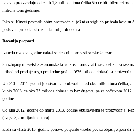
najavio proizvodnju od celih 1,8 miliona tona čelika što će biti blizu rekord
miliona tona godišnje.
Iako su Kinezi povratili obim proizvodnje, još nisu stigli do prihoda koje su
poslovne prihode od čak 1,15 milijardi dolara.
Decenija propasti
Između ove dve godine nalazi se decenija propasti srpske železare.
Sa izbijanjem svetske ekonomske krize kreće sunovrat tržišta čelika, sa sve m
prihod od prodaje nego prethodne godine (636 miliona dolara) sa proizvodnjom
U 2010. i 2011. godini je ostvarena proizvodnja od oko milion tona čelika, ali 
kupio 2003. za oko 23 miliona dolara i to bez dugova, pa su početkom 2012. 
godine.
Od jula 2012. godine do marta 2013. godine obustavljena je proizvodnja. Rezul
(svega 3,2 milijarde dinara).
Kada su vlasti 2013. godine ponovo potpalile visoku peć sa objašnjenjem da u