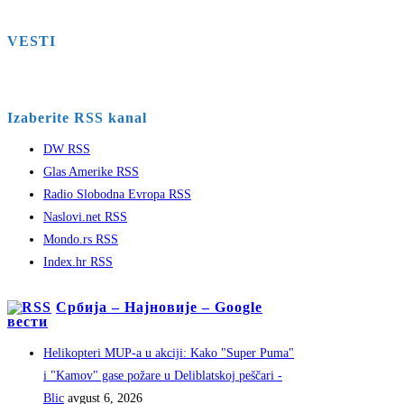
VESTI
Izaberite RSS kanal
DW RSS
Glas Amerike RSS
Radio Slobodna Evropa RSS
Naslovi.net RSS
Mondo.rs RSS
Index.hr RSS
Србија – Најновије – Google
вести
Helikopteri MUP-a u akciji: Kako "Super Puma"
i "Kamov" gase požare u Deliblatskoj peščari -
Blic
avgust 6, 2026