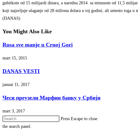
gubitkom od 15 milijardi dinara, a naredna 2014. sa minusom od 11,5 milijar
koji najavljuje ulaganje od 28 miliona dolara u toj godini, ali umesto toga 
(DANAS)
You Might Also Like
Rusa sve manje u Crnoj Gori
mart 15, 2015
DANAS VESTI
januar 11, 2017
Чеси преузели Марфин банку у Србији
mart 3, 2017
Press Escape to close
the search panel.