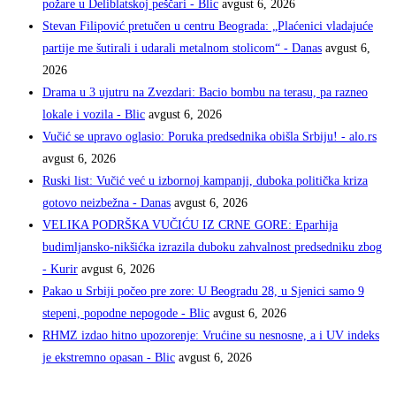
požare u Deliblatskoj peščari - Blic
avgust 6, 2026
Stevan Filipović pretučen u centru Beograda: „Plaćenici vladajuće
partije me šutirali i udarali metalnom stolicom“ - Danas
avgust 6,
2026
Drama u 3 ujutru na Zvezdari: Bacio bombu na terasu, pa razneo
lokale i vozila - Blic
avgust 6, 2026
Vučić se upravo oglasio: Poruka predsednika obišla Srbiju! - alo.rs
avgust 6, 2026
Ruski list: Vučić već u izbornoj kampanji, duboka politička kriza
gotovo neizbežna - Danas
avgust 6, 2026
VELIKA PODRŠKA VUČIĆU IZ CRNE GORE: Eparhija
budimljansko-nikšićka izrazila duboku zahvalnost predsedniku zbog
- Kurir
avgust 6, 2026
Pakao u Srbiji počeo pre zore: U Beogradu 28, u Sjenici samo 9
stepeni, popodne nepogode - Blic
avgust 6, 2026
RHMZ izdao hitno upozorenje: Vrućine su nesnosne, a i UV indeks
je ekstremno opasan - Blic
avgust 6, 2026