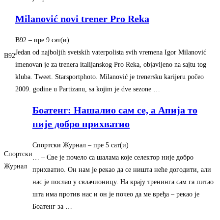
Milanović novi trener Pro Reka
B92
– ‎пре 9 сат(и)‎
Jedan od najboljih svetskih vaterpolista svih vremena Igor Milanović
B92
imenovan je za trenera italijanskog Pro Reka, objavljeno na sajtu tog
kluba. Tweet. Starsportphoto. Milanović je trenersku karijeru počeo
2009. godine u Partizanu, sa kojim je dve sezone …
Боатенг: Нашалио сам се, а Апија то
није добро прихватио
Спортски Журнал
– ‎пре 5 сат(и)‎
Спортски
… – Све је почело са шалама које селектор није добро
Журнал
прихватио. Он нам је рекао да се ништа неће догодити, али
нас је послао у свлачионицу. На крају тренинга сам га питао
шта има против нас и он је почео да ме вређа – рекао је
Боатенг за …