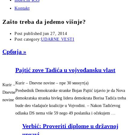
Index.hr RSS
Kontakt
Zašto treba da jedemo višnje?
Post published:
jun 27, 2014
Post category:
UDARNE VESTI
Србија »
Pajtić zove Tadića u vojvođansku vlast
Kurir – Dnevne novine
– ‎пре 30 минут(а)‎
Kurir –
Predsednik Demokratske stranke Bojan Pajtić izjavio je da Nova
Dnevne
demokratska stranka bivšeg lidera demokrata Borisa Tadića treba
novine
bude deo vladajuće koalicije u Vojvodini. – Nakon Tadićevog
odlaska DS nema više 59 nego 49 poslanika i očekujem …
Verbić: Proveriti diplome u državnoj
upravi