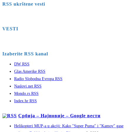
RSS ukrštene vesti
VESTI
Izaberite RSS kanal
DW RSS
Glas Amerike RSS
Radio Slobodna Evropa RSS
Naslovi.net RSS
Mondo.rs RSS
Index.hr RSS
Србија – Најновије – Google вести
Helikopteri MUP-a u akciji: Kako "Super Puma" i "Kamov" gase