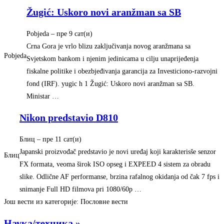
Žugić: Uskoro novi aranžman sa SB
Pobjeda
– ‎пре 9 сат(и)‎
Crna Gora je vrlo blizu zaključivanja novog aranžmana sa
Pobjeda
Svjetskom bankom i njenim jedinicama u cilju unaprijeđenja
fiskalne politike i obezbjeđivanja garancija za Investiciono-razvojni
fond (IRF). yugic h 1 Žugić: Uskoro novi aranžman sa SB.
Ministar …
Nikon predstavio D810
Блиц
– ‎пре 11 сат(и)‎
Japanski proizvođač predstavio je novi uređaj koji karakterisše senzor
Блиц
FX formata, veoma širok ISO opseg i EXPEED 4 sistem za obradu
slike. Odlične AF performanse, brzina rafalnog okidanja od čak 7 fps i
snimanje Full HD filmova pri 1080/60p …
Још вести из категорије: Пословне вести
Наука/техника »