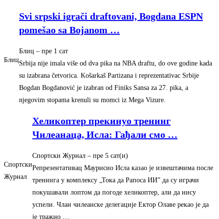
Svi srpski igrači draftovani, Bogdana ESPN
pomešao sa Bojanom
…
Блиц
– ‎пре 1 сат‎
Блиц
Srbija nije imala više od dva pika na NBA draftu, do ove godine kada
su izabrana četvorica. Košarkaš Partizana i reprezentativac Srbije
Bogdan Bogdanović je izabran od Finiks Sansa za 27. pika, a
njegovim stopama krenuli su momci iz Mega Vizure.
Хеликоптер прекинуо тренинг
Чилеанаца, Исла: Гађали смо
…
Спортски Журнал
– ‎пре 5 сат(и)‎
Спортски
Репрезентативац Маурисио Исла казао је извештачима после
Журнал
тренинга у комплексу „Тока да Рапоса ИИ” да су играчи
покушавали лоптом да погоде хеликоптер, али да нису
успели. Члан чилеанске делегације Ектор Олаве рекао је да
је тражио …