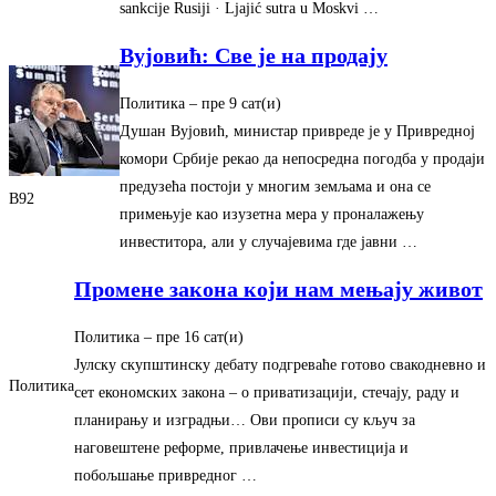
sankcije Rusiji · Ljajić sutra u Moskvi …
Вујовић: Све је на продају
Политика
– ‎пре 9 сат(и)‎
Душан Вујовић, министар привреде је у Привредној
комори Србије рекао да непосредна погодба у продаји
предузећа постоји у многим земљама и она се
B92
примењује као изузетна мера у проналажењу
инвеститора, али у случајевима где јавни …
Промене закона који нам мењају живот
Политика
– ‎пре 16 сат(и)‎
Јулску скупштинску дебату подгреваће готово свакодневно и
Политика
сет економских закона – о приватизацији, стечају, раду и
планирању и изградњи… Ови прописи су кључ за
наговештене реформе, привлачење инвестиција и
побољшање привредног …