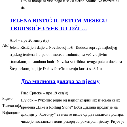
I to ni manje ni više nego u seksi Šeron Stoun! Ne možete ni
da …
JELENA RISTIĆ IU PETOM MESECU
TRUDNOĆE UVEK U LOŽI
…
Alo!
– ‎пре 20 минут(а)‎
Alo!
Jelena Ristić je i dalje u Novakovoj loži. Buduća supruga najboljeg
srpskog tenisera i u petom mesecu trudnoće, sa već vidljivim
stomakom, u Londonu bodri Novaka sa tribina, ovoga puta u duelu sa
Štepanekom, koji je Đoković rešio u svoju korist sa 3:1 u …
Два милиона долара за пјесму
Глас Српске
– ‎пре 19 сат(и)‎
Радио
Њујорк – Рукопис једне од најпопуларнијих пјесама свих
Телевизија
времена „Like a Rolling Stone“ Боба Дилана продат је на
Војводине
аукцији у „Сотбију“ за нешто више од два милиона долара,
чиме је постављен нови рекорд за рокенрол пјесму. Ријеч је