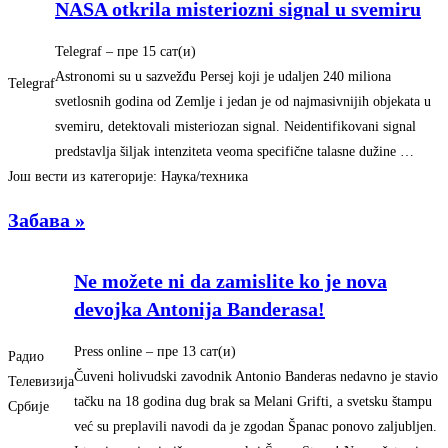
NASA otkrila misteriozni signal u svemiru
Telegraf
– ‎пре 15 сат(и)‎
Astronomi su u sazvežđu Persej koji je udaljen 240 miliona
Telegraf
svetlosnih godina od Zemlje i jedan je od najmasivnijih objekata u
svemiru, detektovali misteriozan signal. Neidentifikovani signal
predstavlja šiljak intenziteta veoma specifične talasne dužine …
Још вести из категорије: Наука/техника
Забава »
Ne možete ni da zamislite ko je nova
devojka Antonija Banderasa!
Press online
– ‎пре 13 сат(и)‎
Радио
Čuveni holivudski zavodnik Antonio Banderas nedavno je stavio
Телевизија
tačku na 18 godina dug brak sa Melani Grifti, a svetsku štampu
Србије
već su preplavili navodi da je zgodan Španac ponovo zaljubljen.