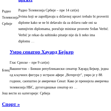
Радио Телевизија Србије
– ‎пре 14 сат(и)‎
Радио
Svima koji se zapošljavaju u državnoj upravi trebalo bi proveriti
Телевизија
diplome kako se ne bi dešavalo da za državu rade oni sa
Србије
sumnjivim diplomama, poručuje ministar prosvete Srđan Verbić.
Verbić je rekao da suštinsko pitanje nije da li neko ima
diplomu …
Умро сенатор Хауард Бејкер
Глас Српске
– ‎пре 9 сат(и)‎
Вашингтон – Бивши републикански сенатор Хауард Бејкер, једна
Блиц
од кључних фигура у истрази афере „Вотергејт“, умро је у 88.
години, саопштио је амерички Сенат. Како је пренијела америчка
телевизија НБС, дугогодишњи сенатор из …
Још вести из категорије: Србија
Спорт »