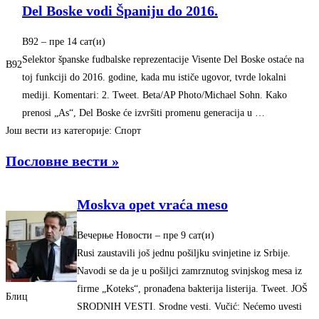
Del Boske vodi Španiju do 2016.
B92
– ‎пре 14 сат(и)‎
Selektor španske fudbalske reprezentacije Visente Del Boske ostaće na
B92
toj funkciji do 2016. godine, kada mu ističe ugovor, tvrde lokalni
mediji. Komentari: 2. Tweet. Beta/AP Photo/Michael Sohn. Kako
prenosi „As“, Del Boske će izvršiti promenu generacija u …
Још вести из категорије: Спорт
Пословне вести »
Moskva opet vraća meso
Вечерње Новости
– ‎пре 9 сат(и)‎
Rusi zaustavili još jednu pošiljku svinjetine iz Srbije.
Navodi se da je u pošiljci zamrznutog svinjskog mesa iz
firme „Koteks“, pronađena bakterija listerija. Tweet. JOŠ
Блиц
SRODNIH VESTI. Srodne vesti. Vučić: Nećemo uvesti