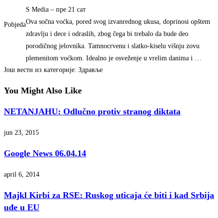
S Media
– ‎пре 21 сат‎
Ova sočna voćka, pored svog izvanrednog ukusa, doprinosi opštem
Pobjeda
zdravlju i dece i odraslih, zbog čega bi trebalo da bude deo
porodičnog jelovnika. Tamnocrvenu i slatko-kiselu višnju zovu
plemenitom voćkom. Idealno je osveženje u vrelim danima i …
Још вести из категорије: Здравље
You Might Also Like
NETANJAHU: Odlučno protiv stranog diktata
jun 23, 2015
Google News 06.04.14
april 6, 2014
Majkl Kirbi za RSE: Ruskog uticaja će biti i kad Srbija
uđe u EU