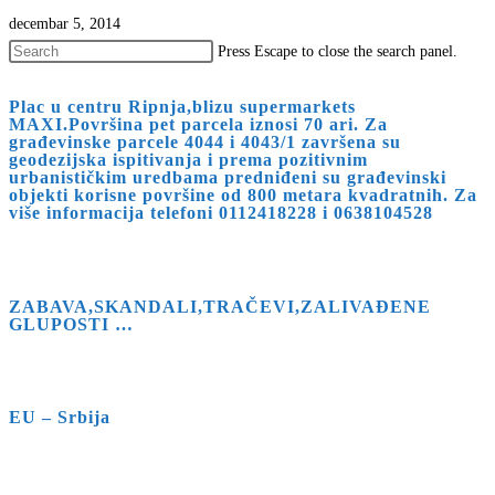
decembar 5, 2014
Press Escape to close the search panel.
Plac u centru Ripnja,blizu supermarkets
MAXI.Površina pet parcela iznosi 70 ari. Za
građevinske parcele 4044 i 4043/1 završena su
geodezijska ispitivanja i prema pozitivnim
urbanističkim uredbama predniđeni su građevinski
objekti korisne površine od 800 metara kvadratnih. Za
više informacija telefoni 0112418228 i 0638104528
ZABAVA,SKANDALI,TRAČEVI,ZALIVAĐENE
GLUPOSTI …
EU – Srbija