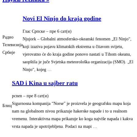
Novi El Ninjo do kraja godine
Глас Српске
– ‎пре 6 сат(и)‎
Радио
Njujork – Globalni atmosfersko-okeanski fenomen „El Ninjo“,
Телевизија
koji izaziva pojavu klimatskih ekstrema u čitavom svijetu,
Србије
vjerovatno će do kraja godine ponovo nastati u Tihom okeanu,
saopštila je juče Svjetska meteorološka organizacija (SMO). „El
Ninjo“, kojeg …
SAD i Kina u sajber ratu
pcnen
– ‎пре 8 сат(и)‎
Sigurnosna kompanija “Norse” je proizvela je geografsku mapu koja
Блиц
nam na globalnom nivou prikazuje hakerske napade i to u realnom
vremenu. Interaktivna mapa prikazuje ko koga najviše napada i kakva
vrsta napada je upotrijebljena. Podaci na mapi …