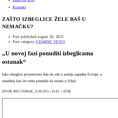
Index.hr RSS
Kontakt
ZAŠTO IZBEGLICE ŽELE BAŠ U
NEMAČKU?
Post published:
avgust 26, 2015
Post category:
UDARNE VESTI
„U novoj fazi ponuditi izbeglicama
ostanak“
Iako izbeglice prvenstveno žele da odu u zemlje zapadne Evrope, u
narednoj fazi im treba ponuditi da ostanu u Srbiji.
IZVOR: B92
UTORAK, 25.08.2015. | 16:43 ->
17:52