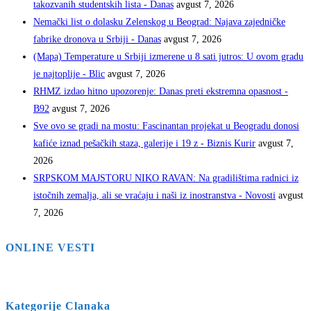
takozvanih studentskih lista - Danas
avgust 7, 2026
Nemački list o dolasku Zelenskog u Beograd: Najava zajedničke
fabrike dronova u Srbiji - Danas
avgust 7, 2026
(Mapa) Temperature u Srbiji izmerene u 8 sati jutros: U ovom gradu
je najtoplije - Blic
avgust 7, 2026
RHMZ izdao hitno upozorenje: Danas preti ekstremna opasnost -
B92
avgust 7, 2026
Sve ovo se gradi na mostu: Fascinantan projekat u Beogradu donosi
kafiće iznad pešačkih staza, galerije i 19 z - Biznis Kurir
avgust 7,
2026
SRPSKOM MAJSTORU NIKO RAVAN: Na gradilištima radnici iz
istočnih zemalja, ali se vraćaju i naši iz inostranstva - Novosti
avgust
7, 2026
ONLINE VESTI
Kategorije Clanaka