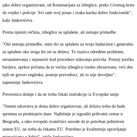
jako dobro organizovani, od Komesarijata za izbeglice, preko Crvenog krsta
do vojske i policije. Svi rade svoj posao i svaka karika dobro funkcioniše“,
kaže Jankovićeva.
Prema njenim rečima, izbeglice su uplašene, ali nemaju primedbe.
“Oni nemaju primedbe, osim što su uplašeni za svoju budućnost i generalno
su uplašeni oko svega što im se dešava. To izaziva određene probleme,
nerazumevanja i nejasnoće kod procedure izdavanja potvrda. Postoji jezička
barijera, uprkos pričama da je većina izbeglica visoko obrazovana, veći deo
njih ne govori englesku, postoje prevodioci, ali to nije dovoljno“,
napominje Jankovićeva.
Poverenica dodaje i da ne treba čekati instrukcije iz Evropske unije.
“Sistem zdravstva je dosta dobro organizovan, ali država treba da bude
spremna za predstojeće dane. Najhitnije je izgraditi prihvatni centar u
Beogradu, a iako evropski zvaničnici navode da je potreban jedinstven
sistem EU, ne treba da čekamo EU. Potrebno je kvalitetnije upravljanje
migracijama u Srbiji“, ističe Jankovićeva.