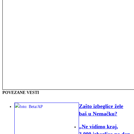
POVEZANE VESTI
Zašto izbeglice žele
baš u Nemačku?
„Ne vidimo kraj,
3.000 izbeglica na dan