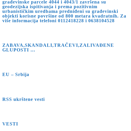
građevinske parcele 4044 i 4043/1 završena su
geodezijska ispitivanja i prema pozitivnim
urbanističkim uredbama predniđeni su građevinski
objekti korisne površine od 800 metara kvadratnih. Za
više informacija telefoni 0112418228 i 0638104528
ZABAVA,SKANDALI,TRAČEVI,ZALIVAĐENE
GLUPOSTI …
EU – Srbija
RSS ukrštene vesti
VESTI