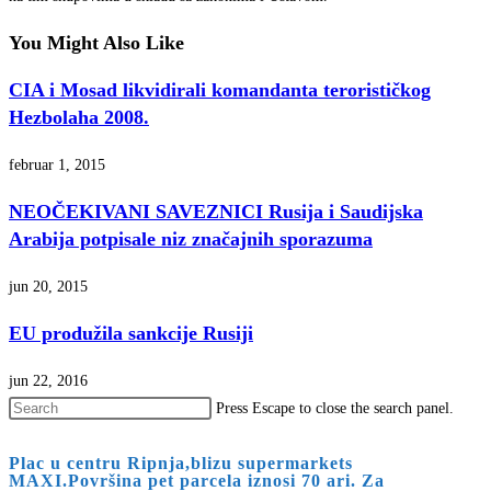
You Might Also Like
CIA i Mosad likvidirali komandanta terorističkog
Hezbolaha 2008.
februar 1, 2015
NEOČEKIVANI SAVEZNICI Rusija i Saudijska
Arabija potpisale niz značajnih sporazuma
jun 20, 2015
EU produžila sankcije Rusiji
jun 22, 2016
Press Escape to close the search panel.
Plac u centru Ripnja,blizu supermarkets
MAXI.Površina pet parcela iznosi 70 ari. Za