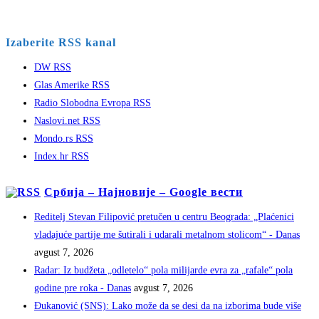
Izaberite RSS kanal
DW RSS
Glas Amerike RSS
Radio Slobodna Evropa RSS
Naslovi.net RSS
Mondo.rs RSS
Index.hr RSS
Србија – Најновије – Google вести
Reditelj Stevan Filipović pretučen u centru Beograda: „Plaćenici
vladajuće partije me šutirali i udarali metalnom stolicom“ - Danas
avgust 7, 2026
Radar: Iz budžeta „odletelo“ pola milijarde evra za „rafale“ pola
godine pre roka - Danas
avgust 7, 2026
Đukanović (SNS): Lako može da se desi da na izborima bude više