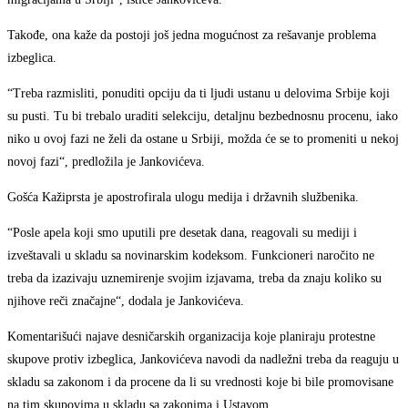
Takođe, ona kaže da postoji još jedna mogućnost za rešavanje problema
izbeglica.
“Treba razmisliti, ponuditi opciju da ti ljudi ustanu u delovima Srbije koji
su pusti. Tu bi trebalo uraditi selekciju, detaljnu bezbednosnu procenu, iako
niko u ovoj fazi ne želi da ostane u Srbiji, možda će se to promeniti u nekoj
novoj fazi“, predložila je Jankovićeva.
Gošća Kažiprsta je apostrofirala ulogu medija i državnih službenika.
“Posle apela koji smo uputili pre desetak dana, reagovali su mediji i
izveštavali u skladu sa novinarskim kodeksom. Funkcioneri naročito ne
treba da izazivaju uznemirenje svojim izjavama, treba da znaju koliko su
njihove reči značajne“, dodala je Jankovićeva.
Komentarišući najave desničarskih organizacija koje planiraju protestne
skupove protiv izbeglica, Jankovićeva navodi da nadležni treba da reaguju u
skladu sa zakonom i da procene da li su vrednosti koje bi bile promovisane
na tim skupovima u skladu sa zakonima i Ustavom.