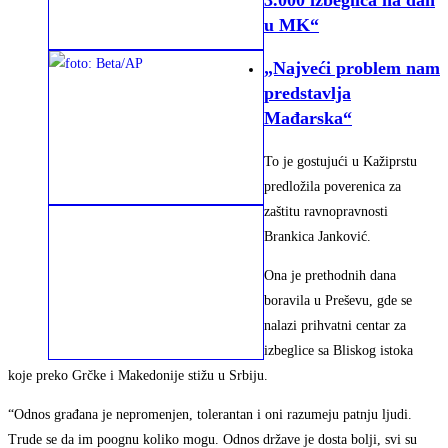
u MK“
„Najveći problem nam
predstavlja
Mađarska“
To je gostujući u Kažiprstu
predložila poverenica za
zaštitu ravnopravnosti
Brankica Janković.
Ona je prethodnih dana
boravila u Preševu, gde se
nalazi prihvatni centar za
izbeglice sa Bliskog istoka
koje preko Grčke i Makedonije stižu u Srbiju.
“Odnos građana je nepromenjen, tolerantan i oni razumeju patnju ljudi.
Trude se da im poognu koliko mogu. Odnos države je dosta bolji, svi su