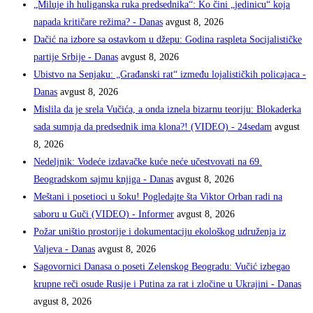
„Miluje ih huliganska ruka predsednika“: Ko čini „jedinicu“ koja
napada kritičare režima? - Danas
avgust 8, 2026
Dačić na izbore sa ostavkom u džepu: Godina raspleta Socijalističke
partije Srbije - Danas
avgust 8, 2026
Ubistvo na Senjaku: „Građanski rat“ između lojalističkih policajaca -
Danas
avgust 8, 2026
Mislila da je srela Vučića, a onda iznela bizarnu teoriju: Blokaderka
sada sumnja da predsednik ima klona?! (VIDEO) - 24sedam
avgust
8, 2026
Nedeljnik: Vodeće izdavačke kuće neće učestvovati na 69.
Beogradskom sajmu knjiga - Danas
avgust 8, 2026
Meštani i posetioci u šoku! Pogledajte šta Viktor Orban radi na
saboru u Guči (VIDEO) - Informer
avgust 8, 2026
Požar uništio prostorije i dokumentaciju ekološkog udruženja iz
Valjeva - Danas
avgust 8, 2026
Sagovornici Danasa o poseti Zelenskog Beogradu: Vučić izbegao
krupne reči osude Rusije i Putina za rat i zločine u Ukrajini - Danas
avgust 8, 2026