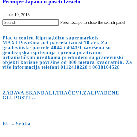
Premijer Japana u poseti Izraelu
januar 19, 2015
Press Escape to close the search panel.
Plac u centru Ripnja,blizu supermarkets
MAXI.Površina pet parcela iznosi 70 ari. Za
građevinske parcele 4044 i 4043/1 završena su
geodezijska ispitivanja i prema pozitivnim
urbanističkim uredbama predniđeni su građevinski
objekti korisne površine od 800 metara kvadratnih. Za
više informacija telefoni 0112418228 i 0638104528
ZABAVA,SKANDALI,TRAČEVI,ZALIVAĐENE
GLUPOSTI …
EU – Srbija