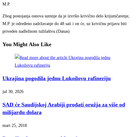
M.P.
Zbog postojanja osnova sumnje da je izvršio krivično delo krijumčarenje,
M.P. je određeno zadržavanje do 48 sati i on će, uz krivičnu prijavu biti
priveden nadležnom tužilaštvu.(Danas)
You Might Also Like
Ukrajina pogodila jednu Lukoilovu rafineriju
jul 30, 2026
SAD će Saudijskoj Arabiji prodati oružja za više od
milijardu dolara
mart 25, 2018