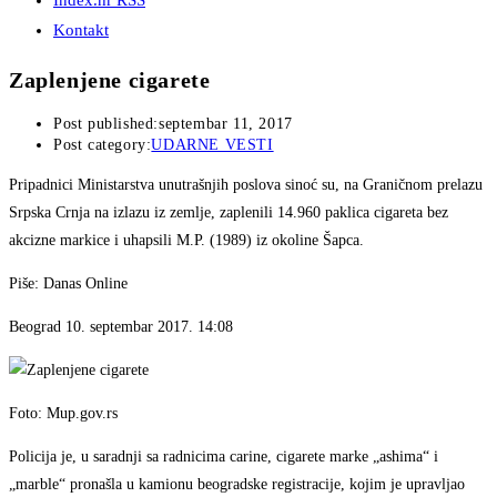
Index.hr RSS
Kontakt
Zaplenjene cigarete
Post published:
septembar 11, 2017
Post category:
UDARNE VESTI
Pripadnici Ministarstva unutrašnjih poslova sinoć su, na Graničnom prelazu
Srpska Crnja na izlazu iz zemlje, zaplenili 14.960 paklica cigareta bez
akcizne markice i uhapsili M.P. (1989) iz okoline Šapca.
Piše: Danas Online
Beograd 10. septembar 2017. 14:08
Foto: Mup.gov.rs
Policija je, u saradnji sa radnicima carine, cigarete marke „ashima“ i
„marble“ pronašla u kamionu beogradske registracije, kojim je upravljao