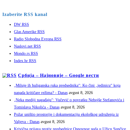
Izaberite RSS kanal
DW RSS
Glas Amerike RSS
Radio Slobodna Evropa RSS
Naslovi.net RSS
Mondo.rs RSS
Index.hr RSS
Србија – Најновије – Google вести
„Miluje ih huliganska ruka predsednika“: Ko čini „jedinicu“ koja
napada kritičare režima? - Danas
avgust 8, 2026
„Neka mediji nagađaju“: Vučević o povratku Nebojše Stefanovića i
Tomislava Nikolića - Danas
avgust 8, 2026
Požar uništio prostorije i dokumentaciju ekološkog udruženja iz
Valjeva - Danas
avgust 8, 2026
Krivična prijava protiv predsednice Osnovnog suda u Užicu Sunčice