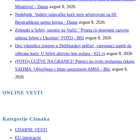
Misailović - Danas
avgust 8, 2026
Nedeljnik: Vodeće izdavačke kuće neće učestvovati na 69.
Beogradskom sajmu knjiga - Danas
avgust 8, 2026
Zelenski u Srbiji, ugostio ga Vučić: "Poseta će doprineti razvoju
odnosa Srbije i Ukrajine" FOTO - B92
avgust 8, 2026
Deo vikendica izgoreo u Deliblatskoj peščari, vatrogasci uspeli da
odbrane kuće: U Srbiji aktivno šest požara - 021.rs
avgust 8, 2026
(FOTO) GUŽVE NA GRANICI! Putnici na ovim prelazima čekaju
SATIMA: Objavljeno i hitno upozorenje AMSS - Blic
avgust 8,
2026
ONLINE VESTI
Kategorije Clanaka
UDARNE VESTI
EU-integracije