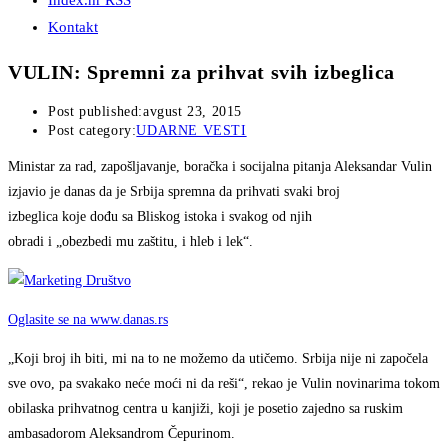
Index.hr RSS
Kontakt
VULIN: Spremni za prihvat svih izbeglica
Post published:
avgust 23, 2015
Post category:
UDARNE VESTI
Ministar za rad, zapošljavanje, boračka i socijalna pitanja Aleksandar Vulin
izjavio je danas da je Srbija spremna da prihvati svaki broj
izbeglica koje dođu sa Bliskog istoka i svakog od njih
obradi i „obezbedi mu zaštitu, i hleb i lek“.
Oglasite se na www.danas.rs
„Koji broj ih biti, mi na to ne možemo da utičemo. Srbija nije ni započela
sve ovo, pa svakako neće moći ni da reši“, rekao je Vulin novinarima tokom
obilaska prihvatnog centra u kanjiži, koji je posetio zajedno sa ruskim
ambasadorom Aleksandrom Čepurinom.