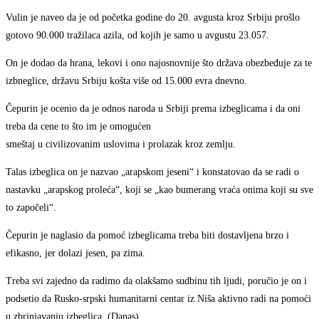
Vulin je naveo da je od početka godine do 20. avgusta kroz Srbiju prošlo
gotovo 90.000 tražilaca azila, od kojih je samo u avgustu 23.057.
On je dodao da hrana, lekovi i ono najosnovnije što država obezbeđuje za te
izbneglice, državu Srbiju košta više od 15.000 evra dnevno.
Čepurin je ocenio da je odnos naroda u Srbiji prema izbeglicama i da oni
treba da cene to što im je omogućen
smeštaj u civilizovanim uslovima i prolazak kroz zemlju.
Talas izbeglica on je nazvao „arapskom jeseni“ i konstatovao da se radi o
nastavku „arapskog proleća“, koji se „kao bumerang vraća onima koji su sve
to započeli“.
Čepurin je naglasio da pomoć izbeglicama treba biti dostavljena brzo i
efikasno, jer dolazi jesen, pa zima.
Treba svi zajedno da radimo da olakšamo sudbinu tih ljudi, poručio je on i
podsetio da Rusko-srpski humanitarni centar iz Niša aktivno radi na pomoći
u zbrinjavanju izbeglica. (Danas)