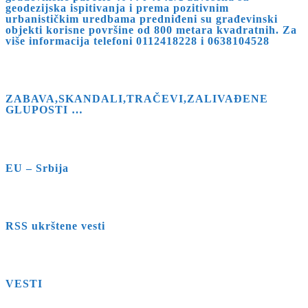
geodezijska ispitivanja i prema pozitivnim
urbanističkim uredbama predniđeni su građevinski
objekti korisne površine od 800 metara kvadratnih. Za
više informacija telefoni 0112418228 i 0638104528
ZABAVA,SKANDALI,TRAČEVI,ZALIVAĐENE
GLUPOSTI …
EU – Srbija
RSS ukrštene vesti
VESTI