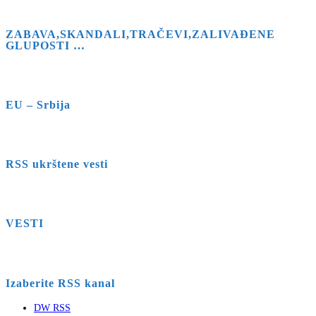
ZABAVA,SKANDALI,TRAČEVI,ZALIVAĐENE
GLUPOSTI …
EU – Srbija
RSS ukrštene vesti
VESTI
Izaberite RSS kanal
DW RSS