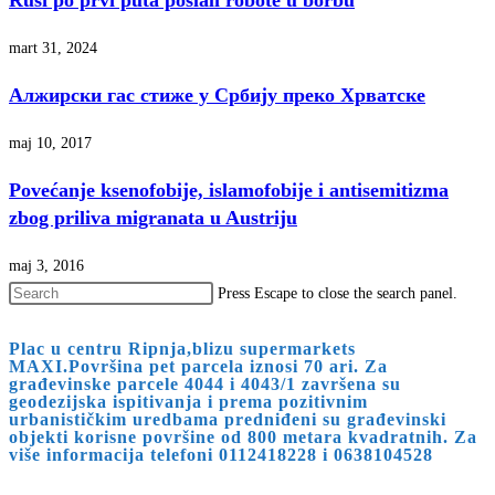
Rusi po prvi puta poslali robote u borbu
mart 31, 2024
Алжирски гас стиже у Србију преко Хрватске
maj 10, 2017
Povećanje ksenofobije, islamofobije i antisemitizma
zbog priliva migranata u Austriju
maj 3, 2016
Press Escape to close the search panel.
Plac u centru Ripnja,blizu supermarkets
MAXI.Površina pet parcela iznosi 70 ari. Za
građevinske parcele 4044 i 4043/1 završena su
geodezijska ispitivanja i prema pozitivnim
urbanističkim uredbama predniđeni su građevinski
objekti korisne površine od 800 metara kvadratnih. Za
više informacija telefoni 0112418228 i 0638104528