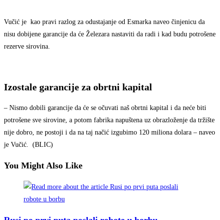
Vučić je kao pravi razlog za odustajanje od Esmarka naveo činjenicu da
nisu dobijene garancije da će Železara nastaviti da radi i kad budu potrošene
rezerve sirovina.
Izostale garancije za obrtni kapital
– Nismo dobili garancije da će se očuvati naš obrtni kapital i da neće biti
potrošene sve sirovine, a potom fabrika napuštena uz obrazloženje da tržište
nije dobro, ne postoji i da na taj načić izgubimo 120 miliona dolara – naveo
je Vučić. (BLIC)
You Might Also Like