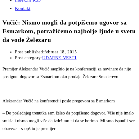
Index.hr RSS
Kontakt
Vučić: Nismo mogli da potpišemo ugovor sa
Esmarkom, potražićemo najbolje ljude u svetu
da vode Železaru
Post published:
februar 18, 2015
Post category:
UDARNE VESTI
Premijer Aleksandar Vučić saopštio je na konferenciji za novinare da nije
postignut dogovor sa Esmarkom oko prodaje Železare Smederevo.
Aleksandar Vučić na konferenciji posle pregovora sa Esmarkom
– Do poslednjeg trenutka sam želeo da potpišemo dogovor. Više nije imalo
smisla i nismo mogli više da izdržimo ni da se borimo. Mi smo ispunili sve
obaveze – saopštio je premijer.