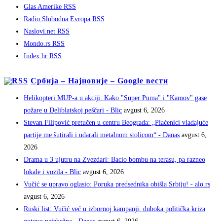
Glas Amerike RSS
Radio Slobodna Evropa RSS
Naslovi.net RSS
Mondo.rs RSS
Index.hr RSS
Србија – Најновије – Google вести
Helikopteri MUP-a u akciji: Kako "Super Puma" i "Kamov" gase
požare u Deliblatskoj peščari - Blic
avgust 6, 2026
Stevan Filipović pretučen u centru Beograda: „Plaćenici vladajuće
partije me šutirali i udarali metalnom stolicom“ - Danas
avgust 6,
2026
Drama u 3 ujutru na Zvezdari: Bacio bombu na terasu, pa razneo
lokale i vozila - Blic
avgust 6, 2026
Vučić se upravo oglasio: Poruka predsednika obišla Srbiju! - alo.rs
avgust 6, 2026
Ruski list: Vučić već u izbornoj kampanji, duboka politička kriza