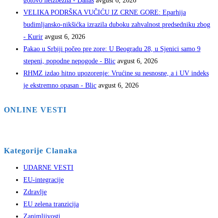
gotovo neizbežna - Danas
avgust 6, 2026
VELIKA PODRŠKA VUČIĆU IZ CRNE GORE: Eparhija
budimljansko-nikšićka izrazila duboku zahvalnost predsedniku zbog
- Kurir
avgust 6, 2026
Pakao u Srbiji počeo pre zore: U Beogradu 28, u Sjenici samo 9
stepeni, popodne nepogode - Blic
avgust 6, 2026
RHMZ izdao hitno upozorenje: Vrućine su nesnosne, a i UV indeks
je ekstremno opasan - Blic
avgust 6, 2026
ONLINE VESTI
Kategorije Clanaka
UDARNE VESTI
EU-integracije
Zdravlje
EU zelena tranzicija
Zanimljivosti