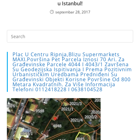
u Istanbul!
septembar 28, 2017
Pre
Es
to
Plac U Centru Ripnja,blizu Supermarkets
clo
MAXI.Površina Pet Parcela Iznosi 70 Ari. Za
Građevinske Parcele 4044 I 4043/1 Završena
the
Su Geodezijska Ispitivanja I Prema Pozitivnim
sea
Urbanističkim Uredbama Predniđeni Su
Građevinski Objekti Korisne Površine Od 800
pan
Metara Kvadratnih. Za Više Informacija
Telefoni 0112418228 I 0638104528