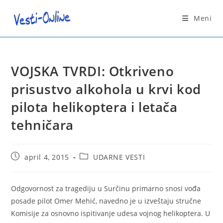
Skip
to
Meni
content
VOJSKA TVRDI: Otkriveno
prisustvo alkohola u krvi kod
pilota helikoptera i letača
tehničara
Post
Post
april 4, 2015
UDARNE VESTI
published:
category:
Odgovornost za tragediju u Surčinu primarno snosi vođa
posade pilot Omer Mehić, navedno je u izveštaju stručne
Komisije za osnovno ispitivanje udesa vojnog helikoptera. U