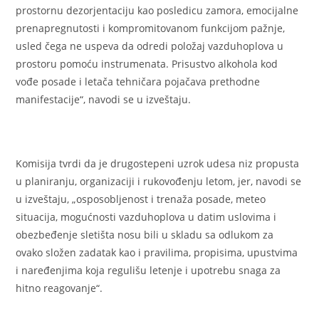
prostornu dezorjentaciju kao posledicu zamora, emocijalne
prenapregnutosti i kompromitovanom funkcijom pažnje,
usled čega ne uspeva da odredi položaj vazduhoplova u
prostoru pomoću instrumenata. Prisustvo alkohola kod
vođe posade i letača tehničara pojačava prethodne
manifestacije“, navodi se u izveštaju.
Komisija tvrdi da je drugostepeni uzrok udesa niz propusta
u planiranju, organizaciji i rukovođenju letom, jer, navodi se
u izveštaju, „osposobljenost i trenaža posade, meteo
situacija, mogućnosti vazduhoplova u datim uslovima i
obezbeđenje sletišta nosu bili u skladu sa odlukom za
ovako složen zadatak kao i pravilima, propisima, upustvima
i naređenjima koja regulišu letenje i upotrebu snaga za
hitno reagovanje“.