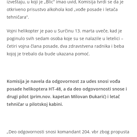
izveštaju, u koji je „Blic“ imao uvid, Komisija tvrdi se da je
otkriveno prisustvo alkohola kod „vođe posade i letača
tehničara“.
Vojni helikopter je pao u Surčinu 13. marta uveče, kad je
poginulo svih sedam osoba koje su se nalazile u letelici –
četiri vojna člana posade, dva zdravstvena radnika i beba
kojoj je trebalo da bude ukazana pomoć.
Komisija je navela da odgovornost za udes snosi vođa
posade helikoptera HT-48, a da deo odgovornosti snose i
drugi pilot (prim.nov. kapetan Milovan Đukarić) i letač
tehničar u pilotskoj kabini.
„Deo odgovornosti snosi komandant 204. vbr zbog propusta