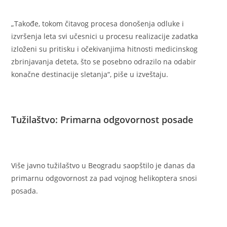
„Takođe, tokom čitavog procesa donošenja odluke i
izvršenja leta svi učesnici u procesu realizacije zadatka
izloženi su pritisku i očekivanjima hitnosti medicinskog
zbrinjavanja deteta, što se posebno odrazilo na odabir
konačne destinacije sletanja“, piše u izveštaju.
Tužilaštvo: Primarna odgovornost posade
Više javno tužilaštvo u Beogradu saopštilo je danas da
primarnu odgovornost za pad vojnog helikoptera snosi
posada.