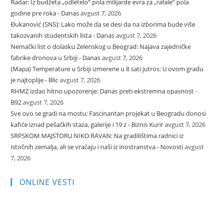
Radar: Iz budžeta „odletelo“ pola milijarde evra za „rafale“ pola
godine pre roka - Danas
avgust 7, 2026
Đukanović (SNS): Lako može da se desi da na izborima bude više
takozvanih studentskih lista - Danas
avgust 7, 2026
Nemački list o dolasku Zelenskog u Beograd: Najava zajedničke
fabrike dronova u Srbiji - Danas
avgust 7, 2026
(Mapa) Temperature u Srbiji izmerene u 8 sati jutros: U ovom gradu
je najtoplije - Blic
avgust 7, 2026
RHMZ izdao hitno upozorenje: Danas preti ekstremna opasnost -
B92
avgust 7, 2026
Sve ovo se gradi na mostu: Fascinantan projekat u Beogradu donosi
kafiće iznad pešačkih staza, galerije i 19 z - Biznis Kurir
avgust 7, 2026
SRPSKOM MAJSTORU NIKO RAVAN: Na gradilištima radnici iz
istočnih zemalja, ali se vraćaju i naši iz inostranstva - Novosti
avgust
7, 2026
ONLINE VESTI