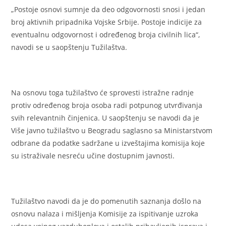
„Postoje osnovi sumnje da deo odgovornosti snosi i jedan
broj aktivnih pripadnika Vojske Srbije. Postoje indicije za
eventualnu odgovornost i određenog broja civilnih lica“,
navodi se u saopštenju Tužilaštva.
Na osnovu toga tužilaštvo će sprovesti istražne radnje
protiv određenog broja osoba radi potpunog utvrđivanja
svih relevantnih činjenica. U saopštenju se navodi da je
Više javno tužilaštvo u Beogradu saglasno sa Ministarstvom
odbrane da podatke sadržane u izveštajima komisija koje
su istraživale nesreću učine dostupnim javnosti.
Tužilaštvo navodi da je do pomenutih saznanja došlo na
osnovu nalaza i mišljenja Komisije za ispitivanje uzroka