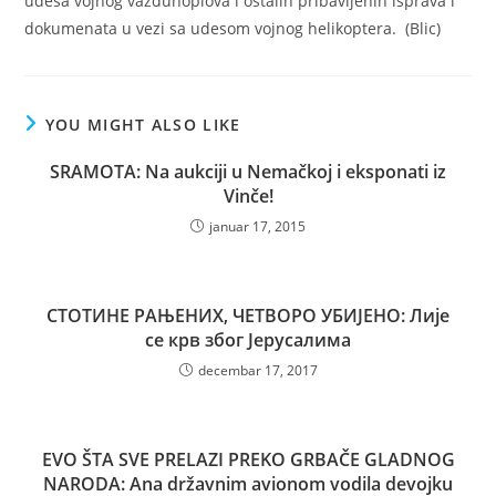
udesa vojnog vazduhoplova i ostalih pribavljenih isprava i
dokumenata u vezi sa udesom vojnog helikoptera. (Blic)
YOU MIGHT ALSO LIKE
SRAMOTA: Na aukciji u Nemačkoj i eksponati iz
Vinče!
januar 17, 2015
СТОТИНЕ РАЊЕНИХ, ЧЕТВОРО УБИЈЕНО: Лије
се крв због Јерусалима
decembar 17, 2017
EVO ŠTA SVE PRELAZI PREKO GRBAČE GLADNOG
NARODA: Ana državnim avionom vodila devojku