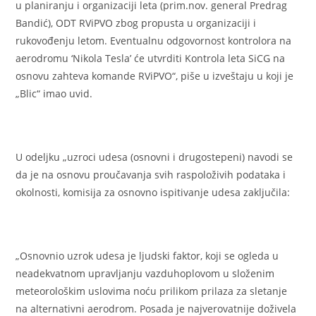
u planiranju i organizaciji leta (prim.nov. general Predrag
Bandić), ODT RViPVO zbog propusta u organizaciji i
rukovođenju letom. Eventualnu odgovornost kontrolora na
aerodromu ‘Nikola Tesla’ će utvrditi Kontrola leta SiCG na
osnovu zahteva komande RViPVO“, piše u izveštaju u koji je
„Blic“ imao uvid.
U odeljku „uzroci udesa (osnovni i drugostepeni) navodi se
da je na osnovu proučavanja svih raspoloživih podataka i
okolnosti, komisija za osnovno ispitivanje udesa zaključila:
„Osnovnio uzrok udesa je ljudski faktor, koji se ogleda u
neadekvatnom upravljanju vazduhoplovom u složenim
meteorološkim uslovima noću prilikom prilaza za sletanje
na alternativni aerodrom. Posada je najverovatnije doživela