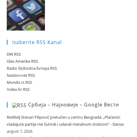
Izaberite RSS Kanal
DW RSS
Glas Amerike RSS
Radio Slobodna Evropa RSS
Naslovi.net RSS
Mondo.rs RSS
Index.hr RSS
Србија – Најновије – Google Вести
Reditelj Stevan Filipović pretučen u centru Beograda: „Plaćenici
vladajuće partije me šutirali i udarali metalnom stolicom“ - Danas
avgust 7, 2026