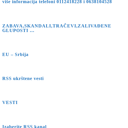
više informacija telefoni 0112418228 i 0638104528
ZABAVA,SKANDALI,TRAČEVI,ZALIVAĐENE
GLUPOSTI …
EU – Srbija
RSS ukrštene vesti
VESTI
Izaberite RSS kanal