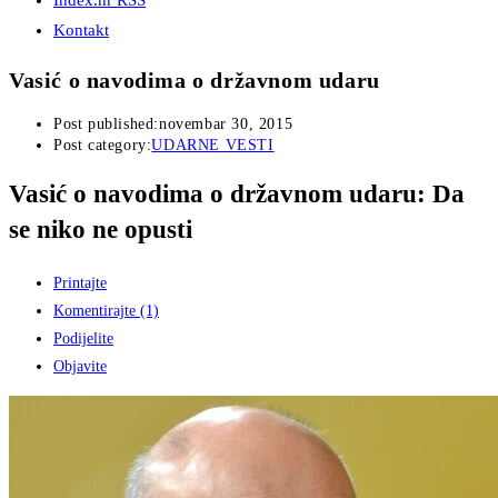
Index.hr RSS
Kontakt
Vasić o navodima o državnom udaru
Post published:
novembar 30, 2015
Post category:
UDARNE VESTI
Vasić o navodima o državnom udaru: Da
se niko ne opusti
Printajte
Komentirajte (1)
Podijelite
Objavite