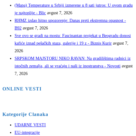
(Mapa) Temperature u Srbiji izmerene u 8 sati jutros: U ovom gradu
je najtoplije - Blic
avgust 7, 2026
RHMZ izdao hitno upozorenje: Danas preti ekstremna opasnost -
B92
avgust 7, 2026
Sve ovo se gradi na mostu: Fascinantan projekat u Beogradu donosi
kafiće iznad pešačkih staza, galerije i 19 z - Biznis Kurir
avgust 7,
2026
SRPSKOM MAJSTORU NIKO RAVAN: Na gradilištima radnici iz
istočnih zemalja, ali se vraćaju i naši iz inostranstva - Novosti
avgust
7, 2026
ONLINE VESTI
Kategorije Clanaka
UDARNE VESTI
EU-integracije