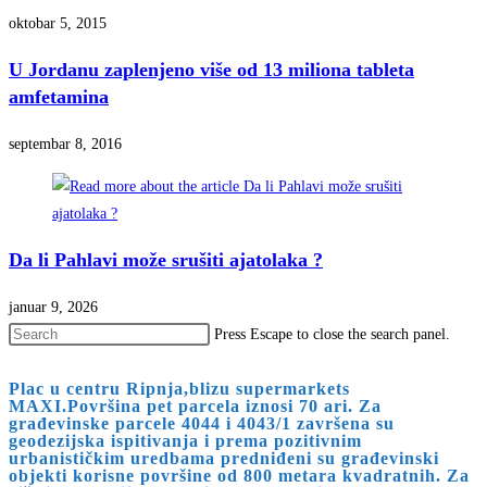
oktobar 5, 2015
U Jordanu zaplenjeno više od 13 miliona tableta
amfetamina
septembar 8, 2016
Da li Pahlavi može srušiti ajatolaka ?
januar 9, 2026
Press Escape to close the search panel.
Plac u centru Ripnja,blizu supermarkets
MAXI.Površina pet parcela iznosi 70 ari. Za
građevinske parcele 4044 i 4043/1 završena su
geodezijska ispitivanja i prema pozitivnim
urbanističkim uredbama predniđeni su građevinski
objekti korisne površine od 800 metara kvadratnih. Za