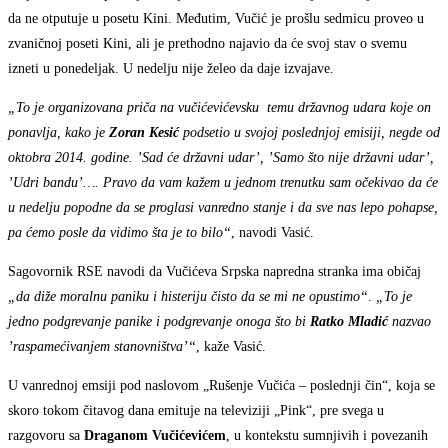
da ne otputuje u posetu Kini. Međutim, Vučić je prošlu sedmicu proveo u
zvaničnoj poseti Kini, ali je prethodno najavio da će svoj stav o svemu
izneti u ponedeljak. U nedelju nije želeo da daje izvajave.
„To je organizovana priča na vučićevićevsku temu državnog udara koje on
ponavlja, kako je
Zoran Kesić
podsetio u svojoj poslednjoj emisiji, negde od
oktobra 2014. godine. ’Sad će državni udar’, ’Samo što nije državni udar’,
’Udri bandu’…. Pravo da vam kažem u jednom trenutku sam očekivao da će
u nedelju popodne da se proglasi vanredno stanje i da sve nas lepo pohapse,
pa ćemo posle da vidimo šta je to bilo“
, navodi Vasić.
Sagovornik RSE navodi da Vučićeva Srpska napredna stranka ima običaj
„da diže moralnu paniku i histeriju čisto da se mi ne opustimo“
.
„To je
jedno podgrevanje panike i podgrevanje onoga što bi
Ratko Mladić
nazvao
’raspamećivanjem stanovništva’“
, kaže Vasić.
U vanrednoj emsiji pod naslovom „Rušenje Vučića – poslednji čin“, koja se
skoro tokom čitavog dana emituje na televiziji „Pink“, pre svega u
razgovoru sa
Draganom Vučićevićem
, u kontekstu sumnjivih i povezanih