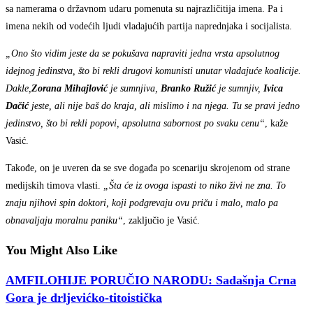
sa namerama o državnom udaru pomenuta su najrazličitija imena. Pa i
imena nekih od vodećih ljudi vladajućih partija naprednjaka i socijalista.
„Ono što vidim jeste da se pokušava napraviti jedna vrsta apsolutnog
idejnog jedinstva, što bi rekli drugovi komunisti unutar vladajuće koalicije.
Dakle,
Zorana Mihajlović
je sumnjiva,
Branko Ružić
je sumnjiv,
Ivica
Dačić
jeste, ali nije baš do kraja, ali mislimo i na njega. Tu se pravi jedno
jedinstvo, što bi rekli popovi, apsolutna sabornost po svaku cenu“
, kaže
Vasić.
Takođe, on je uveren da se sve događa po scenariju skrojenom od strane
medijskih timova vlasti.
„Šta će iz ovoga ispasti to niko živi ne zna. To
znaju njihovi spin doktori, koji podgrevaju ovu priču i malo, malo pa
obnavaljaju moralnu paniku“
, zaključio je Vasić.
You Might Also Like
AMFILOHIJE PORUČIO NARODU: Sadašnja Crna
Gora je drljevićko-titoistička