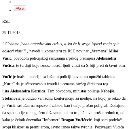
RSE
29.11.2015
“G
ledamo jedan organizovani cirkus, a šta će iz svega ispasti znaju spin
doktori vlasti”
, navodi u komentaru za RSE novinar „Vremena“
Miloš
Vasić
, povodom policijskog saslušanja srpskog premijera
Aleksandra
Vučića
, te tvrdnji koje iznose noseći ljudi vlasti da Srbiji preti državni udar.
Vučić
je inače u nedelju saslušan u policiji povodom optužbi tabloida
„Kurir“ da je učestvovao u iznudi i ucenama bivšeg direktora tog
lista
Aleksandra Kornica
. Tim povodom, ministar policije
Nebojša
Stefanović
je održao vanrednu konferenciju za medije, na kojoj je rekao da
je Vućić saslušan na sopstveni zahtev, kao i da je prošao poligraf. Dodajmo,
da spekulacije o mogućem državnom udaru traju čitavu prošlu sedmicu, od
kako je čelnik dnevnika “Informer”
Dragan Vučićević
, koji sam podvlači
svoju bliskost sa premijerom, javno izneo takve tvrdnje. Pozivajući Vučića