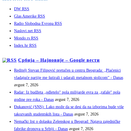
DW RSS
Glas Amerike RSS
Radio Slobodna Evropa RSS
Naslovi.net RSS
Mondo.rs RSS
Index.hr RSS
Србија – Најновије – Google вести
Reditelj Stevan Filipović pretučen u centru Beograda: „Plaćenici
vladajuće partije me šutirali i udarali metalnom stolicom“ - Danas
avgust 7, 2026
Radar: Iz budžeta „odletelo“ pola milijarde evra za „rafale“ pola
godine pre roka - Danas
avgust 7, 2026
Đukanović (SNS): Lako može da se desi da na izborima bude više
takozvanih studentskih lista - Danas
avgust 7, 2026
Nemački list o dolasku Zelenskog u Beograd: Najava zajedničke
fabrike dronova u Srbiji - Danas
avgust 7, 2026