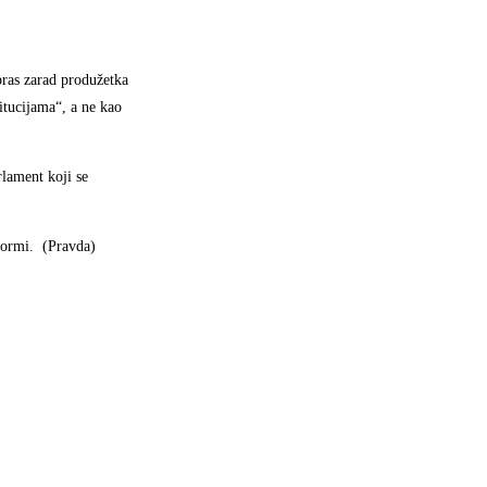
pras zarad produžetka
itucijama“, a ne kao
lament koji se
eformi. (Pravda)