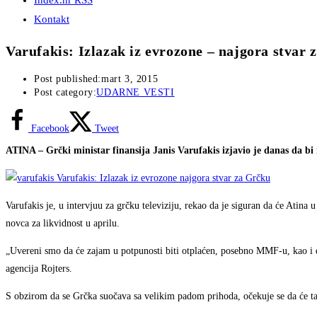
Index.hr RSS
Kontakt
Varufakis: Izlazak iz evrozone – najgora stvar
Post published:
mart 3, 2015
Post category:
UDARNE VESTI
Facebook
Tweet
ATINA – Grčki ministar finansija Janis Varufakis izjavio je danas da bi 
Varufakis je, u intervjuu za grčku televiziju, rekao da je siguran da će Ati
novca za likvidnost u aprilu.
„Uvereni smo da će zajam u potpunosti biti otplaćen, posebno MMF-u, kao i d
agencija Rojters.
S obzirom da se Grčka suočava sa velikim padom prihoda, očekuje se da će ta 