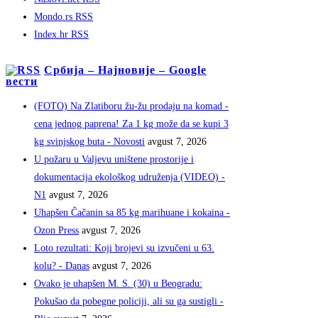
Mondo.rs RSS
Index.hr RSS
Србија – Најновије – Google
вести
(FOTO) Na Zlatiboru žu-žu prodaju na komad -
cena jednog paprena! Za 1 kg može da se kupi 3
kg svinjskog buta - Novosti
avgust 7, 2026
U požaru u Valjevu uništene prostorije i
dokumentacija ekološkog udruženja (VIDEO) -
N1
avgust 7, 2026
Uhapšen Čačanin sa 85 kg marihuane i kokaina -
Ozon Press
avgust 7, 2026
Loto rezultati: Koji brojevi su izvučeni u 63.
kolu? - Danas
avgust 7, 2026
Ovako je uhapšen M. S. (30) u Beogradu:
Pokušao da pobegne policiji, ali su ga sustigli -