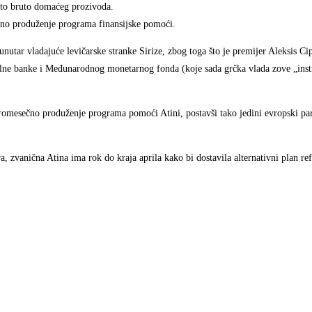
sto bruto domaćeg prozivoda.
čno produženje programa finansijske pomoći.
tar vladajuće levičarske stranke Sirize, zbog toga što je premijer Aleksis Ci
alne banke i Međunarodnog monetarnog fonda (koje sada grčka vlada zove „inst
romesečno produženje programa pomoći Atini, postavši tako jedini evropski par
a, zvanična Atina ima rok do kraja aprila kako bi dostavila alternativni plan r