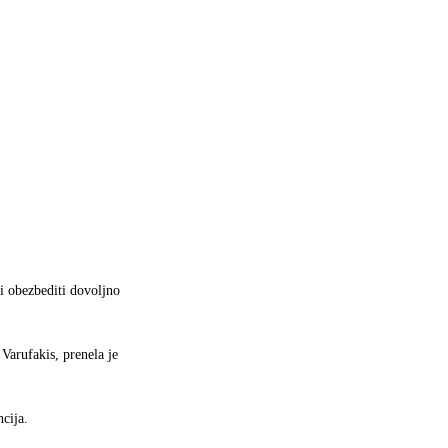
i obezbediti dovoljno
Varufakis, prenela je
cija.