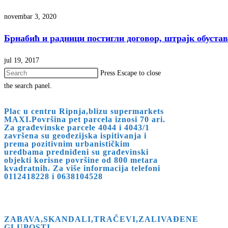
novembar 3, 2020
Брнабић и радници постигли договор, штрајк обуста
jul 19, 2017
Press Escape to close
the search panel.
Plac u centru Ripnja,blizu supermarkets
MAXI.Površina pet parcela iznosi 70 ari.
Za građevinske parcele 4044 i 4043/1
završena su geodezijska ispitivanja i
prema pozitivnim urbanističkim
uredbama predniđeni su građevinski
objekti korisne površine od 800 metara
kvadratnih. Za više informacija telefoni
0112418228 i 0638104528
ZABAVA,SKANDALI,TRAČEVI,ZALIVAĐENE
GLUPOSTI …