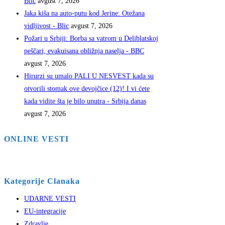
Blic
avgust 7, 2026
Jaka kiša na auto-putu kod Jerine: Otežana
vidljivost - Blic
avgust 7, 2026
Požari u Srbiji: Borba sa vatrom u Deliblatskoj
peščari, evakuisana obližnja naselja - BBC
avgust 7, 2026
Hirurzi su umalo PALI U NESVEST kada su
otvorili stomak ove devojčice (12)! I vi ćete
kada vidite šta je bilo unutra - Srbija danas
avgust 7, 2026
ONLINE VESTI
Kategorije Clanaka
UDARNE VESTI
EU-integracije
Zdravlje