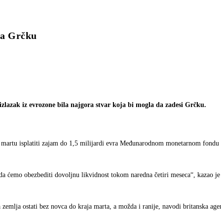
 za Grčku
izlazak iz evrozone bila najgora stvar koja bi mogla da zadesi Grčku.
na u martu isplatiti zajam do 1,5 milijardi evra Međunarodnom monetarnom fondu 
a ćemo obezbediti dovoljnu likvidnost tokom naredna četiri meseca“, kazao je 
zemlja ostati bez novca do kraja marta, a možda i ranije, navodi britanska agen