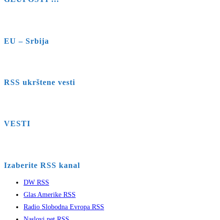
EU – Srbija
RSS ukrštene vesti
VESTI
Izaberite RSS kanal
DW RSS
Glas Amerike RSS
Radio Slobodna Evropa RSS
Naslovi.net RSS