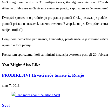
Grčki dug trenutno dostiže 315 milijardi evra, što odgovora nivou od 176 od
Atina je u februaru sa članicama evrozone postigla sporazum za četvoromese
Evropski sporazum o produženju programa pomoći Grčkoj izazvao je podele unu
pomoći pristao na nastavak nadzora revizora Evropske unije, Evropske centr
ranije „trojka“).
Donji dom nemačkog parlamenta, Bundestag, prošle nedelje je izglasao četvo
izjasnio o tom pitanju.
Prema tom sporazumu, koji su ministri finansija evrozone postigli 20. februar
You Might Also Like
PROBIRLJIVI Hrvati neće turiste iz Rusije
mart 7, 2016
Svet