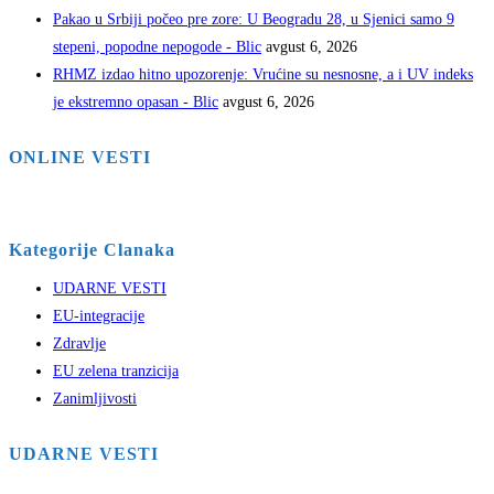
Pakao u Srbiji počeo pre zore: U Beogradu 28, u Sjenici samo 9
stepeni, popodne nepogode - Blic
avgust 6, 2026
RHMZ izdao hitno upozorenje: Vrućine su nesnosne, a i UV indeks
je ekstremno opasan - Blic
avgust 6, 2026
ONLINE VESTI
Kategorije Clanaka
UDARNE VESTI
EU-integracije
Zdravlje
EU zelena tranzicija
Zanimljivosti
UDARNE VESTI