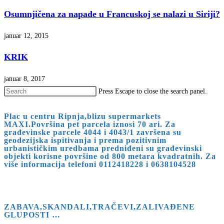
Osumnjičena za napade u Francuskoj se nalazi u Siriji?
januar 12, 2015
KRIK
januar 8, 2017
Press Escape to close the search panel.
Plac u centru Ripnja,blizu supermarkets
MAXI.Površina pet parcela iznosi 70 ari. Za
građevinske parcele 4044 i 4043/1 završena su
geodezijska ispitivanja i prema pozitivnim
urbanističkim uredbama predniđeni su građevinski
objekti korisne površine od 800 metara kvadratnih. Za
više informacija telefoni 0112418228 i 0638104528
ZABAVA,SKANDALI,TRAČEVI,ZALIVAĐENE
GLUPOSTI …