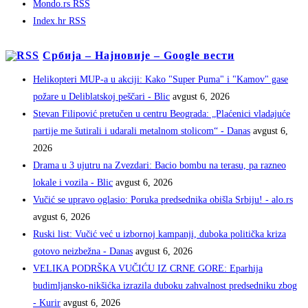
Mondo.rs RSS
Index.hr RSS
Србија – Најновије – Google вести
Helikopteri MUP-a u akciji: Kako "Super Puma" i "Kamov" gase
požare u Deliblatskoj peščari - Blic
avgust 6, 2026
Stevan Filipović pretučen u centru Beograda: „Plaćenici vladajuće
partije me šutirali i udarali metalnom stolicom“ - Danas
avgust 6,
2026
Drama u 3 ujutru na Zvezdari: Bacio bombu na terasu, pa razneo
lokale i vozila - Blic
avgust 6, 2026
Vučić se upravo oglasio: Poruka predsednika obišla Srbiju! - alo.rs
avgust 6, 2026
Ruski list: Vučić već u izbornoj kampanji, duboka politička kriza
gotovo neizbežna - Danas
avgust 6, 2026
VELIKA PODRŠKA VUČIĆU IZ CRNE GORE: Eparhija
budimljansko-nikšićka izrazila duboku zahvalnost predsedniku zbog
- Kurir
avgust 6, 2026