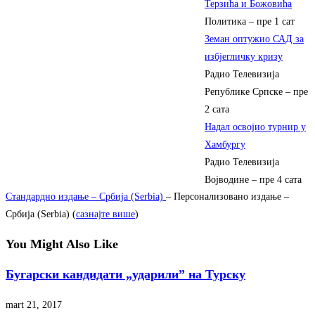
Терзића и Божовића
Политика
–
пре 1 сат
Земан оптужио САД за
избјегличку кризу
Радио Телевизија
Републике Српске
–
пре
2 сата
Надал освојио турнир у
Хамбургу
Радио Телевизија
Војводине
–
пре 4 сата
Стандардно издање – Србија (Serbia)
– Персонализовано издање –
Србија (Serbia) (
сазнајте више
)
You Might Also Like
Бугарски кандидати „ударили” на Турску
mart 21, 2017