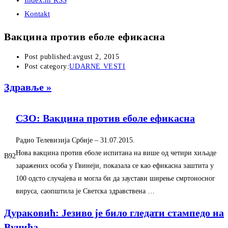
Index.hr RSS
Kontakt
Вакцина против еболе ефикасна
Post published:
avgust 2, 2015
Post category:
UDARNE VESTI
Здравље »
СЗО: Вакцина против еболе ефикасна
Радио Телевизија Србије
–
‎31.07.2015.‎
Нова вакцина против еболе испитана на више од четири хиљаде
B92
заражених особа у Гвинеји, показала се као ефикасна заштита у
100 одсто случајева и могла би да заустави ширење смртоносног
вируса, саопштила је Светска здравствена …
Дураковић: Jезиво jе било гледати стампедо на
Вучића