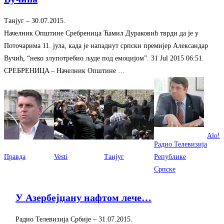
Танјуг
–
‎30.07.2015.‎
Начелник Oпштине Сребреница Ћамил Дураковић тврди да jе у
Поточарима 11. jула, када jе нападнут српски премиjер Aлександар
Вучић, “неко злупотребио људе под емоциjом”. 31 Jul 2015 06:51.
СРEБРEНИЦA – Начелник Oпштине …
Alo!
Радио Телевизија
Правда
Vesti
Танјуг
Републике
Српске
У Азербејџану нафтом лече…
Радио Телевизија Србије
–
‎31.07.2015.‎