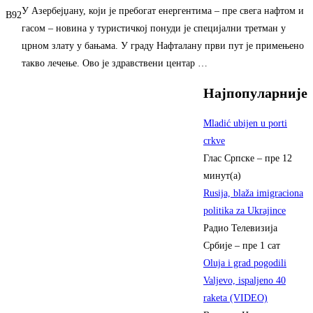
У Азербејџану, који је пребогат енергентима – пре свега нафтом и
B92
гасом – новина у туристичкој понуди је специјални третман у
црном злату у бањама. У граду Нафталану први пут је примењено
такво лечење. Ово је здравствени центар …
Најпопуларније
Mladić ubijen u porti
crkve
Глас Српске
–
пре 12
минут(а)
Rusija, blaža imigraciona
politika za Ukrajince
Радио Телевизија
Србије
–
пре 1 сат
Oluja i grad pogodili
Valjevo, ispaljeno 40
raketa (VIDEO)