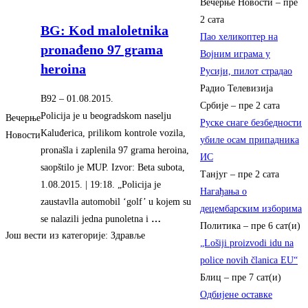
Вечерње Новости
–
пре
2 сата
BG: Kod maloletnika
Пао хеликоптер на
pronađeno 97 grama
Војним играма у
heroina
Русији, пилот страдао
Радио Телевизија
B92
–
‎01.08.2015.‎
Србије
–
пре 2 сата
Policija je u beogradskom naselju
Вечерње
Руске снаге безбедности
Kaluđerica, prilikom kontrole vozila,
Новости
убиле осам припадника
pronašla i zaplenila 97 grama heroina,
ИС
saopštilo je MUP. Izvor: Beta subota,
Танјуг
–
пре 2 сата
1.08.2015. | 19:18. „Policija je
Нагађања о
zaustavlla automobil ‘golf’ u kojem su
децембарским изборима
se nalazili jedna punoletna i
…
Политика
–
пре 6 сат(и)
Још вести из категорије: Здравље
„Lošiji proizvodi idu na
police novih članica EU“
Блиц
–
пре 7 сат(и)
Одбијене оставке