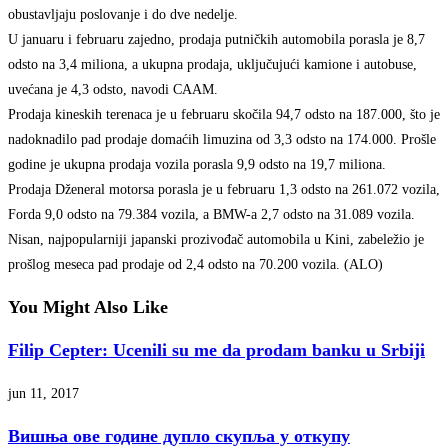
obustavljaju poslovanje i do dve nedelje.
U januaru i februaru zajedno, prodaja putničkih automobila porasla je 8,7
odsto na 3,4 miliona, a ukupna prodaja, uključujući kamione i autobuse,
uvećana je 4,3 odsto, navodi CAAM.
Prodaja kineskih terenaca je u februaru skočila 94,7 odsto na 187.000, što je
nadoknadilo pad prodaje domaćih limuzina od 3,3 odsto na 174.000. Prošle
godine je ukupna prodaja vozila porasla 9,9 odsto na 19,7 miliona.
Prodaja Dženeral motorsa porasla je u februaru 1,3 odsto na 261.072 vozila,
Forda 9,0 odsto na 79.384 vozila, a BMW-a 2,7 odsto na 31.089 vozila.
Nisan, najpopularniji japanski prozivođač automobila u Kini, zabeležio je
prošlog meseca pad prodaje od 2,4 odsto na 70.200 vozila. (ALO)
You Might Also Like
Filip Cepter: Ucenili su me da prodam banku u Srbiji
jun 11, 2017
Вишња ове године дупло скупља у откупу