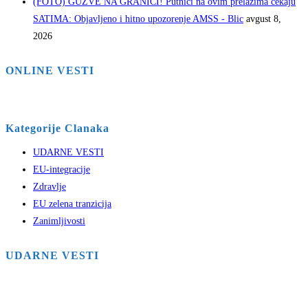
(FOTO) GUŽVE NA GRANICI! Putnici na ovim prelazima čekaju
SATIMA: Objavljeno i hitno upozorenje AMSS - Blic
avgust 8,
2026
ONLINE VESTI
Kategorije Clanaka
UDARNE VESTI
EU-integracije
Zdravlje
EU zelena tranzicija
Zanimljivosti
UDARNE VESTI