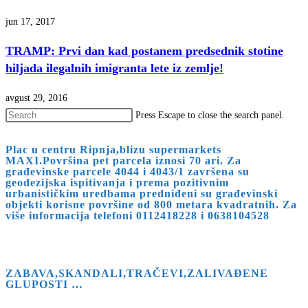
jun 17, 2017
TRAMP: Prvi dan kad postanem predsednik stotine
hiljada ilegalnih imigranta lete iz zemlje!
avgust 29, 2016
Press Escape to close the search panel.
Plac u centru Ripnja,blizu supermarkets
MAXI.Površina pet parcela iznosi 70 ari. Za
građevinske parcele 4044 i 4043/1 završena su
geodezijska ispitivanja i prema pozitivnim
urbanističkim uredbama predniđeni su građevinski
objekti korisne površine od 800 metara kvadratnih. Za
više informacija telefoni 0112418228 i 0638104528
ZABAVA,SKANDALI,TRAČEVI,ZALIVAĐENE
GLUPOSTI …