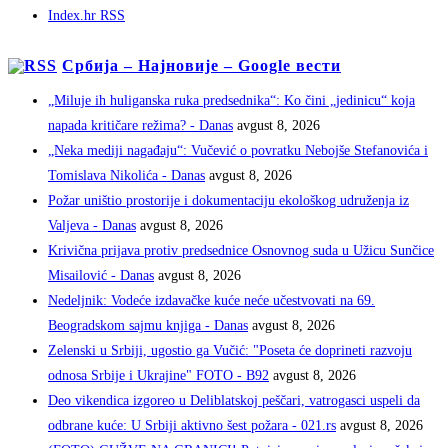
Index.hr RSS
Србија – Најновије – Google вести
„Miluje ih huliganska ruka predsednika“: Ko čini „jedinicu“ koja
napada kritičare režima? - Danas
avgust 8, 2026
„Neka mediji nagađaju“: Vučević o povratku Nebojše Stefanovića i
Tomislava Nikolića - Danas
avgust 8, 2026
Požar uništio prostorije i dokumentaciju ekološkog udruženja iz
Valjeva - Danas
avgust 8, 2026
Krivična prijava protiv predsednice Osnovnog suda u Užicu Sunčice
Misailović - Danas
avgust 8, 2026
Nedeljnik: Vodeće izdavačke kuće neće učestvovati na 69.
Beogradskom sajmu knjiga - Danas
avgust 8, 2026
Zelenski u Srbiji, ugostio ga Vučić: "Poseta će doprineti razvoju
odnosa Srbije i Ukrajine" FOTO - B92
avgust 8, 2026
Deo vikendica izgoreo u Deliblatskoj peščari, vatrogasci uspeli da
odbrane kuće: U Srbiji aktivno šest požara - 021.rs
avgust 8, 2026