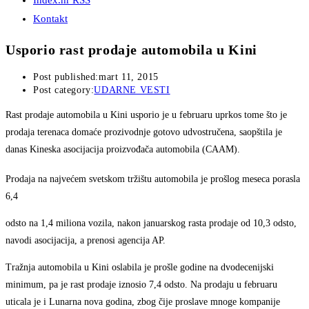
Index.hr RSS
Kontakt
Usporio rast prodaje automobila u Kini
Post published:
mart 11, 2015
Post category:
UDARNE VESTI
Rast prodaje automobila u Kini usporio je u februaru uprkos tome što je
prodaja terenaca domaće prozivodnje gotovo udvostručena, saopštila je
danas Kineska asocijacija proizvođača automobila (CAAM).
Prodaja na najvećem svetskom tržištu automobila je prošlog meseca porasla
6,4
odsto na 1,4 miliona vozila, nakon januarskog rasta prodaje od 10,3 odsto,
navodi asocijacija, a prenosi agencija AP.
Tražnja automobila u Kini oslabila je prošle godine na dvodecenijski
minimum, pa je rast prodaje iznosio 7,4 odsto. Na prodaju u februaru
uticala je i Lunarna nova godina, zbog čije proslave mnoge kompanije