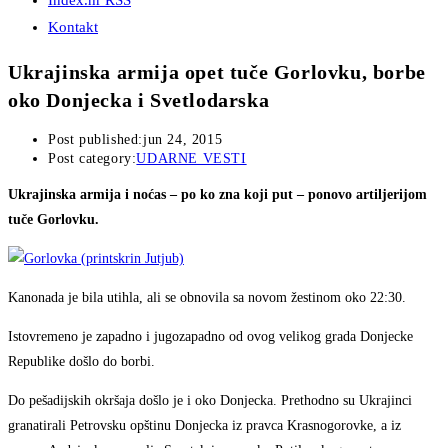
Index.hr RSS
Kontakt
Ukrajinska armija opet tuče Gorlovku, borbe
oko Donjecka i Svetlodarska
Post published:
jun 24, 2015
Post category:
UDARNE VESTI
Ukrajinska armija i noćas – po ko zna koji put – ponovo artiljerijom
tuče Gorlovku.
Kanonada je bila utihla, ali se obnovila sa novom žestinom oko 22:30.
Istovremeno je zapadno i jugozapadno od ovog velikog grada Donjecke
Republike došlo do borbi.
Do pešadijskih okršaja došlo je i oko Donjecka. Prethodno su Ukrajinci
granatirali Petrovsku opštinu Donjecka iz pravca Krasnogorovke, a iz