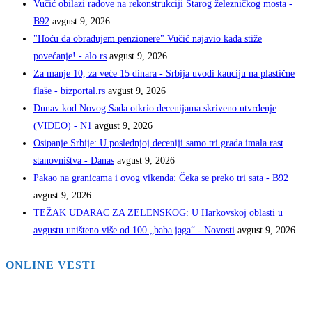
Vučić obilazi radove na rekonstrukciji Starog železničkog mosta -
B92
avgust 9, 2026
"Hoću da obradujem penzionere" Vučić najavio kada stiže
povećanje! - alo.rs
avgust 9, 2026
Za manje 10, za veće 15 dinara - Srbija uvodi kauciju na plastične
flaše - bizportal.rs
avgust 9, 2026
Dunav kod Novog Sada otkrio decenijama skriveno utvrđenje
(VIDEO) - N1
avgust 9, 2026
Osipanje Srbije: U poslednjoj deceniji samo tri grada imala rast
stanovništva - Danas
avgust 9, 2026
Pakao na granicama i ovog vikenda: Čeka se preko tri sata - B92
avgust 9, 2026
TEŽAK UDARAC ZA ZELENSKOG: U Harkovskoj oblasti u
avgustu uništeno više od 100 „baba jaga“ - Novosti
avgust 9, 2026
ONLINE VESTI