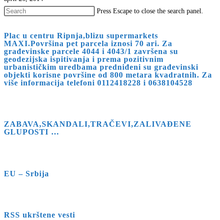
Press Escape to close the search panel.
Plac u centru Ripnja,blizu supermarkets
MAXI.Površina pet parcela iznosi 70 ari. Za
građevinske parcele 4044 i 4043/1 završena su
geodezijska ispitivanja i prema pozitivnim
urbanističkim uredbama predniđeni su građevinski
objekti korisne površine od 800 metara kvadratnih. Za
više informacija telefoni 0112418228 i 0638104528
ZABAVA,SKANDALI,TRAČEVI,ZALIVAĐENE
GLUPOSTI …
EU – Srbija
RSS ukrštene vesti