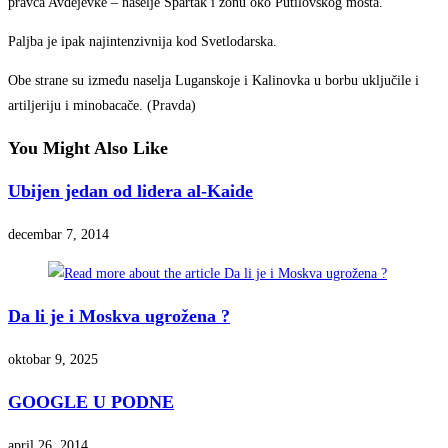
pravca Avdejevke – naselje Spartak i zonu oko Putilovskog mosta.
Paljba je ipak najintenzivnija kod Svetlodarska.
Obe strane su između naselja Luganskoje i Kalinovka u borbu uključile i
artiljeriju i minobacače. (Pravda)
You Might Also Like
Ubijen jedan od lidera al-Kaide
decembar 7, 2014
Da li je i Moskva ugrožena ?
oktobar 9, 2025
GOOGLE U PODNE
april 26, 2014