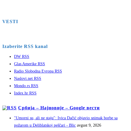
VESTI
Izaberite RSS kanal
DW RSS
Glas Amerike RSS
Radio Slobodna Evropa RSS
Naslovi.net RSS
Mondo.rs RSS
Index.hr RSS
Србија – Најновије – Google вести
"Umorni su, ali ne staju": Ivica Dačić objavio snimak borbe sa
požarom u Deliblatskoj peščari - Blic
avgust 9, 2026