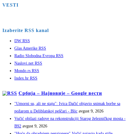
VESTI
Izaberite RSS kanal
DW RSS
Glas Amerike RSS
Radio Slobodna Evropa RSS
Naslovi.net RSS
Mondo.rs RSS
Index.hr RSS
Србија – Најновије – Google вести
"Umorni su, ali ne staju": Ivica Dačić objavio snimak borbe sa
požarom u Deliblatskoj peščari - Blic
avgust 9, 2026
Vučić obilazi radove na rekonstrukciji Starog železničkog mosta -
B92
avgust 9, 2026
"Hoću da obradujem penzionere" Vučić najavio kada stiže