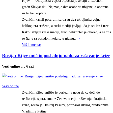
Kijev — Ukrajinska vojska otpočela je akciju u istočnom
gradu Slavjansku. Najmanje dve osobe su ubijene, a oborena
su tri helikoptera.
Zvanični kanali potvrdili su da su dva ukrajinska vojna
helikoptera srušena, a ruski mediji javljaju da je srušen i treći.
Kako javljaju ruski mediji, treći helikopter je oboren, a ne zna
se šta je sa posadom koja se u
njemu…
»
Vaš komentar
Rusija: Kijev uništio poslednju nadu za rešavanje krize
Vesti online
pre 6 sati
Vesti online
Zvanični Kijev uništio je poslednju nadu da će doći do
realizacije sporazuma iz Ženeve u cilju rešavanja ukrajinske
krize, rekao je Dmitrij Peskov, portparol ruskog predsednika
Vladimira Putina.