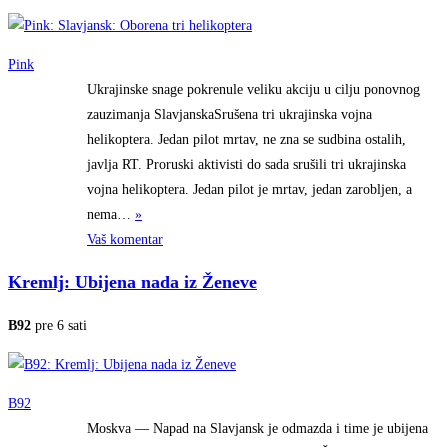
Pink
Ukrajinske snage pokrenule veliku akciju u cilju ponovnog
zauzimanja SlavjanskaSrušena tri ukrajinska vojna
helikoptera. Jedan pilot mrtav, ne zna se sudbina ostalih,
javlja RT. Proruski aktivisti do sada srušili tri ukrajinska
vojna helikoptera. Jedan pilot je mrtav, jedan zarobljen, a
nema…
»
Vaš komentar
Kremlj: Ubijena nada iz Ženeve
B92
pre 6 sati
B92
Moskva — Napad na Slavjansk je odmazda i time je ubijena