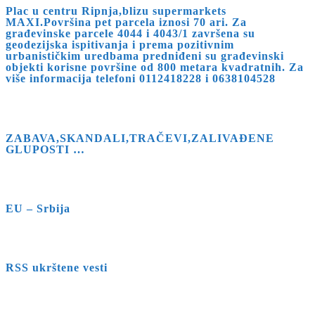
Plac u centru Ripnja,blizu supermarkets
MAXI.Površina pet parcela iznosi 70 ari. Za
građevinske parcele 4044 i 4043/1 završena su
geodezijska ispitivanja i prema pozitivnim
urbanističkim uredbama predniđeni su građevinski
objekti korisne površine od 800 metara kvadratnih. Za
više informacija telefoni 0112418228 i 0638104528
ZABAVA,SKANDALI,TRAČEVI,ZALIVAĐENE
GLUPOSTI …
EU – Srbija
RSS ukrštene vesti