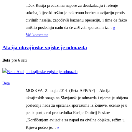
„Dok Rusija preduzima napore za deeskalaciju i rešenje
sukoba, kijevski režim je pokrenuo borbenu avijaciju protiv
civilnih naselja, započevši kaznenu operaciju, i time de fakto
uništio poslednju nadu da će zaživeti sporazum
iz…
»
Vaš komentar
Akcija ukrajinske vojske je odmazda
Beta
pre 6 sati
Beta
MOSKVA, 2. maja 2014. (Beta-AFP/AP) – Akcija
ukrajinskih snaga na Slavjansk je odmazda i njome je ubijena
poslednja nada za opstanak sporazuma iz Ženeve, ocenio je u
petak portparol predsednika Rusije Dmitrij Peskov.
„Korišćenjem avijacije za napad na civilne objekte, režim u
Kijevu počeo
je…
»