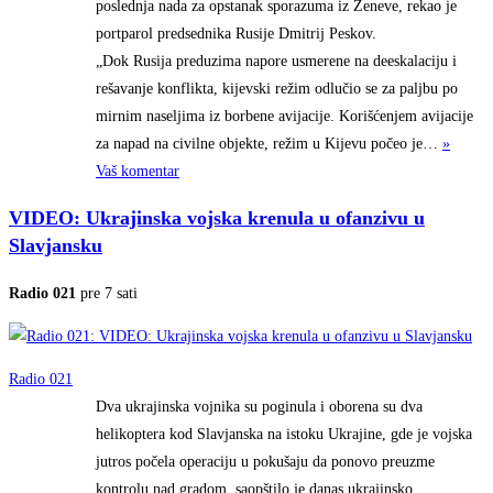
poslednja nada za opstanak sporazuma iz Ženeve, rekao je
portparol predsednika Rusije Dmitrij Peskov.
„Dok Rusija preduzima napore usmerene na deeskalaciju i
rešavanje konflikta, kijevski režim odlučio se za paljbu po
mirnim naseljima iz borbene avijacije. Korišćenjem avijacije
za napad na civilne objekte, režim u Kijevu počeo
je…
»
Vaš komentar
VIDEO: Ukrajinska vojska krenula u ofanzivu u
Slavjansku
Radio 021
pre 7 sati
Radio 021
Dva ukrajinska vojnika su poginula i oborena su dva
helikoptera kod Slavjanska na istoku Ukrajine, gde je vojska
jutros počela operaciju u pokušaju da ponovo preuzme
kontrolu nad gradom, saopštilo je danas ukrajinsko