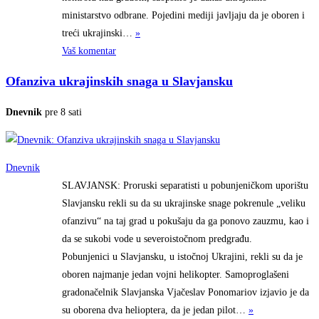
ministarstvo odbrane. Pojedini mediji javljaju da je oboren i
treći
ukrajinski…
»
Vaš komentar
Ofanziva ukrajinskih snaga u Slavjansku
Dnevnik
pre 8 sati
Dnevnik
SLAVJANSK: Proruski separatisti u pobunjeničkom uporištu
Slavjansku rekli su da su ukrajinske snage pokrenule „veliku
ofanzivu“ na taj grad u pokušaju da ga ponovo zauzmu, kao i
da se sukobi vode u severoistočnom predgrađu.
Pobunjenici u Slavjansku, u istočnoj Ukrajini, rekli su da je
oboren najmanje jedan vojni helikopter. Samoproglašeni
gradonačelnik Slavjanska Vjačeslav Ponomariov izjavio je da
su oborena dva helioptera, da je jedan
pilot…
»