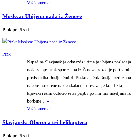
Vaš komentar
Moskva: Ubijena nada iz Ženeve
Pink
pre 6 sati
Pink
Napad na Slavjansk je odmazda i time je ubijena poslednja
nada za opstanak sporazuma iz Ženeve, rekao je portparol
predsednika Rusije Dmitrij Peskov „Dok Rusija preduzima
napore usmerene na deeskalaciju i rešavanje konflikta,
kijevski režim odlučio se za paljbu po mirnim naseljima iz
borbene…
»
Vaš komentar
Slavjansk: Oborena tri helikoptera
Pink
pre 6 sati