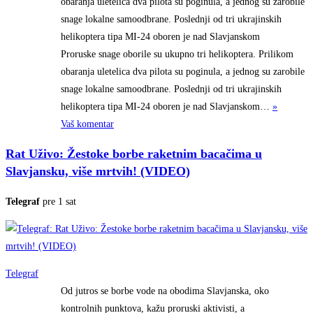
obaranja uletelica dva pilota su poginula, a jednog su zarobile
snage lokalne samoodbrane. Poslednji od tri ukrajinskih
helikoptera tipa MI-24 oboren je nad Slavjanskom
Proruske snage oborile su ukupno tri helikoptera. Prilikom
obaranja uletelica dva pilota su poginula, a jednog su zarobile
snage lokalne samoodbrane. Poslednji od tri ukrajinskih
helikoptera tipa MI-24 oboren je nad
Slavjanskom…
»
Vaš komentar
Rat Uživo: Žestoke borbe raketnim bacačima u
Slavjansku, više mrtvih! (VIDEO)
Telegraf
pre 1 sat
Telegraf
Od jutros se borbe vode na obodima Slavjanska, oko
kontrolnih punktova, kažu proruski aktivisti, a