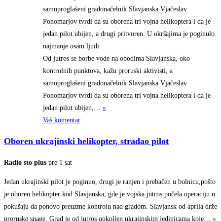
samoproglašeni gradonačelnik Slavjanska Vjačeslav
Ponomarjov tvrdi da su oborena tri vojna helikoptera i da je
jedan pilot ubijen, a drugi pritvoren. U okršajima je poginulo
najmanje osam ljudi
Od jutros se borbe vode na obodima Slavjanska, oko
kontrolnih punktova, kažu proruski aktivisti, a
samoproglašeni gradonačelnik Slavjanska Vjačeslav
Ponomarjov tvrdi da su oborena tri vojna helikoptera i da je
jedan pilot
ubijen,…
»
Vaš komentar
Oboren ukrajinski helikopter, stradao pilot
Radio sto plus
pre 1 sat
Jedan ukrajinski pilot je poginuo, drugi je ranjen i prebačen u bolnicu,pošto
je oboren helikopter kod Slavjanska, gde je vojska jutros počela operaciju u
pokušaju da ponovo preuzme kontrolu nad gradom. Slavjansk od aprila drže
proruske snage. Grad je od jutros opkoljen ukrajinskim jedinicama
koje…
»