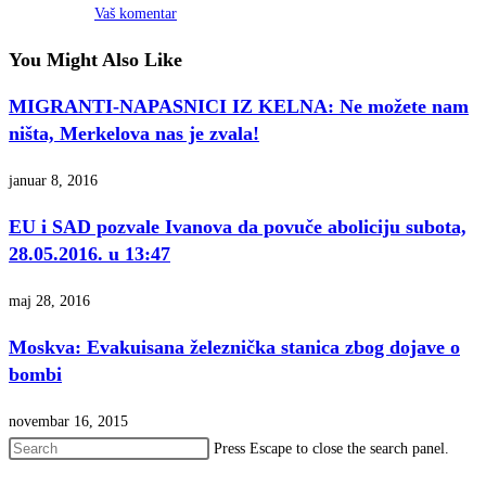
Vaš komentar
You Might Also Like
MIGRANTI-NAPASNICI IZ KELNA: Ne možete nam
ništa, Merkelova nas je zvala!
januar 8, 2016
EU i SAD pozvale Ivanova da povuče aboliciju subota,
28.05.2016. u 13:47
maj 28, 2016
Moskva: Evakuisana železnička stanica zbog dojave o
bombi
novembar 16, 2015
Press Escape to close the search panel.