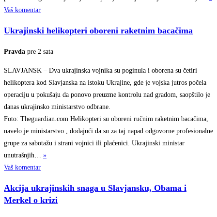
Vaš komentar
Ukrajinski helikopteri oboreni raketnim bacačima
Pravda
pre 2 sata
SLAVJANSK – Dva ukrajinska vojnika su poginula i oborena su četiri
helikoptera kod Slavjanska na istoku Ukrajine, gde je vojska jutros počela
operaciju u pokušaju da ponovo preuzme kontrolu nad gradom, saopštilo je
danas ukrajinsko ministarstvo odbrane.
Foto: Theguardian.com Helikopteri su oboreni ručnim raketnim bacačima,
navelo je ministarstvo , dodajući da su za taj napad odgovorne profesionalne
grupe za sabotažu i strani vojnici ili plaćenici. Ukrajinski ministar
unutrašnjih…
»
Vaš komentar
Akcija ukrajinskih snaga u Slavjansku, Obama i
Merkel o krizi