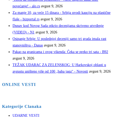
povećanje! - alo.rs
avgust 9, 2026
Za manje 10, za veće 15 dinara - Srbija uvodi kauciju na plastične
flaše - bizportal.rs
avgust 9, 2026
Dunav kod Novog Sada otkrio decenijama skriveno utvrđenje
(VIDEO) - N1
avgust 9, 2026
Osipanje Srbije: U poslednjoj deceniji samo tri grada imala rast
stanovništva - Danas
avgust 9, 2026
Pakao na granicama i ovog vikenda: Čeka se preko tri sata - B92
avgust 9, 2026
TEŽAK UDARAC ZA ZELENSKOG: U Harkovskoj oblasti u
avgustu uništeno više od 100 „baba jaga“ - Novosti
avgust 9, 2026
ONLINE VESTI
Kategorije Clanaka
UDARNE VESTI