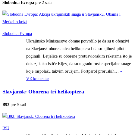
Slobodna Evropa
pre 2 sata
Slobodna Evropa
Ukrajinsko Ministarstvo obrane potvrdilo je da su u ofenzivi
na Slavjansk oborena dva helikoptera i da su njihovi piloti
poginuli. Letjelice su oborene protuavionskim raketama što je
dokaz, kako ističe Kijev, da su u gradu ruske specijalne snage
koje raspolažu takvim oružjem. Portparol
proruskih…
»
Vaš komentar
Slavjansk: Oborena tri helikoptera
B92
pre 5 sati
B92