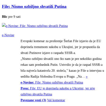
File: Nismo ozbiljno shvatili Putina
Blic
pre 9 sati
e-Novine
Evropski komesar za proširenje Štefan File izjavio da je EU
doprinela trenutnom sukobu u Ukrajini, jer je propustila da
shvati Putinove izjave o raspadu SSSR-a.
„Nismo ozbiljno shvatili ono što nam je pre nekoliko godina
rekao sam predsednik Putin. Ustvrdio je da je raspad SSSR-a
bila najveća katastrofa 20. stoleća,“ kazao je File u intervjuu u
sedištu Radija Slobodna Evropa u Pragu.
„Na…
»
e-Novine:
File: Nismo ozbiljno shvatili Putina
Press:
File: EU je doprinela sukobu u Ukrajini, jer nije
ozbiljno shvatila Putina
Povezane vesti (3)
Vaš komentar