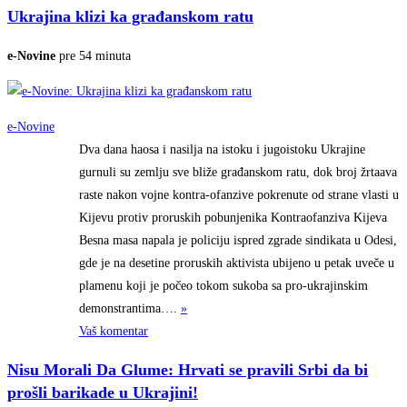
Ukrajina klizi ka građanskom ratu
e-Novine
pre 54 minuta
e-Novine
Dva dana haosa i nasilja na istoku i jugoistoku Ukrajine
gurnuli su zemlju sve bliže građanskom ratu, dok broj žrtaava
raste nakon vojne kontra-ofanzive pokrenute od strane vlasti u
Kijevu protiv proruskih pobunjenika Kontraofanziva Kijeva
Besna masa napala je policiju ispred zgrade sindikata u Odesi,
gde je na desetine proruskih aktivista ubijeno u petak uveče u
plamenu koji je počeo tokom sukoba sa pro-ukrajinskim
demonstrantima….
»
Vaš komentar
Nisu Morali Da Glume: Hrvati se pravili Srbi da bi
prošli barikade u Ukrajini!