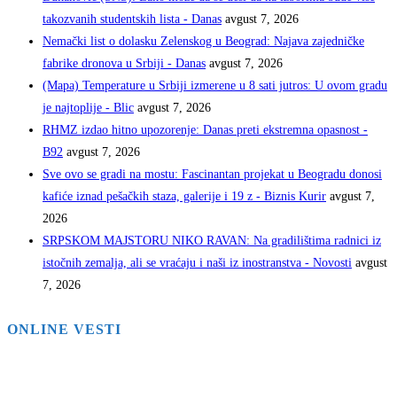
takozvanih studentskih lista - Danas
avgust 7, 2026
Nemački list o dolasku Zelenskog u Beograd: Najava zajedničke
fabrike dronova u Srbiji - Danas
avgust 7, 2026
(Mapa) Temperature u Srbiji izmerene u 8 sati jutros: U ovom gradu
je najtoplije - Blic
avgust 7, 2026
RHMZ izdao hitno upozorenje: Danas preti ekstremna opasnost -
B92
avgust 7, 2026
Sve ovo se gradi na mostu: Fascinantan projekat u Beogradu donosi
kafiće iznad pešačkih staza, galerije i 19 z - Biznis Kurir
avgust 7,
2026
SRPSKOM MAJSTORU NIKO RAVAN: Na gradilištima radnici iz
istočnih zemalja, ali se vraćaju i naši iz inostranstva - Novosti
avgust
7, 2026
ONLINE VESTI