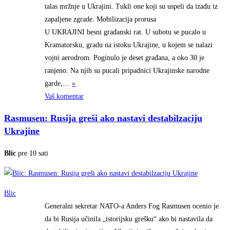
talas mržnje u Ukrajini. Tukli one koji su uspeli da izađu iz
zapaljene zgrade. Mobilizacija prorusa
U UKRAJINI besni građanski rat. U subotu se pucalo u
Kramatorsku, gradu na istoku Ukrajine, u kojem se nalazi
vojni aerodrom. Poginulo je deset građana, a oko 30 je
ranjeno. Na njih su pucali pripadnici Ukrajinske narodne
garde,…
»
Vaš komentar
Rasmusen: Rusija greši ako nastavi destabilzaciju
Ukrajine
Blic
pre 10 sati
Blic
Generalni sekretar NATO-a Anders Fog Rasmusen ocenio je
da bi Rusija učinila „istorijsku grešku“ ako bi nastavila da