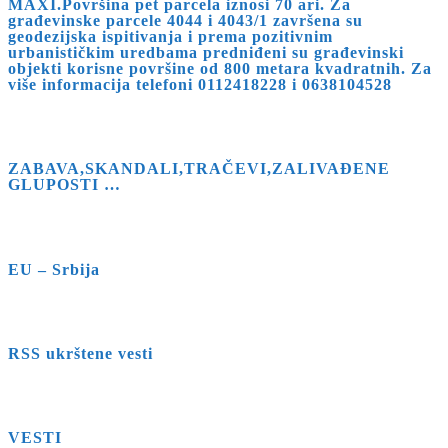
MAXI.Površina pet parcela iznosi 70 ari. Za
građevinske parcele 4044 i 4043/1 završena su
geodezijska ispitivanja i prema pozitivnim
urbanističkim uredbama predniđeni su građevinski
objekti korisne površine od 800 metara kvadratnih. Za
više informacija telefoni 0112418228 i 0638104528
ZABAVA,SKANDALI,TRAČEVI,ZALIVAĐENE
GLUPOSTI …
EU – Srbija
RSS ukrštene vesti
VESTI