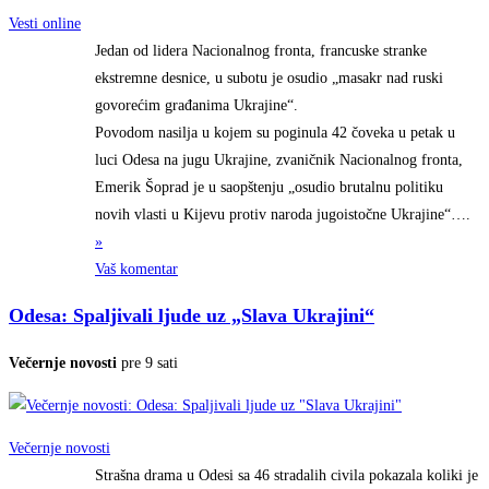
Vesti online
Jedan od lidera Nacionalnog fronta, francuske stranke
ekstremne desnice, u subotu je osudio „masakr nad ruski
govorećim građanima Ukrajine“.
Povodom nasilja u kojem su poginula 42 čoveka u petak u
luci Odesa na jugu Ukrajine, zvaničnik Nacionalnog fronta,
Emerik Šoprad je u saopštenju „osudio brutalnu politiku
novih vlasti u Kijevu protiv naroda jugoistočne
Ukrajine“….
»
Vaš komentar
Odesa: Spaljivali ljude uz „Slava Ukrajini“
Večernje novosti
pre 9 sati
Večernje novosti
Strašna drama u Odesi sa 46 stradalih civila pokazala koliki je