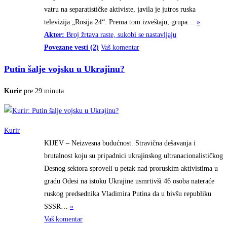
vatru na separatističke aktiviste, javila je jutros ruska
televizija „Rosija 24“. Prema tom izveštaju,
grupa…
»
Akter:
Broj žrtava raste, sukobi se nastavljaju
Povezane vesti (2)
Vaš komentar
Putin šalje vojsku u Ukrajinu?
Kurir
pre 29 minuta
Kurir
KIJEV – Neizvesna budućnost. Stravična dešavanja i
brutalnost koju su pripadnici ukrajinskog ultranacionalističkog
Desnog sektora sproveli u petak nad proruskim aktivistima u
gradu Odesi na istoku Ukrajine usmrtivši 46 osoba nateraće
ruskog predsednika Vladimira Putina da u bivšu republiku
SSSR…
»
Vaš komentar