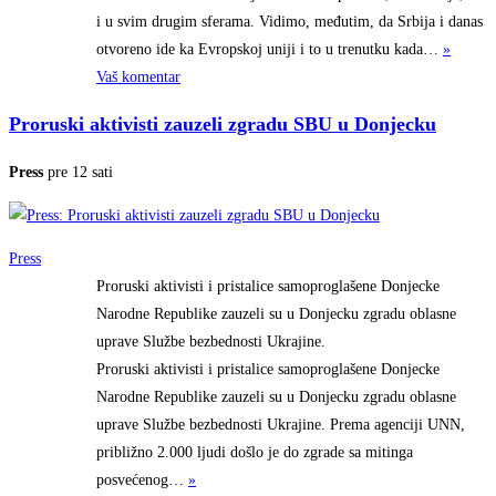
i u svim drugim sferama. Vidimo, međutim, da Srbija i danas
otvoreno ide ka Evropskoj uniji i to u trenutku
kada…
»
Vaš komentar
Proruski aktivisti zauzeli zgradu SBU u Donjecku
Press
pre 12 sati
Press
Proruski aktivisti i pristalice samoproglašene Donjecke
Narodne Republike zauzeli su u Donjecku zgradu oblasne
uprave Službe bezbednosti Ukrajine.
Proruski aktivisti i pristalice samoproglašene Donjecke
Narodne Republike zauzeli su u Donjecku zgradu oblasne
uprave Službe bezbednosti Ukrajine. Prema agenciji UNN,
približno 2.000 ljudi došlo je do zgrade sa mitinga
posvećenog…
»