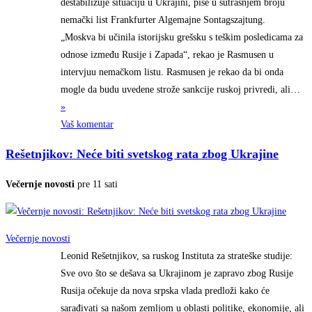
destabilizuje situaciju u Ukrajini, piše u sutrašnjem broju
nemački list Frankfurter Algemajne Sontagszajtung.
„Moskva bi učinila istorijsku grešsku s teškim posledicama za
odnose između Rusije i Zapada“, rekao je Rasmusen u
intervjuu nemačkom listu. Rasmusen je rekao da bi onda
mogle da budu uvedene strože sankcije ruskoj privredi,
ali…
»
Vaš komentar
Rešetnjikov: Neće biti svetskog rata zbog Ukrajine
Večernje novosti
pre 11 sati
Večernje novosti
Leonid Rešetnjikov, sa ruskog Instituta za strateške studije:
Sve ovo što se dešava sa Ukrajinom je zapravo zbog Rusije
Rusija očekuje da nova srpska vlada predloži kako će
sarađivati sa našom zemljom u oblasti politike, ekonomije, ali