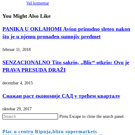
Vaš komentar
You Might Also Like
PANIKA U OKLAHOMI Avion prinudno sleteo nakon
što je u njemu pronađen sumnjiv predmet
februar 11, 2018
SENZACIONALNO Tito sakrio, „Blic“ otkrio: Ovo je
PRAVA PRESUDA DRAŽI
decembar 4, 2015
Снажан раст економије САД у трећем кварталу
oktobar 29, 2017
Press Escape to close the search panel.
Plac u centru Ripnja,blizu supermarkets