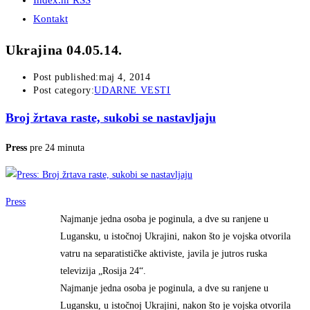
Index.hr RSS
Kontakt
Ukrajina 04.05.14.
Post published:
maj 4, 2014
Post category:
UDARNE VESTI
Broj žrtava raste, sukobi se nastavljaju
Press
pre 24 minuta
Press
Najmanje jedna osoba je poginula, a dve su ranjene u
Lugansku, u istočnoj Ukrajini, nakon što je vojska otvorila
vatru na separatističke aktiviste, javila je jutros ruska
televizija „Rosija 24“.
Najmanje jedna osoba je poginula, a dve su ranjene u
Lugansku, u istočnoj Ukrajini, nakon što je vojska otvorila