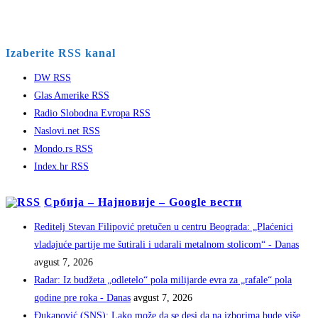
Izaberite RSS kanal
DW RSS
Glas Amerike RSS
Radio Slobodna Evropa RSS
Naslovi.net RSS
Mondo.rs RSS
Index.hr RSS
Србија – Најновије – Google вести
Reditelj Stevan Filipović pretučen u centru Beograda: „Plaćenici
vladajuće partije me šutirali i udarali metalnom stolicom“ - Danas
avgust 7, 2026
Radar: Iz budžeta „odletelo“ pola milijarde evra za „rafale“ pola
godine pre roka - Danas
avgust 7, 2026
Đukanović (SNS): Lako može da se desi da na izborima bude više