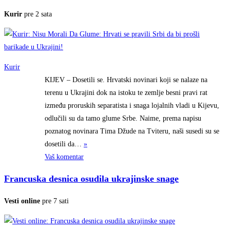
Kurir
pre 2 sata
Kurir
KIJEV – Dosetili se. Hrvatski novinari koji se nalaze na
terenu u Ukrajini dok na istoku te zemlje besni pravi rat
između proruskih separatista i snaga lojalnih vladi u Kijevu,
odlučili su da tamo glume Srbe. Naime, prema napisu
poznatog novinara Tima Džude na Tviteru, naši susedi su se
dosetili
da…
»
Vaš komentar
Francuska desnica osudila ukrajinske snage
Vesti online
pre 7 sati