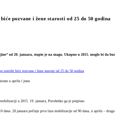
 biće pozvane i žene starosti od 25 do 50 godina
rajine“ od 20. januara, stupio je na snagu. Ukupno u 2015. moglo bi da bu
irane u aprilu i junu.
obilizaciji u 2015. 19. januara, Porošenko ga je potpisao.
0 dana. 20.januara počinje prva faza mobilizacije od 90 dana, u aprilu – druga