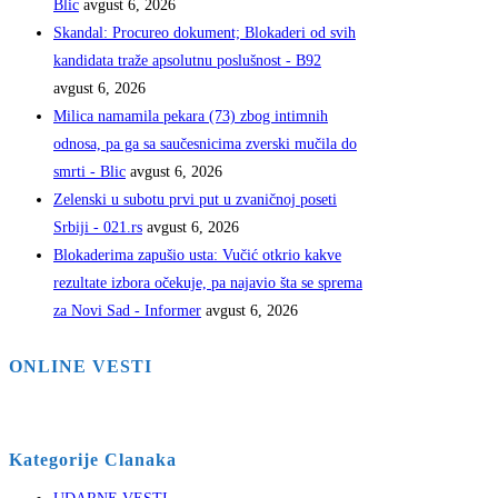
Blic
avgust 6, 2026
Skandal: Procureo dokument; Blokaderi od svih
kandidata traže apsolutnu poslušnost - B92
avgust 6, 2026
Milica namamila pekara (73) zbog intimnih
odnosa, pa ga sa saučesnicima zverski mučila do
smrti - Blic
avgust 6, 2026
Zelenski u subotu prvi put u zvaničnoj poseti
Srbiji - 021.rs
avgust 6, 2026
Blokaderima zapušio usta: Vučić otkrio kakve
rezultate izbora očekuje, pa najavio šta se sprema
za Novi Sad - Informer
avgust 6, 2026
ONLINE VESTI
Kategorije Clanaka