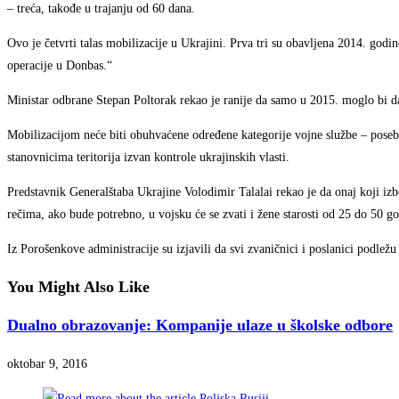
– treća, takođe u trajanju od 60 dana.
Ovo je četvrti talas mobilizacije u Ukrajini. Prva tri su obavljena 2014. godin
operacije u Donbas.“
Ministar odbrane Stepan Poltorak rekao je ranije da samo u 2015. moglo bi d
Mobilizacijom neće biti obuhvaćene određene kategorije vojne službe – posebno 
stanovnicima teritorija izvan kontrole ukrajinskih vlasti.
Predstavnik Generalštaba Ukrajine Volodimir Talalai rekao je da onaj koji 
rečima, ako bude potrebno, u vojsku će se zvati i žene starosti od 25 do 50 go
Iz Porošenkove administracije su izjavili da svi zvaničnici i poslanici podležu
You Might Also Like
Dualno obrazovanje: Kompanije ulaze u školske odbore
oktobar 9, 2016