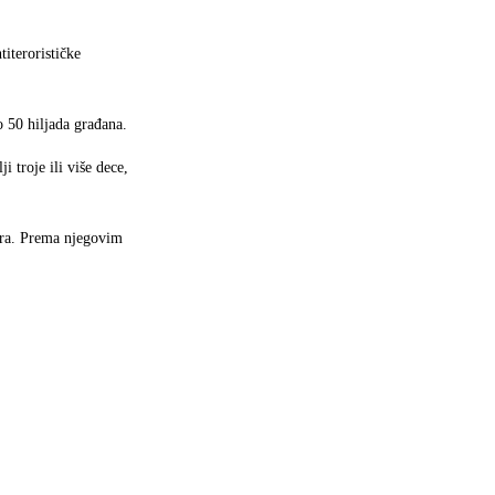
titerorističke
 50 hiljada građana.
 troje ili više dece,
ora. Prema njegovim