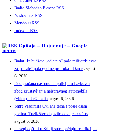
Glas Amerike RSS
Radio Slobodna Evropa RSS
Naslovi.net RSS
Mondo.rs RSS
Index.hr RSS
Србија – Најновије – Google
вести
Radar: Iz budžeta „odletelo“ pola milijarde evra
za „rafale“ pola godine pre roka - Danas
avgust
6, 2026
Deo građana nasrnuo na policiju u Leskovcu
zbog zaustavljanja neispravnog automobila
(video) - JuGmedia
avgust 6, 2026
Smrt Vladimira Cvijana tema i posle osam
godina: Tuzilaštvo objavilo detalje - 021.rs
avgust 6, 2026
U ovoj opštini u Srbiji sutra počinju restrikcije -