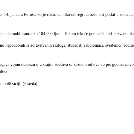
e. 14. januara Porošenko je rekao da niko od regruta neće biti poslat u zonu „an
a bude mobilisano oko 104.000 ljudi. Tokom tekuće godine će biti pozvano oko
nepodobnih iz zdravstvenih razloga, studenati i diplomaci, sveštenici, roditelji
izbegava vojnu obavezu u Ukrajini suočava sa kaznom od dve do pet godina zatv
dina.
 mobilizaciji. (Pravda)