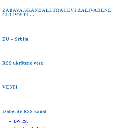
ZABAVA,SKANDALI,TRAČEVI,ZALIVAĐENE
GLUPOSTI …
EU – Srbija
RSS ukrštene vesti
VESTI
Izaberite RSS kanal
DW RSS