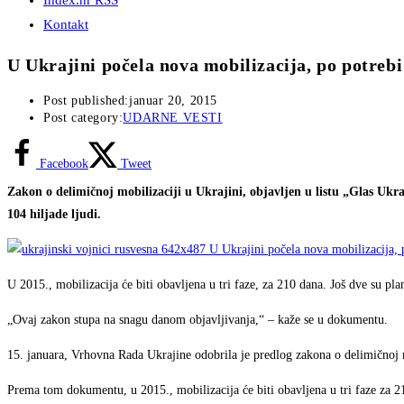
Index.hr RSS
Kontakt
U Ukrajini počela nova mobilizacija, po potrebi
Post published:
januar 20, 2015
Post category:
UDARNE VESTI
Facebook
Tweet
Zakon o delimičnoj mobilizaciji u Ukrajini, objavljen u listu „Glas Uk
104 hiljade ljudi.
U 2015., mobilizacija će biti obavljena u tri faze, za 210 dana. Još dve su plan
„Ovaj zakon stupa na snagu danom objavljivanja,“ – kaže se u dokumentu.
15. januara, Vrhovna Rada Ukrajine odobrila je predlog zakona o delimičnoj m
Prema tom dokumentu, u 2015., mobilizacija će biti obavljena u tri faze za 21