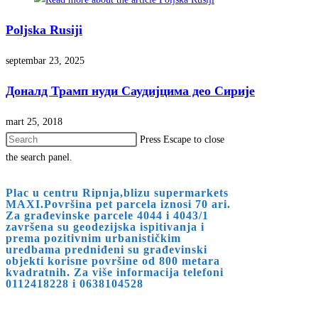
Poljska Rusiji
septembar 23, 2025
Доналд Трамп нуди Саудијцима део Сирије
mart 25, 2018
Press Escape to close
the search panel.
Plac u centru Ripnja,blizu supermarkets
MAXI.Površina pet parcela iznosi 70 ari.
Za građevinske parcele 4044 i 4043/1
završena su geodezijska ispitivanja i
prema pozitivnim urbanističkim
uredbama predniđeni su građevinski
objekti korisne površine od 800 metara
kvadratnih. Za više informacija telefoni
0112418228 i 0638104528