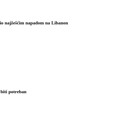
rio najžešćim napadom na Libanon
 biti potreban