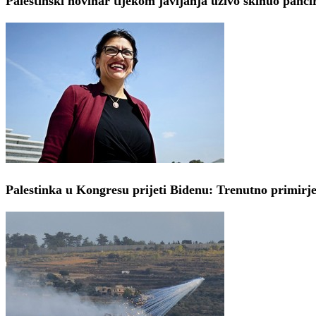
Palestinski novinar tijekom javljanja uživo skinuo pancir
Palestinka u Kongresu prijeti Bidenu: Trenutno primirje 