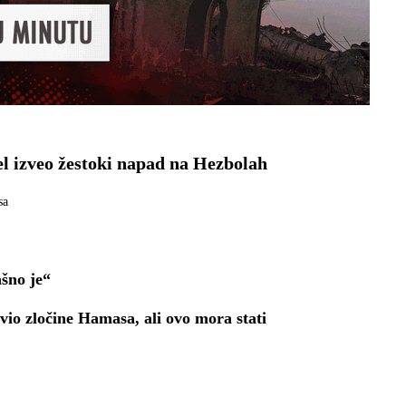
ael izveo žestoki napad na Hezbolah
sa
ašno je“
io zločine Hamasa, ali ovo mora stati