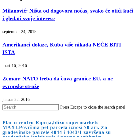
Milanović: Ništa od dogovora noćas, svako će otići kući
i gledati svoje interese
septembar 24, 2015
Amerikanci dolaze, Kuba više nikada NEĆE BITI
ISTA
mart 16, 2016
Zeman: NATO treba da čuva granice EU, a ne
evropske straže
januar 22, 2016
Press Escape to close the search panel.
Plac u centru Ripnja,blizu supermarkets
MAXI.Površina pet parcela iznosi 70 ari. Za
građevinske parcele 4044 i 4043/1 završena su