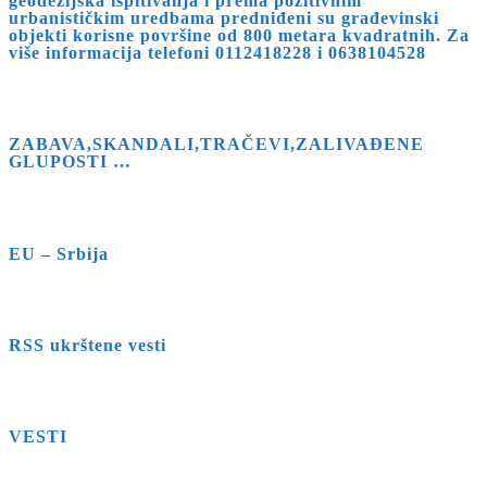
geodezijska ispitivanja i prema pozitivnim
urbanističkim uredbama predniđeni su građevinski
objekti korisne površine od 800 metara kvadratnih. Za
više informacija telefoni 0112418228 i 0638104528
ZABAVA,SKANDALI,TRAČEVI,ZALIVAĐENE
GLUPOSTI …
EU – Srbija
RSS ukrštene vesti
VESTI