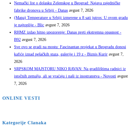
Nemački list o dolasku Zelenskog u Beograd: Najava zajedničke
fabrike dronova u Srbiji - Danas
avgust 7, 2026
(Mapa) Temperature u Srbiji izmerene u 8 sati jutros: U ovom gradu
je najtoplije - Blic
avgust 7, 2026
RHMZ izdao hitno upozorenje: Danas preti ekstremna opasnost -
B92
avgust 7, 2026
Sve ovo se gradi na mostu: Fascinantan projekat u Beogradu donosi
kafiće iznad pešačkih staza, galerije i 19 z - Biznis Kurir
avgust 7,
2026
SRPSKOM MAJSTORU NIKO RAVAN: Na gradilištima radnici iz
istočnih zemalja, ali se vraćaju i naši iz inostranstva - Novosti
avgust
7, 2026
ONLINE VESTI
Kategorije Clanaka