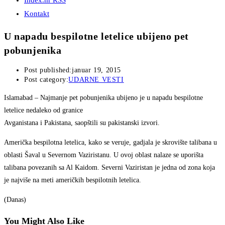
Index.hr RSS
Kontakt
U napadu bespilotne letelice ubijeno pet
pobunjenika
Post published:
januar 19, 2015
Post category:
UDARNE VESTI
Islamabad
– Najmanje pet pobunjenika ubijeno je u napadu bespilotne
letelice nedaleko od granice
Avganistana i Pakistana, saopštili su pakistanski izvori.
Američka bespilotna letelica, kako se veruje, gadjala je skrovište talibana u
oblasti Šaval u Severnom Vaziristanu. U ovoj oblast nalaze se uporišta
talibana povezanih sa Al Kaidom. Severni Vaziristan je jedna od zona koja
je najviše na meti američkih bespilotnih letelica.
(Danas)
You Might Also Like