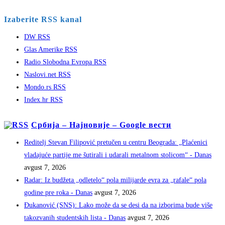
Izaberite RSS kanal
DW RSS
Glas Amerike RSS
Radio Slobodna Evropa RSS
Naslovi.net RSS
Mondo.rs RSS
Index.hr RSS
Србија – Најновије – Google вести
Reditelj Stevan Filipović pretučen u centru Beograda: „Plaćenici
vladajuće partije me šutirali i udarali metalnom stolicom“ - Danas
avgust 7, 2026
Radar: Iz budžeta „odletelo“ pola milijarde evra za „rafale“ pola
godine pre roka - Danas
avgust 7, 2026
Đukanović (SNS): Lako može da se desi da na izborima bude više
takozvanih studentskih lista - Danas
avgust 7, 2026