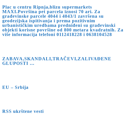
Plac u centru Ripnja,blizu supermarkets
MAXI.Površina pet parcela iznosi 70 ari. Za
građevinske parcele 4044 i 4043/1 završena su
geodezijska ispitivanja i prema pozitivnim
urbanističkim uredbama predniđeni su građevinski
objekti korisne površine od 800 metara kvadratnih. Za
više informacija telefoni 0112418228 i 0638104528
ZABAVA,SKANDALI,TRAČEVI,ZALIVAĐENE
GLUPOSTI …
EU – Srbija
RSS ukrštene vesti