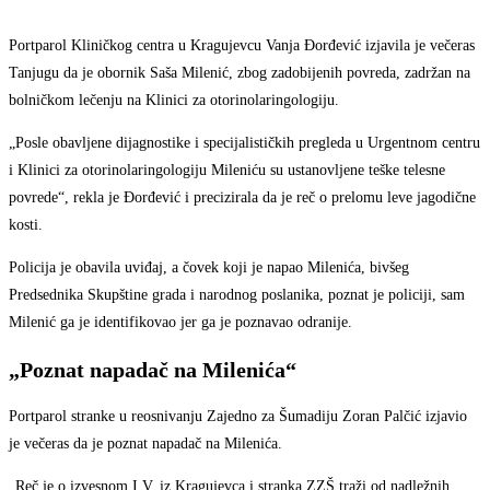
Portparol Kliničkog centra u Kragujevcu Vanja Đorđević izjavila je večeras
Tanjugu da je obornik Saša Milenić, zbog zadobijenih povreda, zadržan na
bolničkom lečenju na Klinici za otorinolaringologiju.
„Posle obavljene dijagnostike i specijalističkih pregleda u Urgentnom centru
i Klinici za otorinolaringologiju Mileniću su ustanovljene teške telesne
povrede“, rekla je Đorđević i precizirala da je reč o prelomu leve jagodične
kosti.
Policija je obavila uviđaj, a čovek koji je napao Milenića, bivšeg
Predsednika Skupštine grada i narodnog poslanika, poznat je policiji, sam
Milenić ga je identifikovao jer ga je poznavao odranije.
„Poznat napadač na Milenića“
Portparol stranke u reosnivanju Zajedno za Šumadiju Zoran Palčić izjavio
je večeras da je poznat napadač na Milenića.
„Reč je o izvesnom I.V. iz Kragujevca i stranka ZZŠ traži od nadležnih