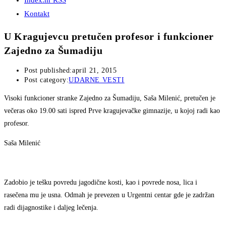
Index.hr RSS
Kontakt
U Kragujevcu pretučen profesor i funkcioner
Zajedno za Šumadiju
Post published:
april 21, 2015
Post category:
UDARNE VESTI
Visoki funkcioner stranke Zajedno za Šumadiju, Saša Milenić, pretučen je
večeras oko 19.00 sati ispred Prve kragujevačke gimnazije, u kojoj radi kao
profesor.
Saša Milenić
Zadobio je tešku povredu jagodične kosti, kao i povrede nosa, lica i
rasečena mu je usna. Odmah je prevezen u Urgentni centar gde je zadržan
radi dijagnostike i daljeg lečenja.