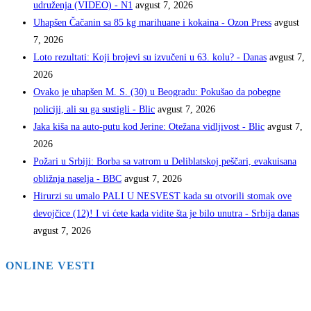
udruženja (VIDEO) - N1
avgust 7, 2026
Uhapšen Čačanin sa 85 kg marihuane i kokaina - Ozon Press
avgust
7, 2026
Loto rezultati: Koji brojevi su izvučeni u 63. kolu? - Danas
avgust 7,
2026
Ovako je uhapšen M. S. (30) u Beogradu: Pokušao da pobegne
policiji, ali su ga sustigli - Blic
avgust 7, 2026
Jaka kiša na auto-putu kod Jerine: Otežana vidljivost - Blic
avgust 7,
2026
Požari u Srbiji: Borba sa vatrom u Deliblatskoj peščari, evakuisana
obližnja naselja - BBC
avgust 7, 2026
Hirurzi su umalo PALI U NESVEST kada su otvorili stomak ove
devojčice (12)! I vi ćete kada vidite šta je bilo unutra - Srbija danas
avgust 7, 2026
ONLINE VESTI