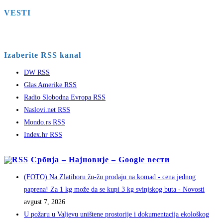
VESTI
Izaberite RSS kanal
DW RSS
Glas Amerike RSS
Radio Slobodna Evropa RSS
Naslovi.net RSS
Mondo.rs RSS
Index.hr RSS
Србија – Најновије – Google вести
(FOTO) Na Zlatiboru žu-žu prodaju na komad - cena jednog
paprena! Za 1 kg može da se kupi 3 kg svinjskog buta - Novosti
avgust 7, 2026
U požaru u Valjevu uništene prostorije i dokumentacija ekološkog