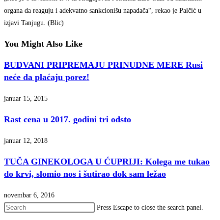
organa da reaguju i adekvatno sankcionišu napadača“, rekao je Palčić u
izjavi Tanjugu. (Blic)
You Might Also Like
BUDVANI PRIPREMAJU PRINUDNE MERE Rusi
neće da plaćaju porez!
januar 15, 2015
Rast cena u 2017. godini tri odsto
januar 12, 2018
TUČA GINEKOLOGA U ĆUPRIJI: Kolega me tukao
do krvi, slomio nos i šutirao dok sam ležao
novembar 6, 2016
Press Escape to close the search panel.