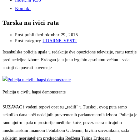
Index.hr RSS
Kontakt
Turska na ivici rata
Post published:
oktobar 29, 2015
Post category:
UDARNE VESTI
Istanbulska policija upala u redakcije dve opozicione televizije, rastu tenzije
pred nedeljne izbore. Erdogan je u junu izgubio apsolutnu većinu i sada
nastoji da povrati poverenje
Policija u civilu hapsi demonstrante
SUZAVAC i vodeni topovi opet su „radili“ u Turskoj, ovog puta samo
nekoliko dana uoči nedeljnih prevremenih parlamentarnih izbora. Policija je
rano ujutru upala u prostorije medijske kuće, povezane sa uticajnim
muslimanskim imamom Fetulahom Gulenom, bivšim saveznikom, sada
zakletim neprijateljem predsednika Redžepa Tajipa Erdogana.