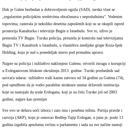
Dok je Gulen bezbedan u dobrovoljnom egzilu (SAD), turska vlast se
„regularnim policijskim sredstvima obračunava s neposlušnima“. Vodenim
topovima, rasterala je nekoliko desetina zaposlenih koji su se okupili ispred
prostorija Kanalturka i televizije Bugin u Istanbulu. Sve to, uživo je
prenosila TV Bugin. Turska policija, preuzela je kontrolu nad televizijama
Bugin TV i Kanalturk u Istanbulu, u vlasništvu medijske grupe Koza-Ipek
Holding, koju je sud u ponedeljak stavio pod prinudnu upravu.
Najpre su policija i tužilaštvo naklonjeni Gulenu, otvorili istragu o korupciji
u Erdoganovom bliskom okruženju 2013. godine. Turski predsednik sad
uzvraća udarac: tužilaštvo traži kaznu zatvora od 34 godine za Gulena (74),
pod optužbom da je vodio paralelne strukture unutar državnih institucija
koje su nastojale da sruše Erdogana, koji je na čelu Turske još od 2003.
godine, najpre kao premijer.
Sve ovo se dešava uoči izbora i zato ima i posebnu težinu. Partija pravde i
razvoja (AKP), koju je osnovao Redžep Tajip Erdogan, u junu je, posle 13
godina izgubila apsolutnu većinu u parlamentu i sada na sve načine nastoji