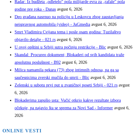
Radar: Iz budžeta „odletelo“ pola milijarde evra za „rafale“ pola
godine pre roka - Danas
avgust 6, 2026
Deo građana nasrnuo na policiju u Leskovcu zbog zaustavljanja
neispravnog automobila (video) - JuGmedia
avgust 6, 2026
Smrt Vladimira Cvijana tema i posle osam godina: Tuzilaštvo
objavilo detalje - 021.rs
avgust 6, 2026
U ovoj opštini u Srbiji sutra počinju restrikcije - Blic
avgust 6, 2026
Skandal: Procureo dokument; Blokaderi od svih kandidata traže
apsolutnu poslušnost - B92
avgust 6, 2026
Milica namamila pekara (73) zbog intimnih odnosa, pa ga sa
saučesnicima zverski mučila do smrti - Blic
avgust 6, 2026
Zelenski u subotu prvi put u zvaničnoj poseti Srbiji - 021.rs
avgust
6, 2026
Blokaderima zapušio usta: Vučić otkrio kakve rezultate izbora
očekuje, pa najavio šta se sprema za Novi Sad - Informer
avgust 6,
2026
ONLINE VESTI