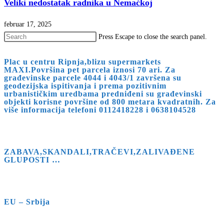
Veliki nedostatak radnika u Nemačkoj
februar 17, 2025
Press Escape to close the search panel.
Plac u centru Ripnja,blizu supermarkets
MAXI.Površina pet parcela iznosi 70 ari. Za
građevinske parcele 4044 i 4043/1 završena su
geodezijska ispitivanja i prema pozitivnim
urbanističkim uredbama predniđeni su građevinski
objekti korisne površine od 800 metara kvadratnih. Za
više informacija telefoni 0112418228 i 0638104528
ZABAVA,SKANDALI,TRAČEVI,ZALIVAĐENE
GLUPOSTI …
EU – Srbija