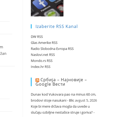
Izaberite RSS Kanal
DW RSS
Glas Amerike RSS
om
Radio Slobodna Evropa RSS
ržan
Naslovi.net RSS
Mondo.rs RSS
Index.hr RSS
Србија – Најновије –
Google Вести
Dunav kod Vukovara pao na minus 60 cm,
brodovi stoje nasukani - Blic
avgust 5, 2026
Koje bi mere država mogla da uvede u
slučaju ozbiljne nestašice struje i goriva? -