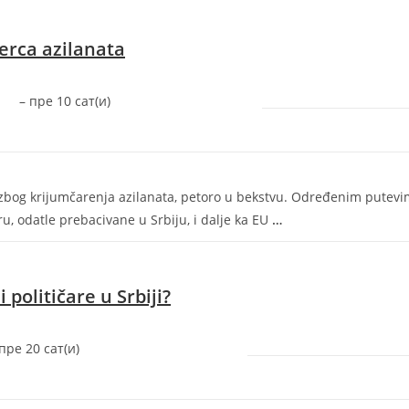
erca azilanata
–
‎пре 10 сат(и)‎
e zbog krijumčarenja azilanata, petoro u bekstvu. Određenim putev
ru, odatle prebacivane u Srbiju, i dalje ka EU
…
političare u Srbiji?
‎пре 20 сат(и)‎