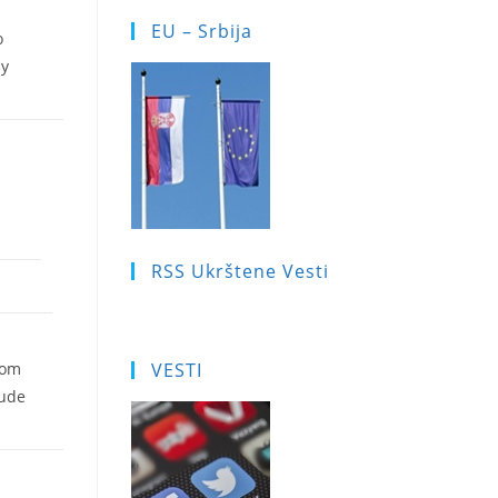
EU – Srbija
о
 у
RSS Ukrštene Vesti
kom
VESTI
bude