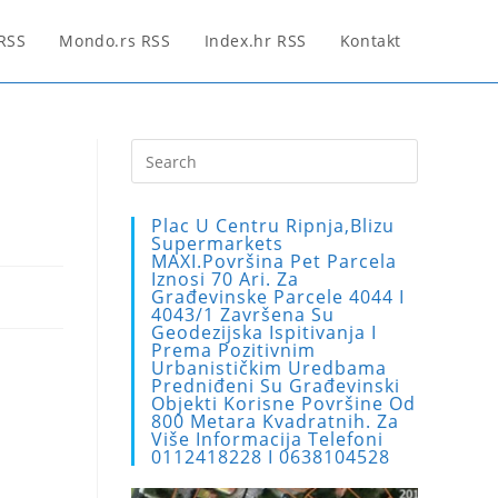
 RSS
Mondo.rs RSS
Index.hr RSS
Kontakt
Press
Escape
to
Plac U Centru Ripnja,blizu
close
Supermarkets
MAXI.Površina Pet Parcela
the
Iznosi 70 Ari. Za
search
Građevinske Parcele 4044 I
4043/1 Završena Su
panel.
Geodezijska Ispitivanja I
Prema Pozitivnim
Urbanističkim Uredbama
Predniđeni Su Građevinski
Objekti Korisne Površine Od
800 Metara Kvadratnih. Za
Više Informacija Telefoni
0112418228 I 0638104528