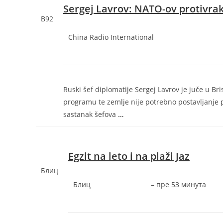
Sergej Lavrov: NATO-ov protivrak
B92
China Radio International
Ruski šef diplomatije Sergej Lavrov je juče u 
programu te zemlje nije potrebno postavljanje p
sastanak šefova
…
Egzit na leto i na plaži Jaz
Блиц
Блиц
–
‎пре 53 минута‎