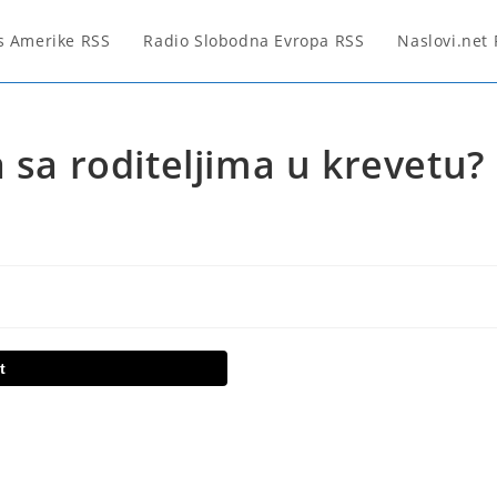
s Amerike RSS
Radio Slobodna Evropa RSS
Naslovi.net
 sa roditeljima u krevetu?
t