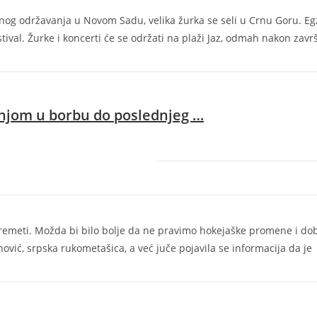
lnog održavanja u Novom Sadu, velika žurka se seli u Crnu Goru. Eg
tival. Žurke i koncerti će se održati na plaži Jaz, odmah nakon zavr
njom u borbu do poslednjeg
…
oremeti. Možda bi bilo bolje da ne pravimo hokejaške promene i do
ović, srpska rukometašica, a već juče pojavila se informacija da je