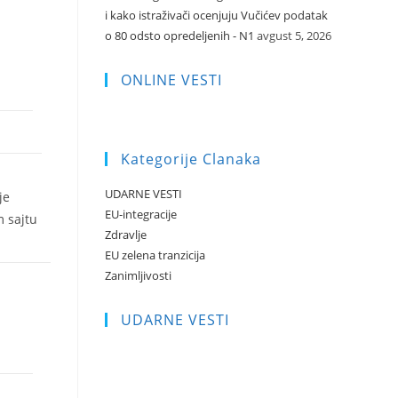
i kako istraživači ocenjuju Vučićev podatak
o 80 odsto opredeljenih - N1
avgust 5, 2026
ONLINE VESTI
Kategorije Clanaka
UDARNE VESTI
je
EU-integracije
m sajtu
Zdravlje
EU zelena tranzicija
Zanimljivosti
UDARNE VESTI