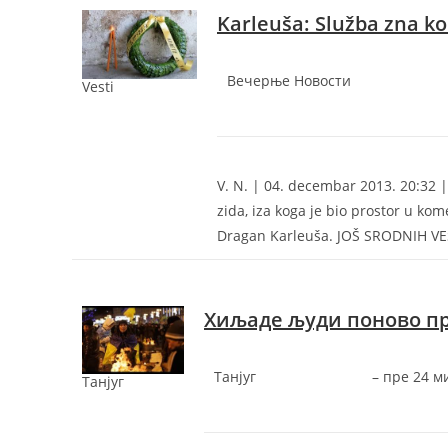
Karleuša: Služba zna ko
Вечерње Новости
Vesti
V. N. | 04. decembar 2013. 20:32 | 
zida, iza koga je bio prostor u ko
Dragan Karleuša. JOŠ SRODNIH V
Хиљаде људи поново пр
Танјуг
–
‎пре 24 м
Танјуг