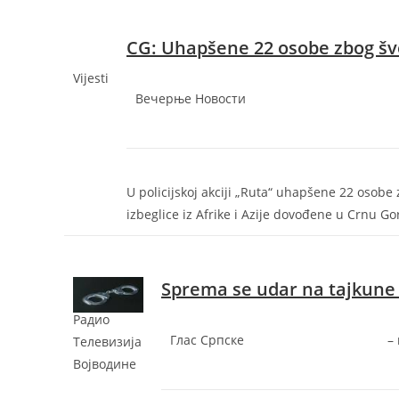
CG: Uhapšene 22 osobe zbog šv
Vijesti
Вечерње Новости
U policijskoj akciji „Ruta“ uhapšene 22 osob
izbeglice iz Afrike i Azije dovođene u Crnu Go
Sprema se udar na tajkune i 
Радио
Глас Српске
–
Телевизија
Војводине