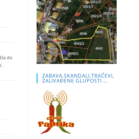
šla do
K.
ZABAVA,SKANDALI,TRAČEVI,
ZALIVAĐENE GLUPOSTI …