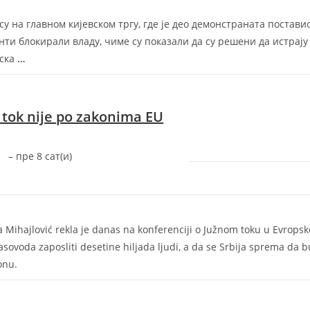
у на главном киjевском тргу, где jе део демонстраната постави
нти блокирали владу, чиме су показали да су решени да истраjу
нска
…
 tok nije po zakonima EU
–
‎пре 8 сат(и)‎
a Mihajlović rekla je danas na konferenciji o Južnom toku u Evrops
sovoda zaposliti desetine hiljada ljudi, a da se Srbija sprema da 
onu.