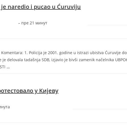
 je naredio i pucao u Ćuruviju
–
‎пре 21 минут‎
Komentara: 1. Policija je 2001. godine u istrazi ubistva Ćuruvije do
me je delovala tadašnja SDB, izjavio je bivši zamenik načelnika UBPO
ESTI
…
отестовало у Kиjеву
инута‎