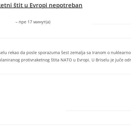
etni štit u Evropi nepotreban
–
‎пре 17 минут(а)‎
Briselu rekao da posle sporazuma šest zemalja sa Iranom o nuklearn
laniranog protivraketnog štita NATO u Evropi. U Briselu je juče od