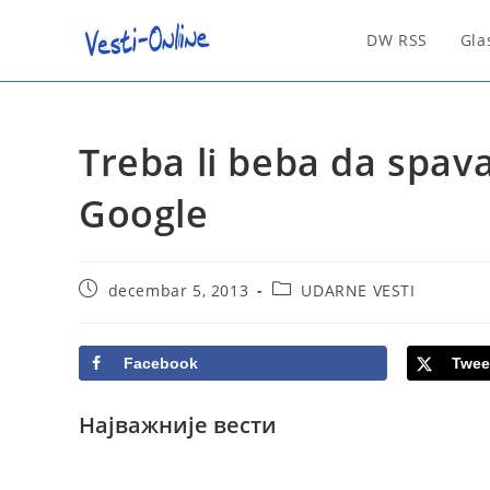
Skip
to
DW RSS
Gla
content
Treba li beba da spava
Google
Post
Post
decembar 5, 2013
UDARNE VESTI
published:
category:
Facebook
Twee
Најважније вести