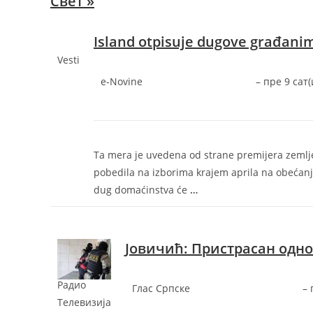
Свет »
Island otpisuje dugove građani
Vesti
e-Novine
–
‎пре 9 сат(и
Ta mera je uvedena od strane premijera zemlje
pobedila na izborima krajem aprila na obećan
dug domaćinstva će
…
Јовичић: Пристрасан одн
Радио
Глас Српске
–
Телевизија