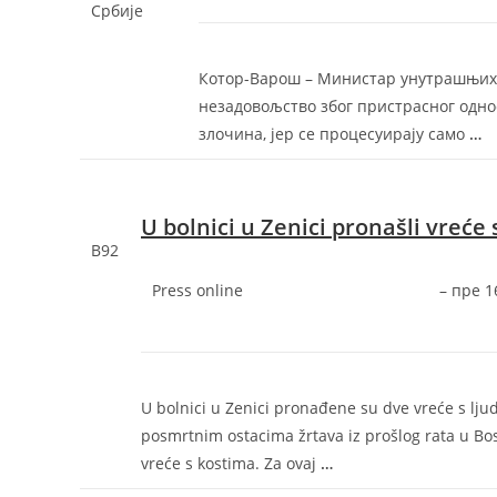
Србије
Котор-Варош – Министар унутрашњих 
незадовољство због пристрасног одно
злочина, јер се процесуирају само
…
U bolnici u Zenici pronašli vreće
B92
Press online
–
‎пре 1
U bolnici u Zenici pronađene su dve vreće s ljud
posmrtnim ostacima žrtava iz prošlog rata u Bosn
vreće s kostima. Za ovaj
…