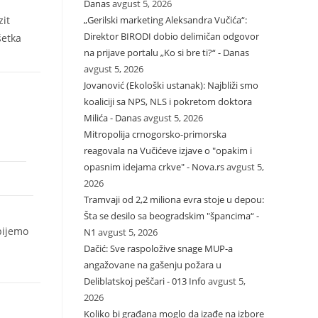
Danas
avgust 5, 2026
„Gerilski marketing Aleksandra Vučića“:
zit
Direktor BIRODI dobio delimičan odgovor
šetka
na prijave portalu „Ko si bre ti?“ - Danas
avgust 5, 2026
Jovanović (Ekološki ustanak): Najbliži smo
koaliciji sa NPS, NLS i pokretom doktora
Milića - Danas
avgust 5, 2026
Mitropolija crnogorsko-primorska
reagovala na Vučićeve izjave o "opakim i
opasnim idejama crkve" - Nova.rs
avgust 5,
2026
Tramvaji od 2,2 miliona evra stoje u depou:
Šta se desilo sa beogradskim "špancima“ -
bijemo
N1
avgust 5, 2026
Dačić: Sve raspoložive snage MUP-a
angažovane na gašenju požara u
Deliblatskoj peščari - 013 Info
avgust 5,
2026
Koliko bi građana moglo da izađe na izbore