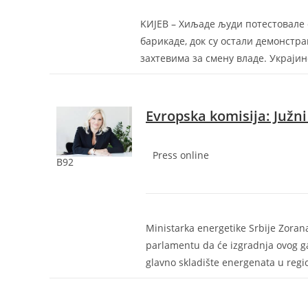
KИJEВ – Хиљаде људи потестовале с
барикаде, док су остали демонстра
захтевима за смену владе. Украjи
Evropska komisija: Južni
Press online
B92
Ministarka energetike Srbije Zoran
parlamentu da će izgradnja ovog ga
glavno skladište energenata u regi