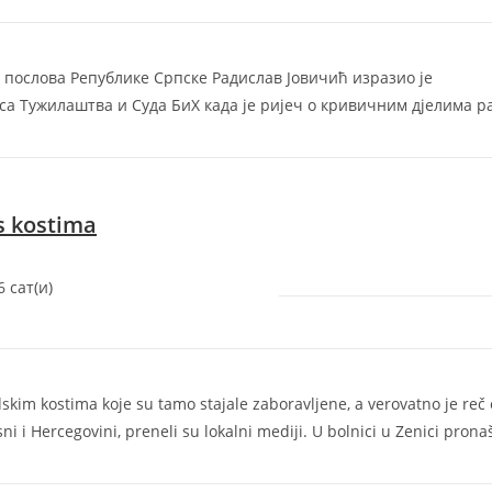
послова Републике Српске Радислав Јовичић изразио је
са Тужилаштва и Суда БиХ када је ријеч о кривичним дјелима р
 s kostima
6 сат(и)‎
skim kostima koje su tamo stajale zaboravljene, a verovatno je reč 
i i Hercegovini, preneli su lokalni mediji. U bolnici u Zenici pronaš