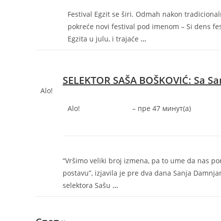
Festival Egzit se širi. Odmah nakon tradiciona
pokreće novi festival pod imenom – Si dens fes
Egzita u julu, i trajaće
…
SELEKTOR SAŠA BOŠKOVIĆ: Sa Sa
Alo!
Alo!
–
‎пре 47 минут(а)‎
“Vršimo veliki broj izmena, pa to ume da nas p
postavu”, izjavila je pre dva dana Sanja Damnjan
selektora Sašu
…