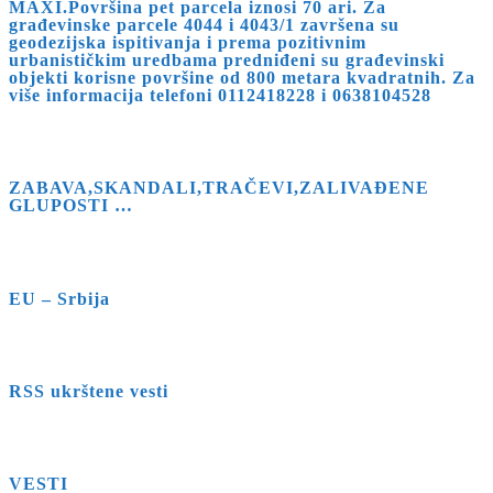
MAXI.Površina pet parcela iznosi 70 ari. Za
građevinske parcele 4044 i 4043/1 završena su
geodezijska ispitivanja i prema pozitivnim
urbanističkim uredbama predniđeni su građevinski
objekti korisne površine od 800 metara kvadratnih. Za
više informacija telefoni 0112418228 i 0638104528
ZABAVA,SKANDALI,TRAČEVI,ZALIVAĐENE
GLUPOSTI …
EU – Srbija
RSS ukrštene vesti
VESTI