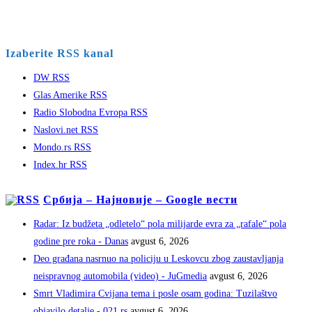
Izaberite RSS kanal
DW RSS
Glas Amerike RSS
Radio Slobodna Evropa RSS
Naslovi.net RSS
Mondo.rs RSS
Index.hr RSS
Србија – Најновије – Google вести
Radar: Iz budžeta „odletelo“ pola milijarde evra za „rafale“ pola
godine pre roka - Danas
avgust 6, 2026
Deo građana nasrnuo na policiju u Leskovcu zbog zaustavljanja
neispravnog automobila (video) - JuGmedia
avgust 6, 2026
Smrt Vladimira Cvijana tema i posle osam godina: Tuzilaštvo
objavilo detalje - 021.rs
avgust 6, 2026