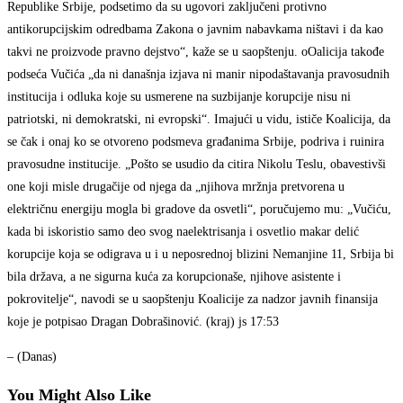
Republike Srbije, podsetimo da su ugovori zaključeni protivno
antikorupcijskim odredbama Zakona o javnim nabavkama ništavi i da kao
takvi ne proizvode pravno dejstvo“, kaže se u saopštenju. oOalicija takođe
podseća Vučića „da ni današnja izjava ni manir nipodaštavanja pravosudnih
institucija i odluka koje su usmerene na suzbijanje korupcije nisu ni
patriotski, ni demokratski, ni evropski“. Imajući u vidu, ističe Koalicija, da
se čak i onaj ko se otvoreno podsmeva građanima Srbije, podriva i ruinira
pravosudne institucije. „Pošto se usudio da citira Nikolu Teslu, obavestivši
one koji misle drugačije od njega da „njihova mržnja pretvorena u
električnu energiju mogla bi gradove da osvetli“, poručujemo mu: „Vučiću,
kada bi iskoristio samo deo svog naelektrisanja i osvetlio makar delić
korupcije koja se odigrava u i u neposrednoj blizini Nemanjine 11, Srbija bi
bila država, a ne sigurna kuća za korupcionaše, njihove asistente i
pokrovitelje“, navodi se u saopštenju Koalicije za nadzor javnih finansija
koje je potpisao Dragan Dobrašinović. (kraj) js 17:53
– (Danas)
You Might Also Like