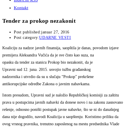
Index.hr RSS
Kontakt
Tender za prokop nezakonit
Post published:
januar 27, 2016
Post category:
UDARNE VESTI
Koaliciju za nadzor javnih finansija, saopštila je danas, povodom izjave
premijera Aleksandra Vučića da je sve čisto kao suza, na
opasku da tender za stanicu Prokop bio nezakonit, da je
Upravni sud 12. juna. 2015. usvojio tužbu građanskog
nadzornika i utvrdio da su u slučaju “Prokop” prekršene
antikorupcijske odredbe Zakona o javnim nabavkama.
Istom presudom, Upravni sud je naložio Republičkoj komisiji za zaštitu
prava u postupcima javnih nabavki da donese novo i na zakonu zasnovano
rešenje, odnosno poništi postupak javne nabavke, što se ni do današnjeg
dana nije dogodilo, navodi Koalicija u saopštenju. Koristimo priliku da
ovog vrsnog pravnika, trenutno zaposlenog na mestu predsednika Vlade