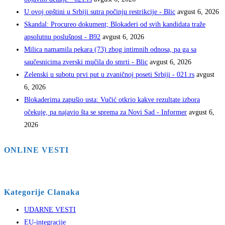
U ovoj opštini u Srbiji sutra počinju restrikcije - Blic
avgust 6, 2026
Skandal: Procureo dokument; Blokaderi od svih kandidata traže
apsolutnu poslušnost - B92
avgust 6, 2026
Milica namamila pekara (73) zbog intimnih odnosa, pa ga sa
saučesnicima zverski mučila do smrti - Blic
avgust 6, 2026
Zelenski u subotu prvi put u zvaničnoj poseti Srbiji - 021.rs
avgust
6, 2026
Blokaderima zapušio usta: Vučić otkrio kakve rezultate izbora
očekuje, pa najavio šta se sprema za Novi Sad - Informer
avgust 6,
2026
ONLINE VESTI
Kategorije Clanaka
UDARNE VESTI
EU-integracije