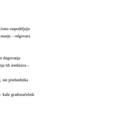
ciono raspodeljuju
i manje – odgovara
je dugovanja
ja tih sredstava –
, sin predsednika
 – kaže gradonačelnik