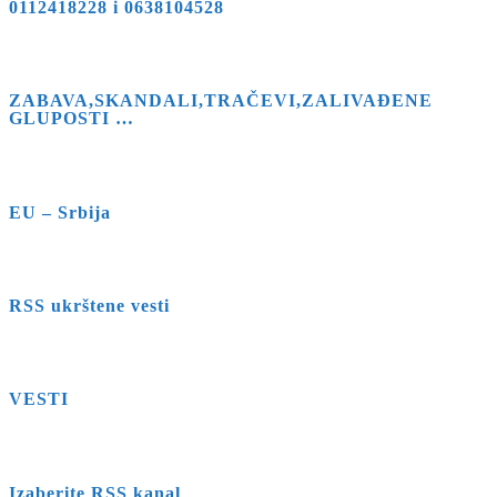
0112418228 i 0638104528
ZABAVA,SKANDALI,TRAČEVI,ZALIVAĐENE
GLUPOSTI …
EU – Srbija
RSS ukrštene vesti
VESTI
Izaberite RSS kanal