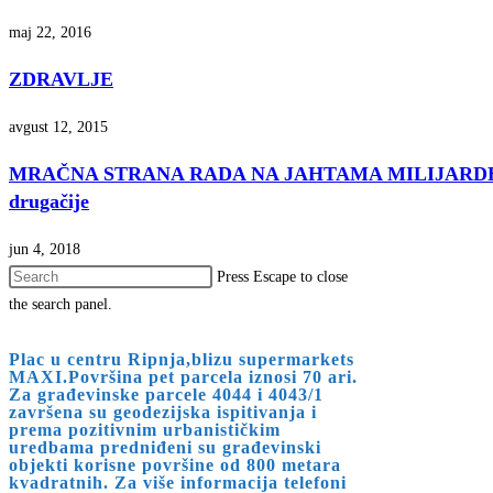
maj 22, 2016
ZDRAVLJE
avgust 12, 2015
MRAČNA STRANA RADA NA JAHTAMA MILIJARDERA Delu
drugačije
jun 4, 2018
Press Escape to close
the search panel.
Plac u centru Ripnja,blizu supermarkets
MAXI.Površina pet parcela iznosi 70 ari.
Za građevinske parcele 4044 i 4043/1
završena su geodezijska ispitivanja i
prema pozitivnim urbanističkim
uredbama predniđeni su građevinski
objekti korisne površine od 800 metara
kvadratnih. Za više informacija telefoni