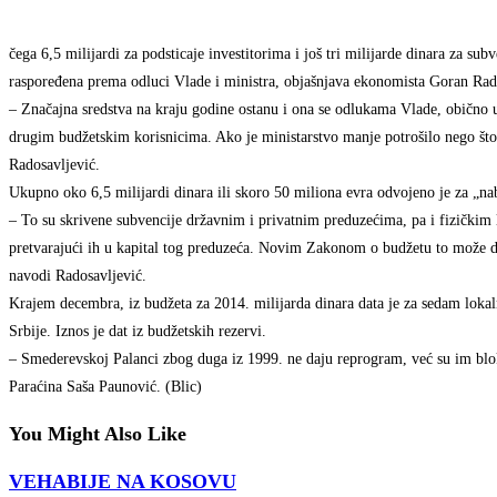
čega 6,5 milijardi za podsticaje investitorima i još tri milijarde dinara za subv
raspoređena prema odluci Vlade i ministra, objašnjava ekonomista Goran Rados
– Značajna sredstva na kraju godine ostanu i ona se odlukama Vlade, obično 
drugim budžetskim korisnicima. Ako je ministarstvo manje potrošilo nego što
Radosavljević.
Ukupno oko 6,5 milijardi dinara ili skoro 50 miliona evra odvojeno je za „n
– To su skrivene subvencije državnim i privatnim preduzećima, pa i fizičkim
pretvarajući ih u kapital tog preduzeća. Novim Zakonom o budžetu to može da 
navodi Radosavljević.
Krajem decembra, iz budžeta za 2014. milijarda dinara data je za sedam loka
Srbije. Iznos je dat iz budžetskih rezervi.
– Smederevskoj Palanci zbog duga iz 1999. ne daju reprogram, već su im bloki
Paraćina Saša Paunović. (Blic)
You Might Also Like
VEHABIJE NA KOSOVU