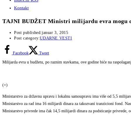
Index.hr RSS
Kontakt
TAJNI BUDŽET Ministri milijardu evra mogu 
Post published:
januar 3, 2015
Post category:
UDARNE VESTI
Facebook
Tweet
Milijarda evra u budžetu, po raznim stavkama, ove godine biće na raspolaganju
(+)
Ministarstvo za državnu upravu i lokalnu samoupravu ima više od 5,5 milijardi
Ministarstvo za rad ima 16 milijardi dinara za takozvani tranzicioni fond. Nasl
Ministarstvo privrede ima čak 14,5 milijardi dinara za podsticanje privrede, 