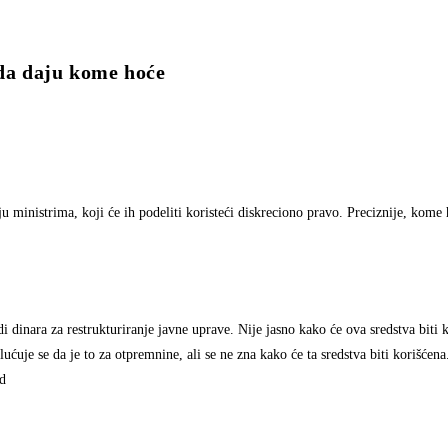
da daju kome hoće
 ministrima, koji će ih podeliti koristeći diskreciono pravo. Preciznije, kome 
 dinara za restrukturiranje javne uprave. Nije jasno kako će ova sredstva biti 
ućuje se da je to za otpremnine, ali se ne zna kako će ta sredstva biti korišćena
od