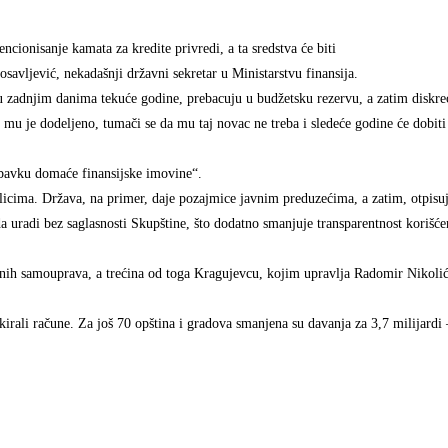
encionisanje kamata za kredite privredi, a ta sredstva će biti
avljević, nekadašnji državni sekretar u Ministarstvu finansija.
u zadnjim danima tekuće godine, prebacuju u budžetsku rezervu, a zatim diskre
 mu je dodeljeno, tumači se da mu taj novac ne treba i sledeće godine će dobit
abavku domaće finansijske imovine“.
 licima. Država, na primer, daje pozajmice javnim preduzećima, a zatim, otpisu
uradi bez saglasnosti Skupštine, što dodatno smanjuje transparentnost korišćen
lnih samouprava, a trećina od toga Kragujevcu, kojim upravlja Radomir Nikolić
rali račune. Za još 70 opština i gradova smanjena su davanja za 3,7 milijardi