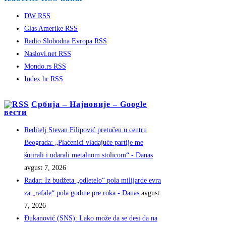
DW RSS
Glas Amerike RSS
Radio Slobodna Evropa RSS
Naslovi.net RSS
Mondo.rs RSS
Index.hr RSS
Србија – Најновије – Google
вести
Reditelj Stevan Filipović pretučen u centru
Beograda: „Plaćenici vladajuće partije me
šutirali i udarali metalnom stolicom“ - Danas
avgust 7, 2026
Radar: Iz budžeta „odletelo“ pola milijarde evra
za „rafale“ pola godine pre roka - Danas
avgust
7, 2026
Đukanović (SNS): Lako može da se desi da na