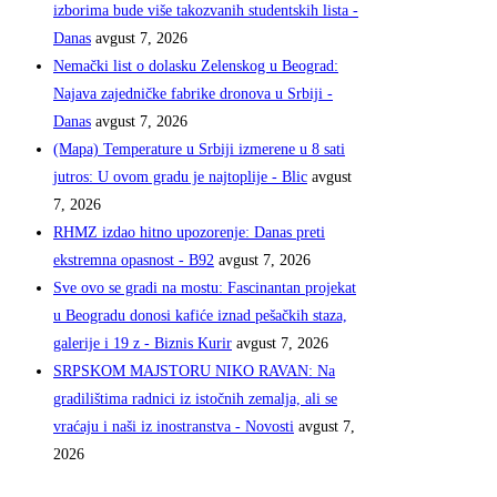
izborima bude više takozvanih studentskih lista -
Danas
avgust 7, 2026
Nemački list o dolasku Zelenskog u Beograd:
Najava zajedničke fabrike dronova u Srbiji -
Danas
avgust 7, 2026
(Mapa) Temperature u Srbiji izmerene u 8 sati
jutros: U ovom gradu je najtoplije - Blic
avgust
7, 2026
RHMZ izdao hitno upozorenje: Danas preti
ekstremna opasnost - B92
avgust 7, 2026
Sve ovo se gradi na mostu: Fascinantan projekat
u Beogradu donosi kafiće iznad pešačkih staza,
galerije i 19 z - Biznis Kurir
avgust 7, 2026
SRPSKOM MAJSTORU NIKO RAVAN: Na
gradilištima radnici iz istočnih zemalja, ali se
vraćaju i naši iz inostranstva - Novosti
avgust 7,
2026