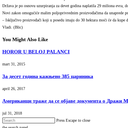
Država je po osnovu uzurpiranja za devet godina naplatila 29 miliona evra, d
Novi zakon omogućiće malim poljoprivrednim proizvođačima da unaprede pro
– Isključivo proizvođači koji u posedu imaju do 30 hektara moći će da kupe do
Vladi. (Blic)
You Might Also Like
HOROR U BELOJ PALANCI
mart 31, 2015
За десет година кажњено 385 цариника
april 26, 2017
Американци траже да се објаве документа о Дражи 
jul 31, 2018
Press Escape to close
the search panel.