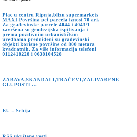
Plac u centru Ripnja,blizu supermarkets
MAXI.Površina pet parcela iznosi 70 ari.
Za građevinske parcele 4044 i 4043/1
završena su geodezijska ispitivanja i
prema pozitivnim urbanističkim
uredbama predniđeni su građevinski
objekti korisne površine od 800 metara
kvadratnih. Za više informacija telefoni
0112418228 i 0638104528
ZABAVA,SKANDALI,TRAČEVI,ZALIVAĐENE
GLUPOSTI …
EU – Srbija
RSS ukrštene vesti