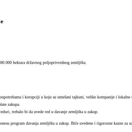
je
580.000 hektara državnog poljoprivrednog zemljišta.
zloupotrebama i korupciji u koju su umešani tajkuni, velike kompanije i lokalne
plate zakupa.
eduri, trebalo bi da uvede red u davanje zemljišta u zakup.
 donesu program davanja zemljišta u zakup. Biće uvedene i rigorozne kazne za uz