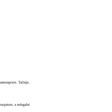
 samouprave. Tačnije,
urpatore, a nelegalni