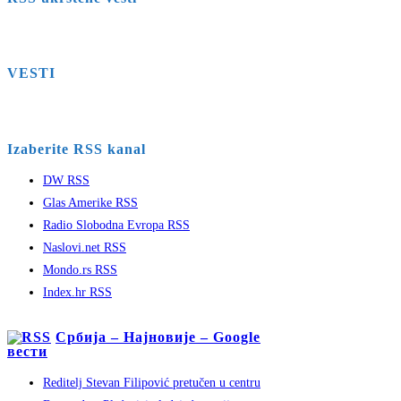
VESTI
Izaberite RSS kanal
DW RSS
Glas Amerike RSS
Radio Slobodna Evropa RSS
Naslovi.net RSS
Mondo.rs RSS
Index.hr RSS
Србија – Најновије – Google
вести
Reditelj Stevan Filipović pretučen u centru