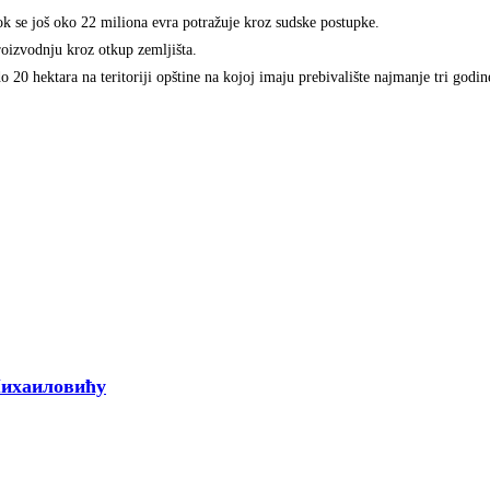
ok se još oko 22 miliona evra potražuje kroz sudske postupke.
izvodnju kroz otkup zemljišta.
 20 hektara na teritoriji opštine na kojoj imaju prebivalište najmanje tri godin
Михаиловићу