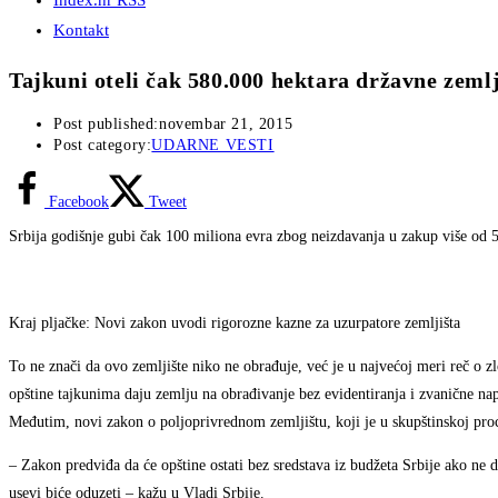
Index.hr RSS
Kontakt
Tajkuni oteli čak 580.000 hektara državne zeml
Post published:
novembar 21, 2015
Post category:
UDARNE VESTI
Facebook
Tweet
Srbija godišnje gubi čak 100 miliona evra zbog neizdavanja u zakup više od 
Kraj pljačke: Novi zakon uvodi rigorozne kazne za uzurpatore zemljišta
To ne znači da ovo zemljište niko ne obrađuje, već je u najvećoj meri reč o 
opštine tajkunima daju zemlju na obrađivanje bez evidentiranja i zvanične na
Međutim, novi zakon o poljoprivrednom zemljištu, koji je u skupštinskoj proc
– Zakon predviđa da će opštine ostati bez sredstava iz budžeta Srbije ako ne
usevi biće oduzeti – kažu u Vladi Srbije.