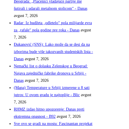
Beograda: „Plaćenici vladajuće partije me
šutirali i udarali metalnom stolicom“ - Danas
avgust 7, 2026
Radar: Iz budžeta „odletelo“ pola milijarde evra
za „rafale“ pola godine pre roka - Danas
avgust
7, 2026
Đukanović (SNS): Lako može da se desi da na
izborima bude više takozvanih studentskih lista -
Danas
avgust 7, 2026
Nemački list o dolasku Zelenskog u Beograd:
Najava zajedničke fabrike dronova u Srbiji -
Danas
avgust 7, 2026
(Mapa) Temperature u Srbiji izmerene u 8 sati
jutros: U ovom gradu je najtoplije - Blic
avgust
7, 2026
RHMZ izdao hitno upozorenje: Danas preti
ekstremna opasnost - B92
avgust 7, 2026
Sve ovo se gradi na mostu: Fascinantan projekat