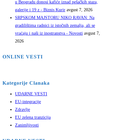
u Beogradu donosi kafiće iznad pešačkih staza,
galerije i 19 z - Biznis Kurir
avgust 7, 2026
SRPSKOM MAJSTORU NIKO RAVAN: Na
gradilištima radnici iz istočnih zemalja, ali se
vraćaju i naši iz inostranstva - Novosti
avgust 7,
2026
ONLINE VESTI
Kategorije Clanaka
UDARNE VESTI
EU-integracije
Zdravlje
EU zelena tranzicija
Zanimljivosti